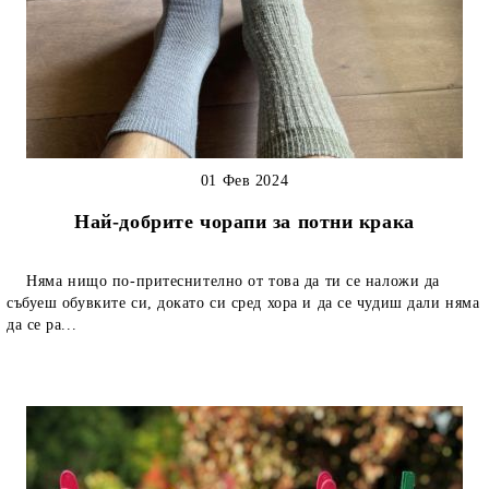
01 Фев 2024
Най-добрите чорапи за потни крака
Няма нищо по-притеснително от това да ти се наложи да
събуеш обувките си, докато си сред хора и да се чудиш дали няма
да се ра...