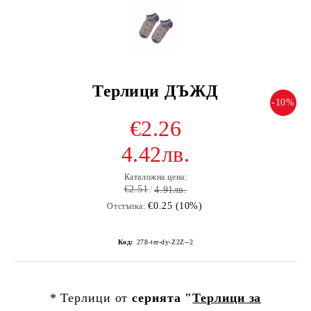
Терлици ДЪЖД
-10%
€2.26
4.42лв.
Каталожна цена:
€2.51
4.91лв.
€0.25 (10%)
Отстъпка:
Код:
278-ter-dy-Z2Z--2
* Терлици от
серията "
Терлици за