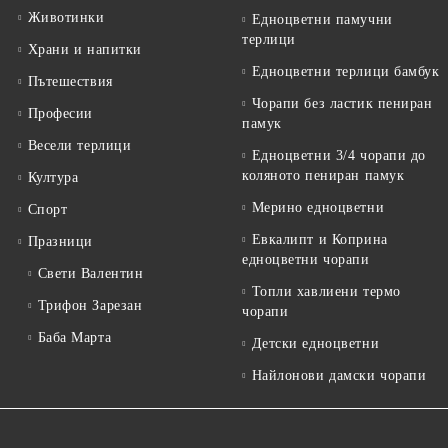
Животинки
Едноцветни памучни
терлици
Храни и напитки
Едноцветни терлици бамбук
Пътешествия
Чорапи без ластик пениран
Професии
памук
Весели терлици
Едноцветни 3/4 чорапи до
коляното пениран памук
Култура
Мерино едноцветни
Спорт
Евкалипт и Коприна
Празници
едноцветни чорапи
Свети Валентин
Топли хавлиени термо
Трифон Зарезан
чорапи
Баба Марта
Детски едноцветни
Найлонови дамски чорапи