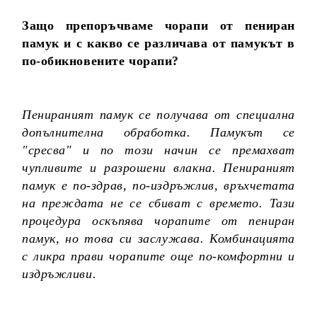
Защо препоръчваме чорапи от пениран
памук и с какво се различава от памукът в
по-обикновените чорапи?
Пенираният памук се получава от специална
допълнителна обработка. Памукът се
"сресва" и по този начин се премахват
чупливите и разрошени влакна. Пенираният
памук е по-здрав, по-издръжлив, връхчетата
на преждата не се сбиват с времето. Тази
процедура оскъпява чорапите от пениран
памук, но това си заслужава. Комбинацията
с ликра прави чорапите още по-комфортни и
издръжливи.