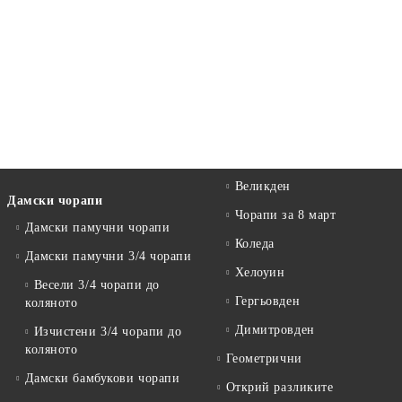
Великден
Дамски чорапи
Чорапи за 8 март
Дамски памучни чорапи
Коледа
Дамски памучни 3/4 чорапи
Хелоуин
Весели 3/4 чорапи до
Гергьовден
коляното
Димитровден
Изчистени 3/4 чорапи до
коляното
Геометрични
Дамски бамбукови чорапи
Открий разликите