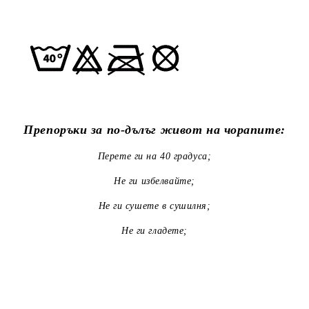
Препоръки за по-дълъг живот на чорапите:
Перете ги на 40 градуса;
Не ги избелвайте;
Не ги сушете в сушилня;
Не ги гладете;