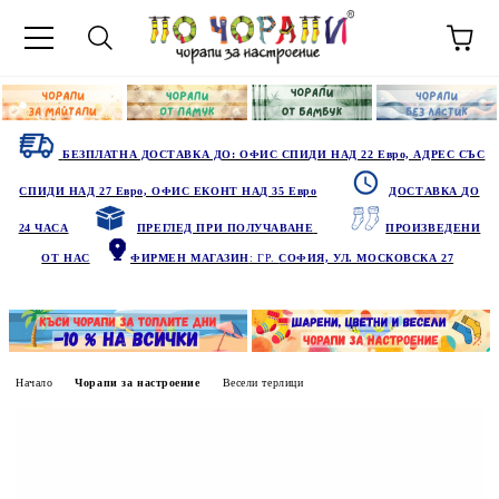
БЕЗПЛАТНА ДОСТАВКА ДО: ОФИС СПИДИ НАД 22 Евро, АДРЕС СЪС
СПИДИ НАД 27 Евро, ОФИС ЕКОНТ НАД 35 Евро
ДОСТАВКА ДО
24 ЧАСА
ПРЕГЛЕД ПРИ ПОЛУЧАВАНЕ
ПРОИЗВЕДЕНИ
ОТ НАС
ФИРМЕН МАГАЗИН
: ГР.
СОФИЯ, УЛ. МОСКОВСКА 27
Начало
Чорапи за настроение
Весели терлици