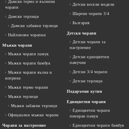
Дамски термо и вълнени
Детски весели модели
чорапи
Шарени чорапи 3/4
Дамски терлици
България
Дамски забавни терлици
Детски чорапи
Найлонови чорапки
Детски чорапи за
Мъжки чорапи
настроение
Мъжки чорапи памук
Детски едноцветни
памучни
Мъжки чорапи бамбук
Детски 3/4 чорапи
Мъжки чорапи вълна и
коприна
Детски терлици
Мъжки термо чорапи
Подаръчни кутии
Мъжки терлици
Едноцветни чорапи
Мъжки забавни терлици
Едноцветни чорапи
Официални мъжки чорапи
пениран памук
Чорапи за настроение
Едноцветни чорапи бамбук