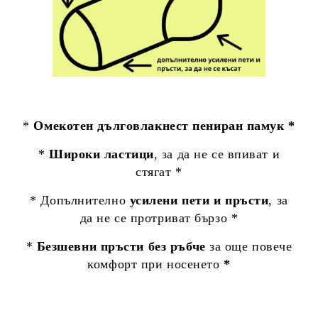
*
Омекотен дълговлакнест пениран памук *
*
Широки ластици
, за да не се впиват и
стягат *
* Допълнително
усилени пети и пръсти
, за
да не се протриват бързо *
*
Безшевни пръсти без ръбче
за още повече
комфорт при носенето
*