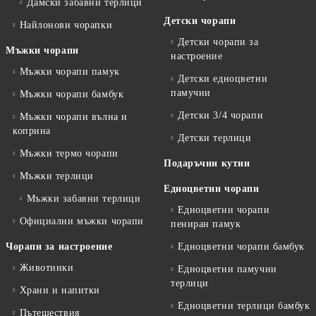
Дамски забавни терлици
Детски чорапи
Найлонови чорапки
Детски чорапи за
Мъжки чорапи
настроение
Мъжки чорапи памук
Детски едноцветни
памучни
Мъжки чорапи бамбук
Детски 3/4 чорапи
Мъжки чорапи вълна и
коприна
Детски терлици
Мъжки термо чорапи
Подаръчни кутии
Мъжки терлици
Едноцветни чорапи
Мъжки забавни терлици
Едноцветни чорапи
Официални мъжки чорапи
пениран памук
Чорапи за настроение
Едноцветни чорапи бамбук
Животинки
Едноцветни памучни
терлици
Храни и напитки
Едноцветни терлици бамбук
Пътешествия