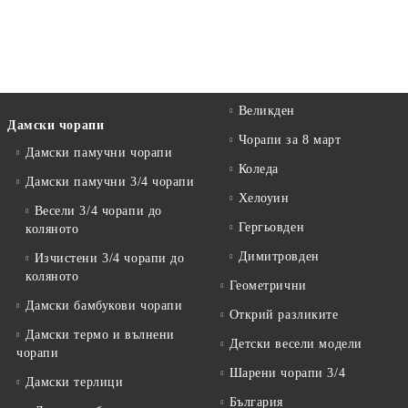
Великден
Дамски чорапи
Чорапи за 8 март
Дамски памучни чорапи
Коледа
Дамски памучни 3/4 чорапи
Хелоуин
Весели 3/4 чорапи до
Гергьовден
коляното
Димитровден
Изчистени 3/4 чорапи до
коляното
Геометрични
Дамски бамбукови чорапи
Открий разликите
Дамски термо и вълнени
Детски весели модели
чорапи
Шарени чорапи 3/4
Дамски терлици
България