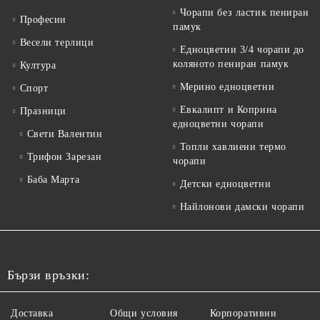
Чорапи без ластик пениран
Професии
памук
Весели терлици
Едноцветни 3/4 чорапи до
коляното пениран памук
Култура
Мерино едноцветни
Спорт
Евкалипт и Коприна
Празници
едноцветни чорапи
Свети Валентин
Топли хавлиени термо
Трифон Зарезан
чорапи
Баба Марта
Детски едноцветни
Найлонови дамски чорапи
Бързи връзки:
Доставка
Общи условия
Корпоративни