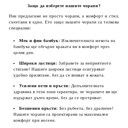
Защо да изберете нашите чорапи?
Ние предлагаме не просто чорапи, а комфорт и стил,
съчетани в едно. Ето защо нашите чорапи са толкова
специални:
Мек и фин бамбук:
Изключителната мекота на
бамбука ще обгърне краката ви в комфорт през
целия ден.
Широки ластици:
Забравете за неприятното
стягане! Нашите широки ластици осигуряват
удобно прилягане, без да се впиват в кожата.
Усилени пети и пръсти:
Допълнителната
здравина в тези зони гарантира, че чорапите ви ще
издържат дълго време, без да се протриват.
Безшевни пръсти:
Без ръбчета, без дразнене!
Нашите чорапи са проектирани за максимален
комфорт при носене.