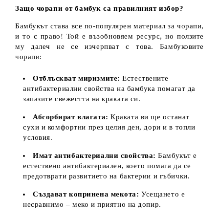
Защо чорапи от бамбук са правилният избор?
Бамбукът става все по-популярен материал за чорапи,
и то с право! Той е възобновяем ресурс, но ползите
му далеч не се изчерпват с това. Бамбуковите
чорапи:
Отблъскват миризмите:
Естествените
антибактериални свойства на бамбука помагат да
запазите свежестта на краката си.
Абсорбират влагата:
Краката ви ще останат
сухи и комфортни през целия ден, дори и в топли
условия.
Имат антибактериални свойства:
Бамбукът е
естествено антибактериален, което помага да се
предотврати развитието на бактерии и гъбички.
Създават копринена мекота:
Усещането е
несравнимо – меко и приятно на допир.