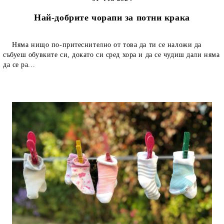
Най-добрите чорапи за потни крака
Няма нищо по-притеснително от това да ти се наложи да
събуеш обувките си, докато си сред хора и да се чудиш дали няма
да се ра...