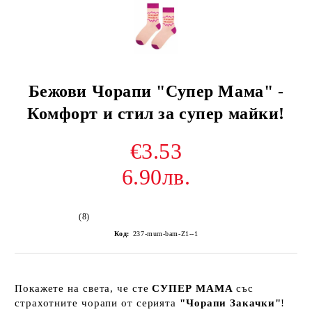
Бежови Чорапи "Супер Мама" -
Комфорт и стил за супер майки!
€3.53
6.90лв.
(8)
Код:
237-mum-bam-Z1--1
Покажете на света, че сте
СУПЕР МАМА
със
страхотните чорапи от серията
"Чорапи Закачки"
!