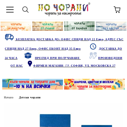
БЕЗПЛАТНА ДОСТАВКА ДО: ОФИС СПИДИ НАД 22 Евро, АДРЕС СЪС
СПИДИ НАД 27 Евро, ОФИС ЕКОНТ НАД 35 Евро
ДОСТАВКА ДО
24 ЧАСА
ПРЕГЛЕД ПРИ ПОЛУЧАВАНЕ
ПРОИЗВЕДЕНИ
ОТ НАС
ФИРМЕН МАГАЗИН
: ГР.
СОФИЯ, УЛ. МОСКОВСКА 27
Начало
Детски чорапи