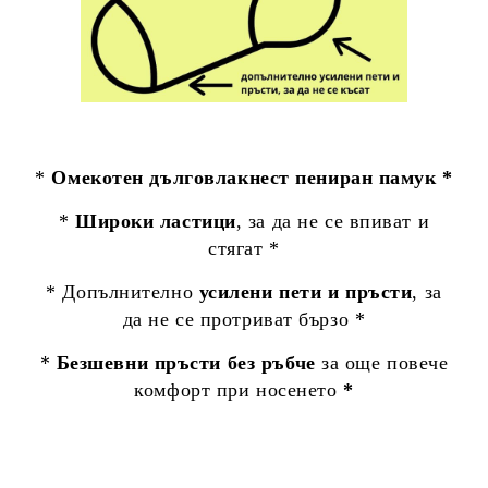
*
Омекотен дълговлакнест пениран памук *
*
Широки ластици
, за да не се впиват и
стягат *
* Допълнително
усилени пети и пръсти
, за
да не се протриват бързо *
*
Безшевни пръсти без ръбче
за още повече
комфорт при носенето
*