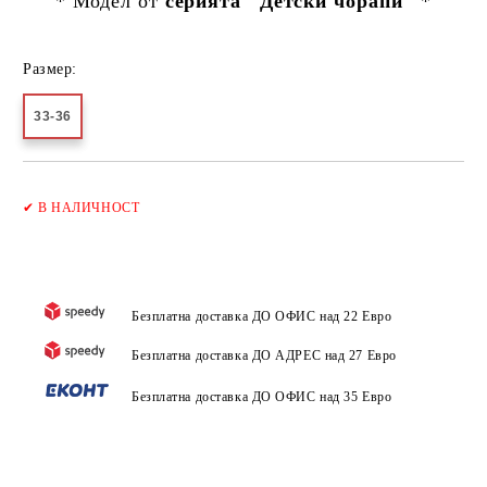
* Модел от
серията "Детски чорапи"
*
Размер:
33-36
Добави в желани
✔
В НАЛИЧНОСТ
Безплатна доставка ДО ОФИС над 22 Евро
Безплатна доставка ДО АДРЕС над 27 Евро
Безплатна доставка ДО ОФИС над 35 Евро