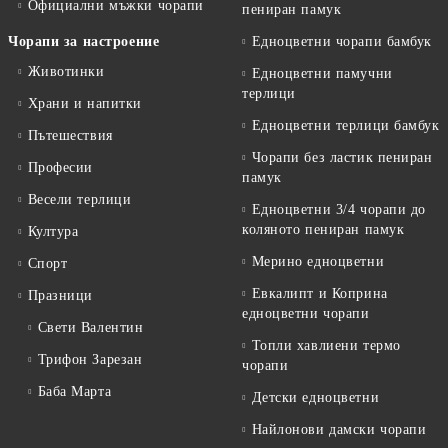
Официални мъжки чорапи
пениран памук
Чорапи за настроение
Едноцветни чорапи бамбук
Животинки
Едноцветни памучни
терлици
Храни и напитки
Едноцветни терлици бамбук
Пътешествия
Чорапи без ластик пениран
Професии
памук
Весели терлици
Едноцветни 3/4 чорапи до
коляното пениран памук
Култура
Мерино едноцветни
Спорт
Евкалипт и Коприна
Празници
едноцветни чорапи
Свети Валентин
Топли хавлиени термо
Трифон Зарезан
чорапи
Баба Марта
Детски едноцветни
Найлонови дамски чорапи