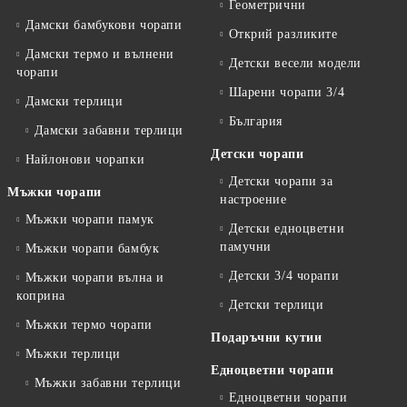
Геометрични
Дамски бамбукови чорапи
Открий разликите
Дамски термо и вълнени
Детски весели модели
чорапи
Шарени чорапи 3/4
Дамски терлици
България
Дамски забавни терлици
Детски чорапи
Найлонови чорапки
Детски чорапи за
Мъжки чорапи
настроение
Мъжки чорапи памук
Детски едноцветни
памучни
Мъжки чорапи бамбук
Детски 3/4 чорапи
Мъжки чорапи вълна и
коприна
Детски терлици
Мъжки термо чорапи
Подаръчни кутии
Мъжки терлици
Едноцветни чорапи
Мъжки забавни терлици
Едноцветни чорапи