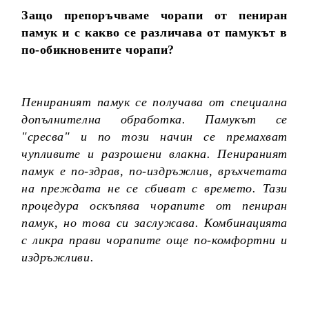
Защо препоръчваме чорапи от пениран
памук и с какво се различава от памукът в
по-обикновените чорапи?
Пенираният памук се получава от специална
допълнителна обработка. Памукът се
"сресва" и по този начин се премахват
чупливите и разрошени влакна. Пенираният
памук е по-здрав, по-издръжлив, връхчетата
на преждата не се сбиват с времето. Тази
процедура оскъпява чорапите от пениран
памук, но това си заслужава. Комбинацията
с ликра прави чорапите още по-комфортни и
издръжливи.