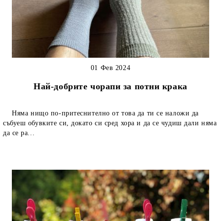
01 Фев 2024
Най-добрите чорапи за потни крака
Няма нищо по-притеснително от това да ти се наложи да
събуеш обувките си, докато си сред хора и да се чудиш дали няма
да се ра...