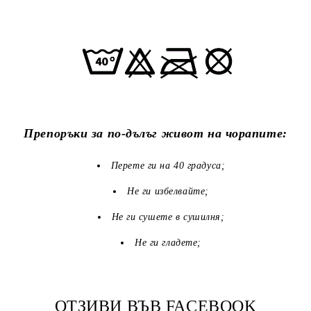
Препоръки за по-дълъг живот на чорапите:
Перете ги на 40 градуса;
Не ги избелвайте;
Не ги сушете в сушилня;
Не ги гладете;
ОТЗИВИ ВЪВ FACEBOOK