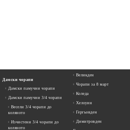
Великден
Дамски чорапи
Чорапи за 8 март
Дамски памучни чорапи
Коледа
Дамски памучни 3/4 чорапи
Хелоуин
Весели 3/4 чорапи до
Гергьовден
коляното
Димитровден
Изчистени 3/4 чорапи до
коляното