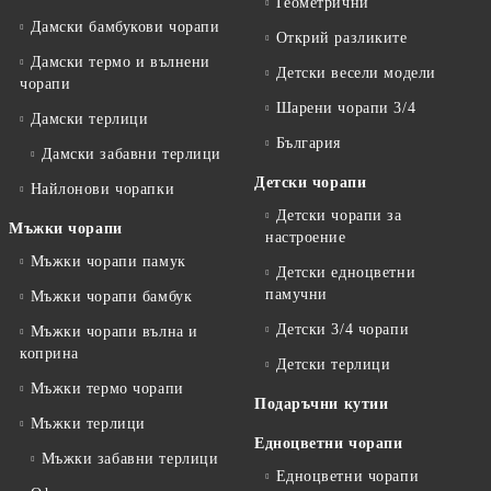
Геометрични
Дамски бамбукови чорапи
Открий разликите
Дамски термо и вълнени
Детски весели модели
чорапи
Шарени чорапи 3/4
Дамски терлици
България
Дамски забавни терлици
Детски чорапи
Найлонови чорапки
Детски чорапи за
Мъжки чорапи
настроение
Мъжки чорапи памук
Детски едноцветни
памучни
Мъжки чорапи бамбук
Детски 3/4 чорапи
Мъжки чорапи вълна и
коприна
Детски терлици
Мъжки термо чорапи
Подаръчни кутии
Мъжки терлици
Едноцветни чорапи
Мъжки забавни терлици
Едноцветни чорапи