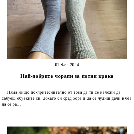
01 Фев 2024
Най-добрите чорапи за потни крака
Няма нищо по-притеснително от това да ти се наложи да
събуеш обувките си, докато си сред хора и да се чудиш дали няма
да се ра...