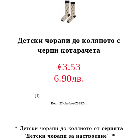
Детски чорапи до коляното с
черни котарачета
€3.53
6.90лв.
(1)
Код:
27-che-kot-Z395Z-1
* Детски чорапи до коляното от
серията
"
Детски чорапи за настроение
"
*