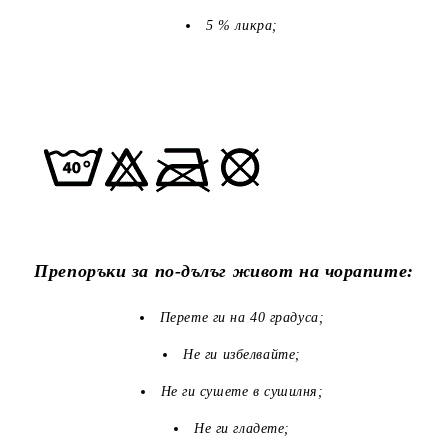
5 % ликра;
Препоръки за по-дълъг живот на чорапите:
Перете ги на 40 градуса;
Не ги избелвайте;
Не ги сушете в сушилня;
Не ги гладете;