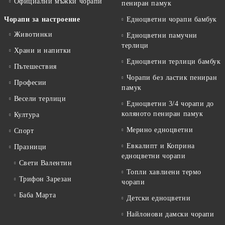
Официални мъжки чорапи
пениран памук
Чорапи за настроение
Едноцветни чорапи бамбук
Животинки
Едноцветни памучни
терлици
Храни и напитки
Едноцветни терлици бамбук
Пътешествия
Чорапи без ластик пениран
Професии
памук
Весели терлици
Едноцветни 3/4 чорапи до
коляното пениран памук
Култура
Мерино едноцветни
Спорт
Евкалипт и Коприна
Празници
едноцветни чорапи
Свети Валентин
Топли хавлиени термо
Трифон Зарезан
чорапи
Баба Марта
Детски едноцветни
Найлонови дамски чорапи