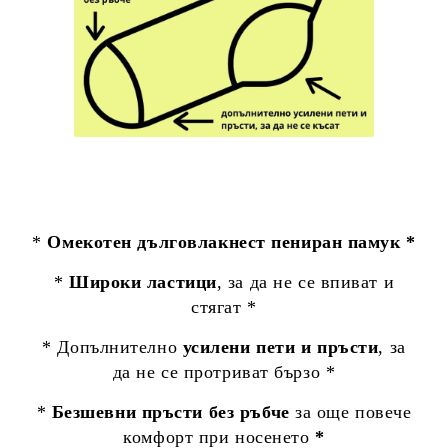
*
Омекотен дълговлакнест пениран памук *
*
Широки ластици
, за да не се впиват и
стягат *
* Допълнително
усилени пети и пръсти
, за
да не се протриват бързо *
*
Безшевни пръсти без ръбче
за още повече
комфорт при носенето
*