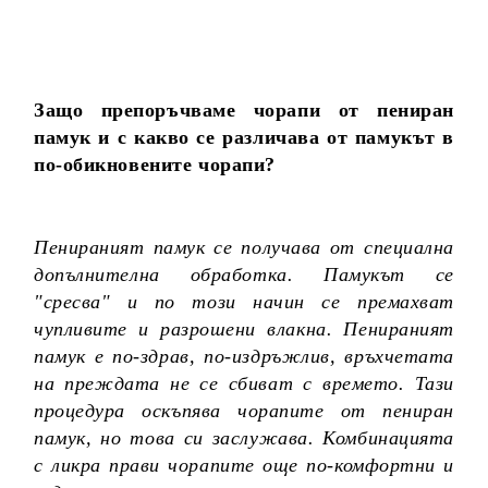
Защо препоръчваме чорапи от пениран
памук и с какво се различава от памукът в
по-обикновените чорапи?
Пенираният памук се получава от специална
допълнителна обработка. Памукът се
"сресва" и по този начин се премахват
чупливите и разрошени влакна. Пенираният
памук е по-здрав, по-издръжлив, връхчетата
на преждата не се сбиват с времето. Тази
процедура оскъпява чорапите от пениран
памук, но това си заслужава. Комбинацията
с ликра прави чорапите още по-комфортни и