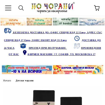
БЕЗПЛАТНА ДОСТАВКА ДО: ОФИС СПИДИ НАД 22 Евро, АДРЕС СЪС
СПИДИ НАД 27 Евро, ОФИС ЕКОНТ НАД 35 Евро
ДОСТАВКА ДО
24 ЧАСА
ПРЕГЛЕД ПРИ ПОЛУЧАВАНЕ
ПРОИЗВЕДЕНИ
ОТ НАС
ФИРМЕН МАГАЗИН
: ГР.
СОФИЯ, УЛ. МОСКОВСКА 27
Начало
Детски чорапи