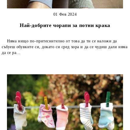
01 Фев 2024
Най-добрите чорапи за потни крака
Няма нищо по-притеснително от това да ти се наложи да
събуеш обувките си, докато си сред хора и да се чудиш дали няма
да се ра...