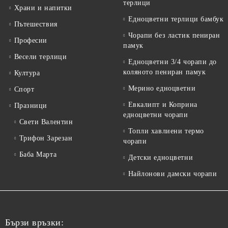
терлици
Храни и напитки
Едноцветни терлици бамбук
Пътешествия
Чорапи без ластик пениран
Професии
памук
Весели терлици
Едноцветни 3/4 чорапи до
коляното пениран памук
Култура
Мерино едноцветни
Спорт
Евкалипт и Коприна
Празници
едноцветни чорапи
Свети Валентин
Топли хавлиени термо
Трифон Зарезан
чорапи
Баба Марта
Детски едноцветни
Найлонови дамски чорапи
Бързи връзки: