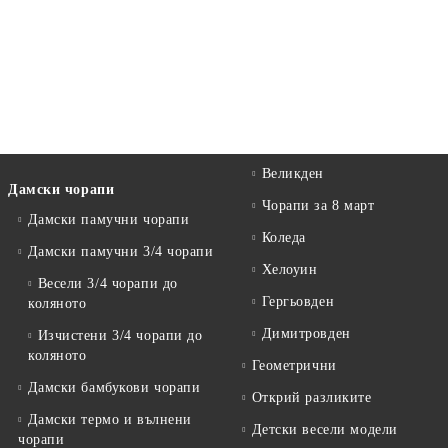
Великден
Дамски чорапи
Чорапи за 8 март
Дамски памучни чорапи
Коледа
Дамски памучни 3/4 чорапи
Хелоуин
Весели 3/4 чорапи до
Гергьовден
коляното
Димитровден
Изчистени 3/4 чорапи до
коляното
Геометрични
Дамски бамбукови чорапи
Открий разликите
Дамски термо и вълнени
Детски весели модели
чорапи