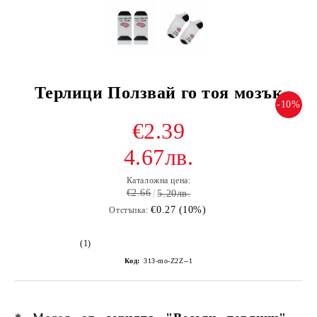
Терлици Ползвай го тоя мозък
-10%
€2.39
4.67лв.
Каталожна цена:
€2.66
5.20лв.
€0.27 (10%)
Отстъпка:
(1)
Код:
313-mo-Z2Z--1