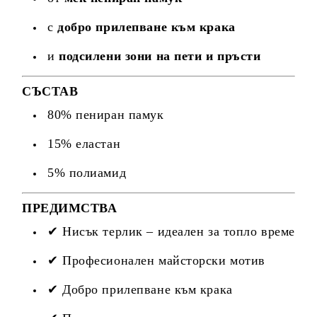
с
добро прилепване към крака
и
подсилени зони на пети и пръсти
СЪСТАВ
80% пениран памук
15% еластан
5% полиамид
ПРЕДИМСТВА
✔ Нисък терлик – идеален за топло време
✔ Професионален майсторски мотив
✔ Добро прилепване към крака