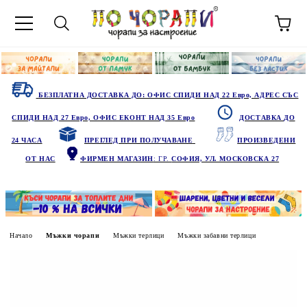
БЕЗПЛАТНА ДОСТАВКА ДО: ОФИС СПИДИ НАД 22 Евро, АДРЕС СЪС
СПИДИ НАД 27 Евро, ОФИС ЕКОНТ НАД 35 Евро
ДОСТАВКА ДО
24 ЧАСА
ПРЕГЛЕД ПРИ ПОЛУЧАВАНЕ
ПРОИЗВЕДЕНИ
ОТ НАС
ФИРМЕН МАГАЗИН
: ГР.
СОФИЯ, УЛ. МОСКОВСКА 27
Начало
Мъжки чорапи
Мъжки терлици
Мъжки забавни терлици