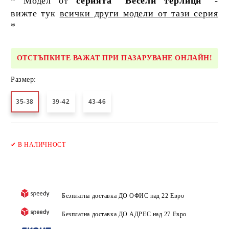
* Модел от
серията "Весели терлици"
-
вижте тук
всички други модели от тази серия
*
ОТСТЪПКИТЕ ВАЖАТ ПРИ ПАЗАРУВАНЕ ОНЛАЙН!
Размер:
35-38
39-42
43-46
Добави в желани
✔
В НАЛИЧНОСТ
Безплатна доставка ДО ОФИС над 22 Евро
Безплатна доставка ДО АДРЕС над 27 Евро