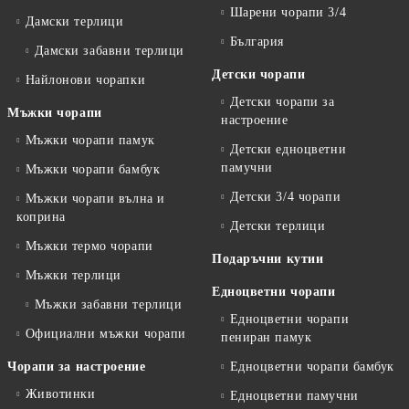
Шарени чорапи 3/4
Дамски терлици
България
Дамски забавни терлици
Детски чорапи
Найлонови чорапки
Детски чорапи за
Мъжки чорапи
настроение
Мъжки чорапи памук
Детски едноцветни
памучни
Мъжки чорапи бамбук
Детски 3/4 чорапи
Мъжки чорапи вълна и
коприна
Детски терлици
Мъжки термо чорапи
Подаръчни кутии
Мъжки терлици
Едноцветни чорапи
Мъжки забавни терлици
Едноцветни чорапи
Официални мъжки чорапи
пениран памук
Чорапи за настроение
Едноцветни чорапи бамбук
Животинки
Едноцветни памучни