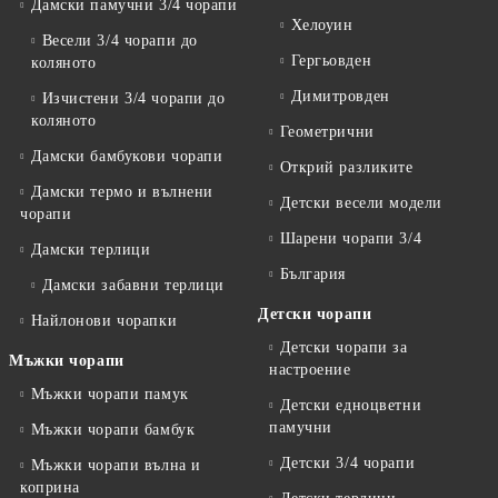
Дамски памучни 3/4 чорапи
Хелоуин
Весели 3/4 чорапи до
Гергьовден
коляното
Димитровден
Изчистени 3/4 чорапи до
коляното
Геометрични
Дамски бамбукови чорапи
Открий разликите
Дамски термо и вълнени
Детски весели модели
чорапи
Шарени чорапи 3/4
Дамски терлици
България
Дамски забавни терлици
Детски чорапи
Найлонови чорапки
Детски чорапи за
Мъжки чорапи
настроение
Мъжки чорапи памук
Детски едноцветни
памучни
Мъжки чорапи бамбук
Детски 3/4 чорапи
Мъжки чорапи вълна и
коприна