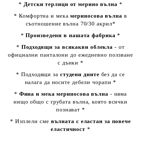
*
Детски терлици от мерино вълна
*
* Комфортна и мека
мериносова вълна
в
съотношение вълна 70/30 акрил*
*
Произведени в нашата фабрика
*
*
Подходящи за всякакви облекла
- от
официални панталони до ежедневно ползване
с дънки *
* Подходящи за
студени дните
без да се
налага да носите дебели чорапи *
*
Фина и мека мериносова вълна
- няма
нищо общо с грубата вълна, която всички
познават *
* Изплели сме
вълната с еластан за повече
еластичност
*