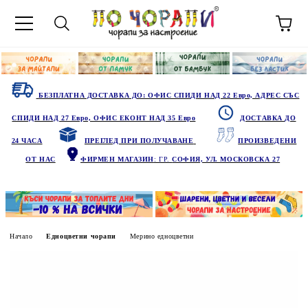
БЕЗПЛАТНА ДОСТАВКА ДО: ОФИС СПИДИ НАД 22 Евро, АДРЕС СЪС
СПИДИ НАД 27 Евро, ОФИС ЕКОНТ НАД 35 Евро
ДОСТАВКА ДО
24 ЧАСА
ПРЕГЛЕД ПРИ ПОЛУЧАВАНЕ
ПРОИЗВЕДЕНИ
ОТ НАС
ФИРМЕН МАГАЗИН
: ГР.
СОФИЯ, УЛ. МОСКОВСКА 27
Начало
Едноцветни чорапи
Мерино едноцветни