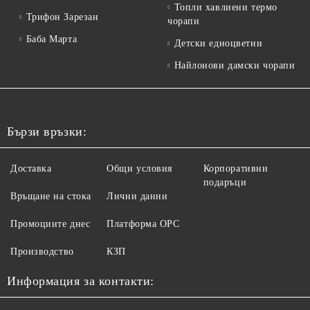
Топли хавлиени термо
Трифон Зарезан
чорапи
Баба Марта
Детски едноцветни
Найлонови дамски чорапи
Бързи връзки:
Доставка
Общи условия
Корпоративни
подаръци
Връщане на стока
Лични данни
Промоциите днес
Платформа ОРС
Производство
КЗП
Информация за контакти: