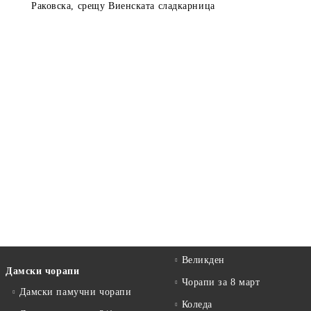
Раковска, срещу Виенската сладкарница
Великден
Дамски чорапи
Чорапи за 8 март
Дамски памучни чорапи
Коледа