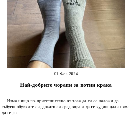
01 Фев 2024
Най-добрите чорапи за потни крака
Няма нищо по-притеснително от това да ти се наложи да
събуеш обувките си, докато си сред хора и да се чудиш дали няма
да се ра...