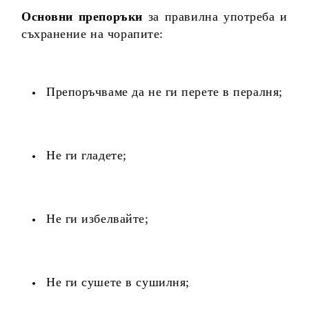
Основни препоръки
за правилна употреба и
съхранение на чорапите:
Препоръчваме да не ги перете в пералня;
Не ги гладете;
Не ги избелвайте;
Не ги сушете в сушилня;