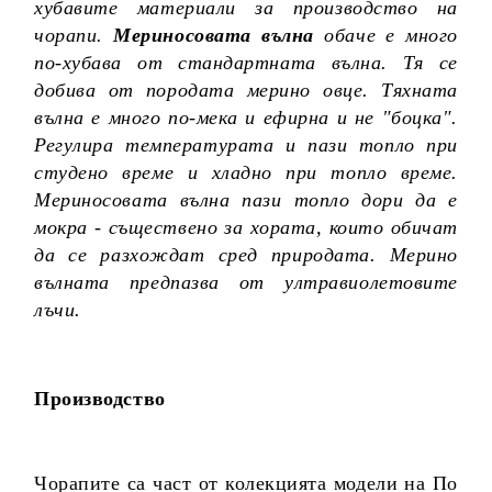
хубавите материали за производство на
чорапи.
Мериносовата вълна
обаче е много
по-хубава от стандартната вълна. Тя се
добива от породата мерино овце. Тяхната
вълна е много по-мека и ефирна и не "боцка".
Регулира температурата и пази топло при
студено време и хладно при топло време.
Мериносовата вълна пази топло дори да е
мокра - съществено за хората, които обичат
да се разхождат сред природата. Мерино
вълната предпазва от ултравиолетовите
лъчи.
Производство
Чорапите са част от колекцията модели на По