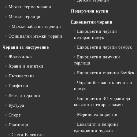
Детски терлици
Мъжки термо чорапи
Подаръчни кутии
Мъжки терлици
Едноцветни чорапи
Мъжки забавни терлици
Едноцветни чорапи
Официални мъжки чорапи
пениран памук
Чорапи за настроение
Едноцветни чорапи бамбук
Животинки
Едноцветни памучни
терлици
Храни и напитки
Едноцветни терлици бамбук
Пътешествия
Чорапи без ластик пениран
Професии
памук
Весели терлици
Едноцветни 3/4 чорапи до
коляното пениран памук
Култура
Мерино едноцветни
Спорт
Евкалипт и Коприна
Празници
едноцветни чорапи
Свети Валентин