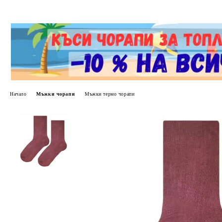
Начало
Мъжки чорапи
Мъжки термо чорапи