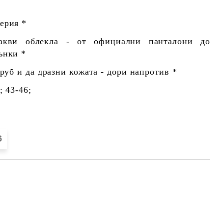
ерия *
акви облекла - от официални панталони до
ънки *
груб и да дразни кожата - дори напротив *
; 43-46;
6