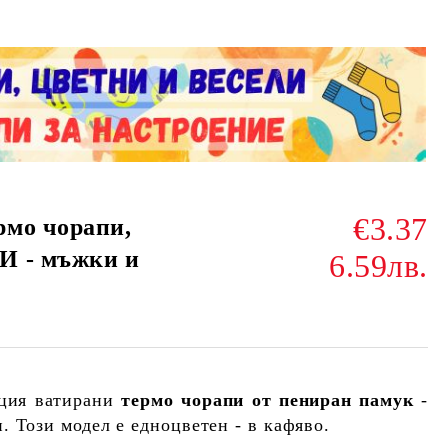
€3.37
рмо чорапи,
И - мъжки и
6.59лв.
ция ватирани
термо чорапи от пениран памук
-
. Този модел е едноцветен - в кафяво.