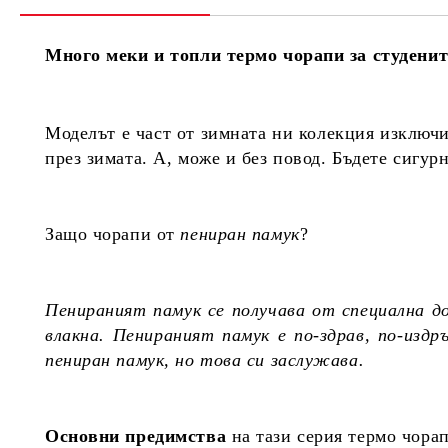
Много меки и топли термо чорапи за студенит
Моделът е част от зимната ни колекция изключ
през зимата. А, може и без повод. Бъдете сигур
Защо чорапи от
пениран памук
?
Пенираният памук се получава от специална д
влакна. Пенираният памук е по-здрав, по-изд
пениран памук, но това си заслужава.
Основни предимства
на тази серия термо чора