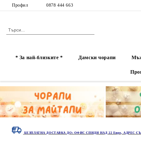
Профил
0878 444 663
* За най-близките *
Дамски чорапи
Мъж
Про
БЕЗПЛАТНА ДОСТАВКА ДО: ОФИС СПИДИ НАД 22 Евро, АДРЕС СЪ