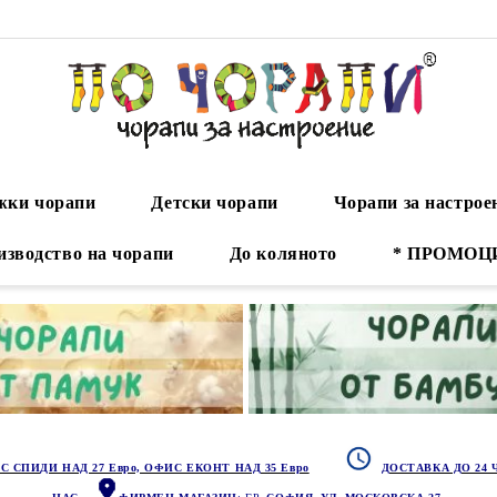
ки чорапи
Детски чорапи
Чорапи за настрое
изводство на чорапи
До коляното
* ПРОМОЦ
С СПИДИ НАД 27 Евро, ОФИС ЕКОНТ НАД 35 Евро
ДОСТАВКА ДО 24 