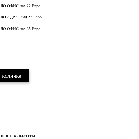
а ДО ОФИС над 22 Евро
а ДО АДРЕС над 27 Евро
Добави в желани
а ДО ОФИС над 35 Евро
и от клиенти