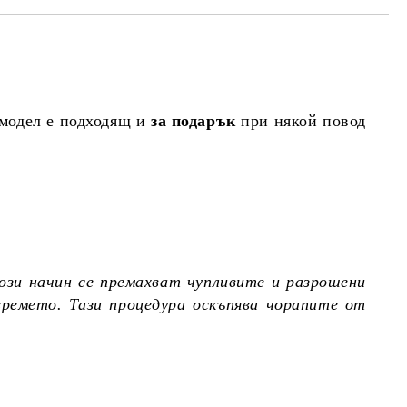
 модел е подходящ и
за подарък
при някой повод
ози начин се премахват чупливите и разрошени
времето. Тази процедура оскъпява чорапите от