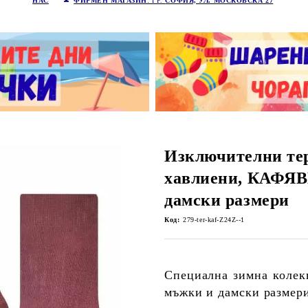
НАС
ФИРМЕН МАГАЗИН
: ГР.
СОФИЯ, УЛ. МОСКОВСКА 27
Изключителни те
хавлиени, КАФЯВ
дамски размери
Код:
279-ter-kaf-Z24Z--1
Специална зимна колек
мъжки и дамски размери