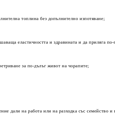
ълнителна топлина без допълнително изпотяване;
шаваща еластичността и здравината и да приляга по-
етриване за по-дълъг живот на чорапите;
ение дали на работа или на разходка със семейство и 