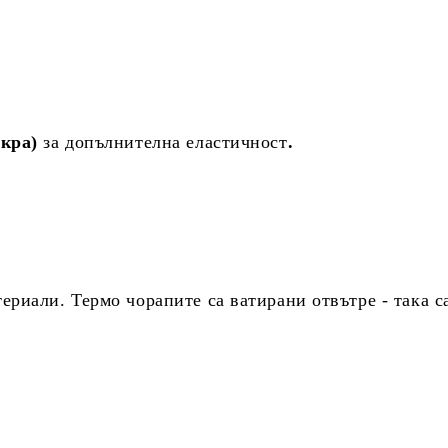
икра)
за допълнителна еластичност
.
риали. Термо чорапите са ватирани отвътре - така с