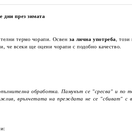
е дни през зимата
ителни термо чорапи. Освен
за лична употреба
, този
ни, че всеки ще оцени чорапи с подобно качество.
опълнителна обработка. Памукът се "сресва" и по т
ръжлив, връхчетата на преждата не се "сбиват" с 
пи: