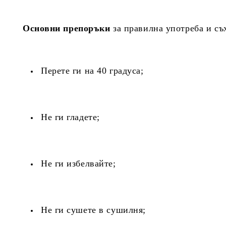
Основни препоръки
за правилна употреба и съ
Перете ги на 40 градуса;
Не ги гладете;
Не ги избелвайте;
Не ги сушете в сушилня;