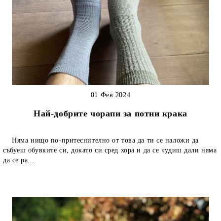
01 Фев 2024
Най-добрите чорапи за потни крака
Няма нищо по-притеснително от това да ти се наложи да
събуеш обувките си, докато си сред хора и да се чудиш дали няма
да се ра...