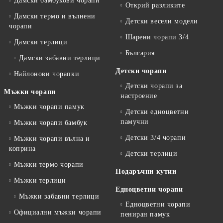
Дамски бамбукови чорапи
Открий разликите
Дамски термо и вълнени
Детски весели модели
чорапи
Шарени чорапи 3/4
Дамски терлици
България
Дамски забавни терлици
Детски чорапи
Найлонови чорапки
Детски чорапи за
Мъжки чорапи
настроение
Мъжки чорапи памук
Детски едноцветни
памучни
Мъжки чорапи бамбук
Детски 3/4 чорапи
Мъжки чорапи вълна и
коприна
Детски терлици
Мъжки термо чорапи
Подаръчни кутии
Мъжки терлици
Едноцветни чорапи
Мъжки забавни терлици
Едноцветни чорапи
Официални мъжки чорапи
пениран памук