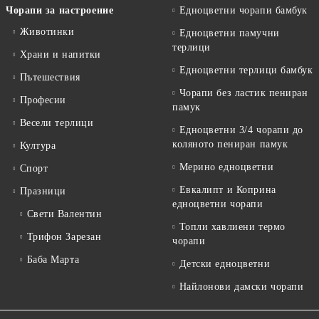
Чорапи за настроение
Едноцветни чорапи бамбук
Животинки
Едноцветни памучни
терлици
Храни и напитки
Едноцветни терлици бамбук
Пътешествия
Чорапи без ластик пениран
Професии
памук
Весели терлици
Едноцветни 3/4 чорапи до
коляното пениран памук
Култура
Мерино едноцветни
Спорт
Евкалипт и Коприна
Празници
едноцветни чорапи
Свети Валентин
Топли хавлиени термо
Трифон Зарезан
чорапи
Баба Марта
Детски едноцветни
Найлонови дамски чорапи