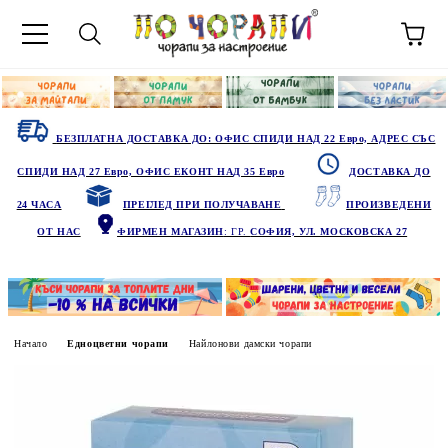
БЕЗПЛАТНА ДОСТАВКА ДО: ОФИС СПИДИ НАД 22 Евро, АДРЕС СЪС
СПИДИ НАД 27 Евро, ОФИС ЕКОНТ НАД 35 Евро
ДОСТАВКА ДО
24 ЧАСА
ПРЕГЛЕД ПРИ ПОЛУЧАВАНЕ
ПРОИЗВЕДЕНИ
ОТ НАС
ФИРМЕН МАГАЗИН
: ГР.
СОФИЯ, УЛ. МОСКОВСКА 27
Начало
Едноцветни чорапи
Найлонови дамски чорапи