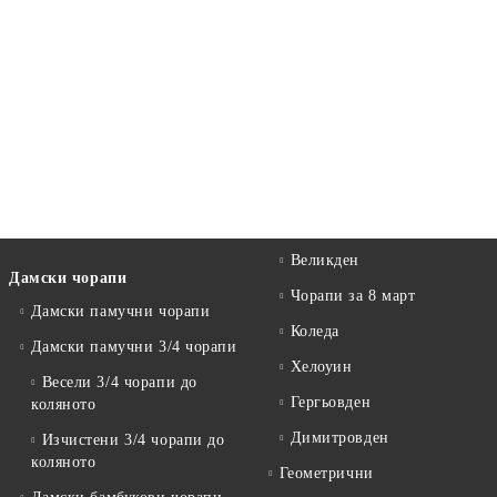
Великден
Дамски чорапи
Чорапи за 8 март
Дамски памучни чорапи
Коледа
Дамски памучни 3/4 чорапи
Хелоуин
Весели 3/4 чорапи до
Гергьовден
коляното
Димитровден
Изчистени 3/4 чорапи до
коляното
Геометрични