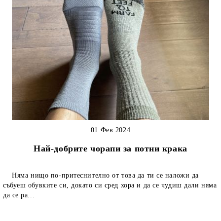
01 Фев 2024
Най-добрите чорапи за потни крака
Няма нищо по-притеснително от това да ти се наложи да
събуеш обувките си, докато си сред хора и да се чудиш дали няма
да се ра...