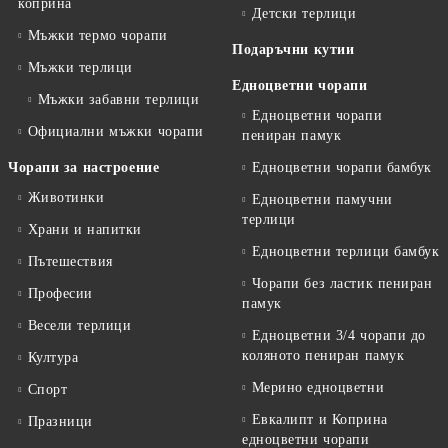
коприна
Детски терлици
Мъжки термо чорапи
Подаръчни кутии
Мъжки терлици
Едноцветни чорапи
Мъжки забавни терлици
Едноцветни чорапи
Официални мъжки чорапи
пениран памук
Чорапи за настроение
Едноцветни чорапи бамбук
Животинки
Едноцветни памучни
терлици
Храни и напитки
Едноцветни терлици бамбук
Пътешествия
Чорапи без ластик пениран
Професии
памук
Весели терлици
Едноцветни 3/4 чорапи до
коляното пениран памук
Култура
Мерино едноцветни
Спорт
Евкалипт и Коприна
Празници
едноцветни чорапи