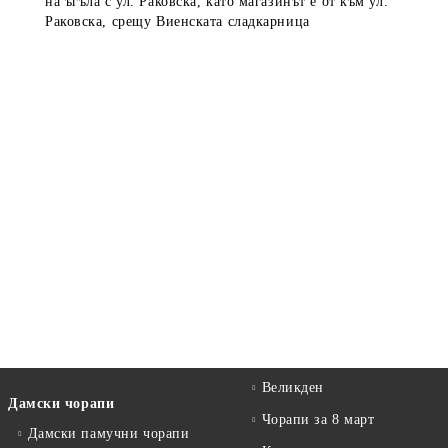
на ъгъла с ул. Раковска, като магазинът е от към ул.
Раковска, срещу Виенската сладкарница
Великден
Дамски чорапи
Чорапи за 8 март
Дамски памучни чорапи