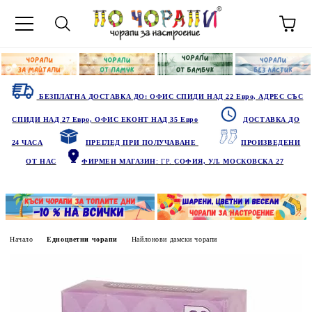
БЕЗПЛАТНА ДОСТАВКА ДО: ОФИС СПИДИ НАД 22 Евро, АДРЕС СЪС
СПИДИ НАД 27 Евро, ОФИС ЕКОНТ НАД 35 Евро
ДОСТАВКА ДО
24 ЧАСА
ПРЕГЛЕД ПРИ ПОЛУЧАВАНЕ
ПРОИЗВЕДЕНИ
ОТ НАС
ФИРМЕН МАГАЗИН
: ГР.
СОФИЯ, УЛ. МОСКОВСКА 27
Начало
Едноцветни чорапи
Найлонови дамски чорапи