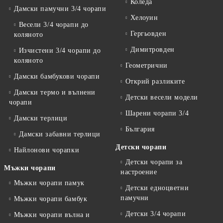
Коледа
Дамски памучни 3/4 чорапи
Хелоуин
Весели 3/4 чорапи до
Гергьовден
коляното
Димитровден
Изчистени 3/4 чорапи до
коляното
Геометрични
Дамски бамбукови чорапи
Открий разликите
Дамски термо и вълнени
Детски весели модели
чорапи
Шарени чорапи 3/4
Дамски терлици
България
Дамски забавни терлици
Детски чорапи
Найлонови чорапки
Детски чорапи за
Мъжки чорапи
настроение
Мъжки чорапи памук
Детски едноцветни
памучни
Мъжки чорапи бамбук
Детски 3/4 чорапи
Мъжки чорапи вълна и