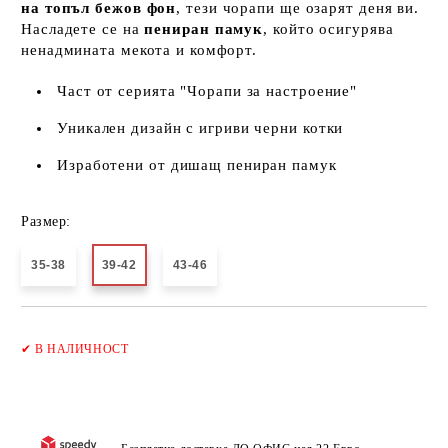
на топъл бежов фон
, тези чорапи ще озарят деня ви.
Насладете се на
пениран памук
, който осигурява
ненадмината мекота и комфорт.
Част от серията "Чорапи за настроение"
Уникален дизайн с игриви черни котки
Изработени от дишащ пениран памук
Размер:
35-38
39-42
43-46
Добави в желани
✔
В НАЛИЧНОСТ