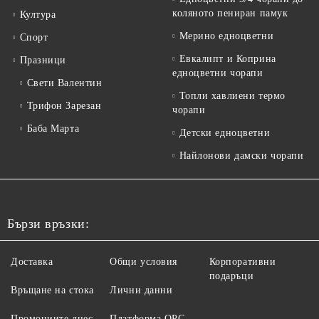
коляното пениран памук
Култура
Мерино едноцветни
Спорт
Евкалипт и Коприна
Празници
едноцветни чорапи
Свети Валентин
Топли хавлиени термо
Трифон Зарезан
чорапи
Баба Марта
Детски едноцветни
Найлонови дамски чорапи
Бързи връзки:
Доставка
Общи условия
Корпоративни
подаръци
Връщане на стока
Лични данни
Промоциите днес
Платформа ОРС