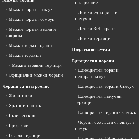
Мъжки чорапи
настроение
Мъжки чорапи памук
Детски едноцветни
памучни
Мъжки чорапи бамбук
Детски 3/4 чорапи
Мъжки чорапи вълна и
коприна
Детски терлици
Мъжки термо чорапи
Подаръчни кутии
Мъжки терлици
Едноцветни чорапи
Мъжки забавни терлици
Едноцветни чорапи
Официални мъжки чорапи
пениран памук
Чорапи за настроение
Едноцветни чорапи бамбук
Животинки
Едноцветни памучни
терлици
Храни и напитки
Едноцветни терлици бамбук
Пътешествия
Чорапи без ластик пениран
Професии
памук
Весели терлици
Едноцветни 3/4 чорапи до