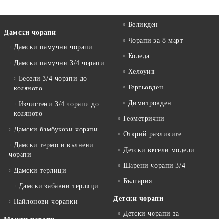
Великден
Дамски чорапи
Чорапи за 8 март
Дамски памучни чорапи
Коледа
Дамски памучни 3/4 чорапи
Хелоуин
Весели 3/4 чорапи до
Гергьовден
коляното
Димитровден
Изчистени 3/4 чорапи до
коляното
Геометрични
Дамски бамбукови чорапи
Открий разликите
Дамски термо и вълнени
Детски весели модели
чорапи
Шарени чорапи 3/4
Дамски терлици
България
Дамски забавни терлици
Детски чорапи
Найлонови чорапки
Детски чорапи за