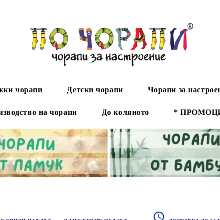
ки чорапи
Детски чорапи
Чорапи за настрое
изводство на чорапи
До коляното
* ПРОМОЦ