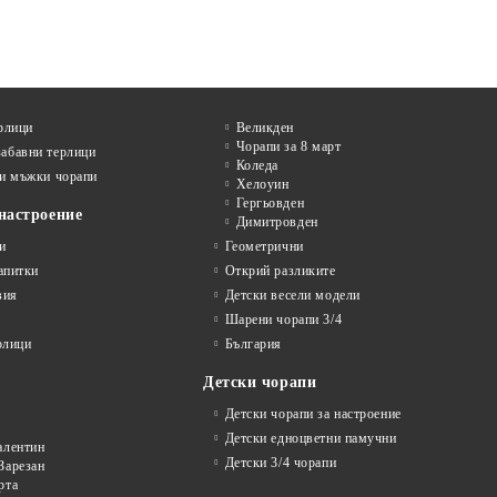
рлици
Великден
Чорапи за 8 март
абавни терлици
Коледа
и мъжки чорапи
Хелоуин
Гергьовден
настроение
Димитровден
и
Геометрични
апитки
Открий разликите
вия
Детски весели модели
Шарени чорапи 3/4
рлици
България
Детски чорапи
Детски чорапи за настроение
Детски едноцветни памучни
алентин
Детски 3/4 чорапи
Зарезан
рта