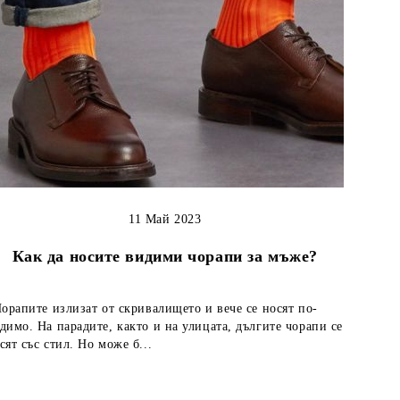
11 Май 2023
Как да носите видими чорапи за мъже?
рапите излизат от скривалището и вече се носят по-
димо. На парадите, както и на улицата, дългите чорапи се
сят със стил. Но може б...