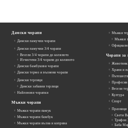
Дамски чорапи
Мъжки те
Мъжки з
Дамски памучни чорапи
Официалн
Дамски памучни 3/4 чорапи
Весели 3/4 чорапи до коляното
Чорапи за 
Изчистени 3/4 чорапи до коляното
Животинк
Дамски бамбукови чорапи
Храни и н
Дамски термо и вълнени чорапи
Пътешест
Дамски терлици
Професии
Дамски забавни терлици
Весели те
Найлонови чорапки
Култура
Спорт
Мъжки чорапи
Празници
Мъжки чорапи памук
Свети В
Мъжки чорапи бамбук
Трифон 
Мъжки чорапи вълна и коприна
Баба Ма