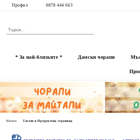
Профил
0878 444 663
* За най-близките *
Дамски чорапи
Мъж
Про
Начало
Тагове в Продуктова страница