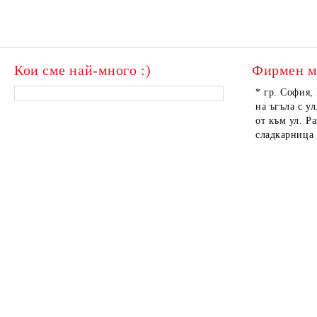
Кои сме най-много :)
Фирмен м
* гр. София,
на ъгъла с ул
от към ул. Р
сладкарница