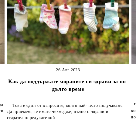
26 Авг 2023
Как да поддържате чорапите си здрави за по-
дълго време
да
Чо
Това е един от въпросите, които най-често получаваме.
ли
ви
Да приемем, че имате чекмедже, пълно с чорапи и
но
старателно редувате кой...