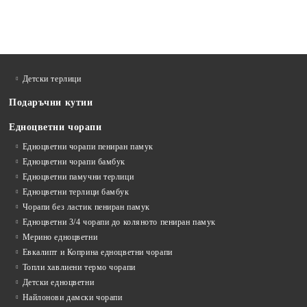
Детски терлици
Подаръчни кутии
Едноцветни чорапи
Едноцветни чорапи пениран памук
Едноцветни чорапи бамбук
Едноцветни памучни терлици
Едноцветни терлици бамбук
Чорапи без ластик пениран памук
Едноцветни 3/4 чорапи до коляното пениран памук
Мерино едноцветни
Евкалипт и Коприна едноцветни чорапи
Топли хавлиени термо чорапи
Детски едноцветни
Найлонови дамски чорапи