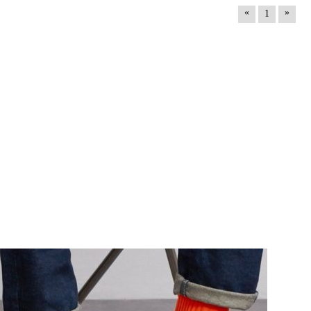
«
»
1