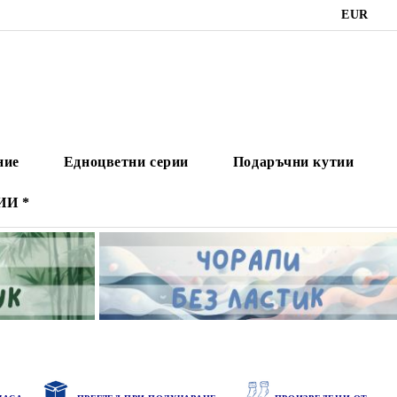
EUR
ние
Едноцветни серии
Подаръчни кутии
ИИ *