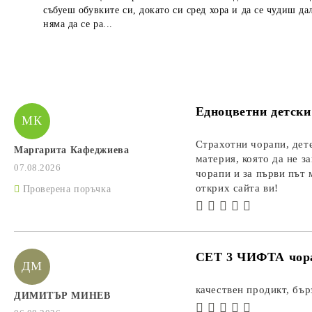
събуеш обувките си, докато си сред хора и да се чудиш да
няма да се ра...
Едноцветни детск
МК
Страхотни чорапи, дете
Маргарита Кафеджиева
материя, която да не з
07.08.2026
чорапи и за първи път 
открих сайта ви!
Проверена поръчка
СЕТ 3 ЧИФТА чор
ДМ
качествен продикт, бър
ДИМИТЪР МИНЕВ