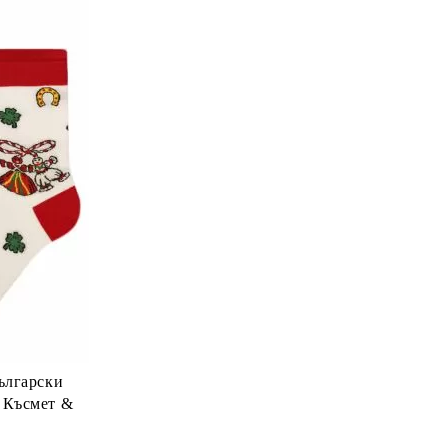
ългарски
 Късмет &