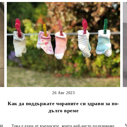
26 Авг 2023
Как да поддържате чорапите си здрави за по-
дълго време
да
Чо
Това е един от въпросите, които най-често получаваме.