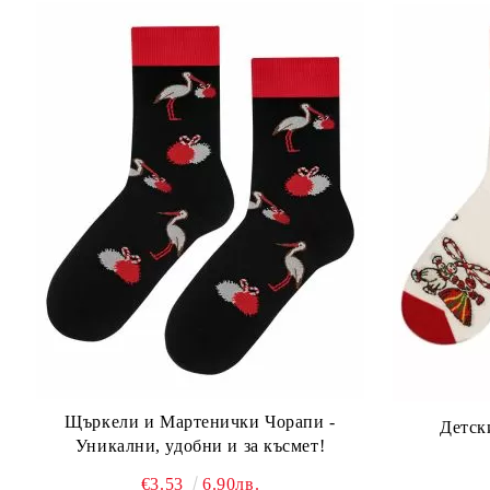
Щъркели и Мартенички Чорапи -
Детск
Уникални, удобни и за късмет!
€3.53
6.90лв.