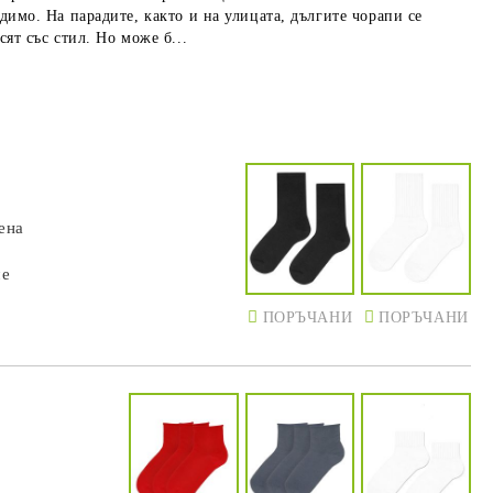
димо. На парадите, както и на улицата, дългите чорапи се
сят със стил. Но може б...
ена
че
ПОРЪЧАНИ
ПОРЪЧАНИ