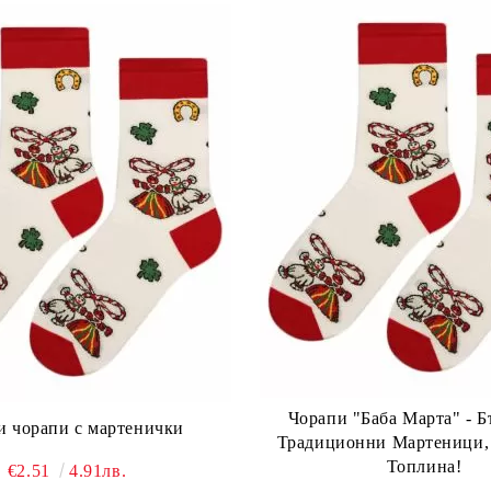
Чорапи "Баба Марта" - Б
и чорапи с мартенички
Традиционни Мартеници,
Топлина!
€2.51
4.91лв.