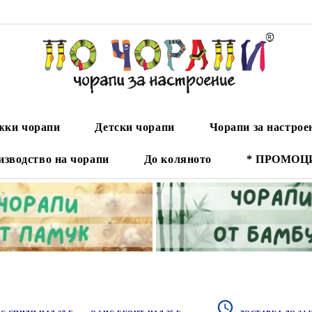
ки чорапи
Детски чорапи
Чорапи за настрое
изводство на чорапи
До коляното
* ПРОМОЦ