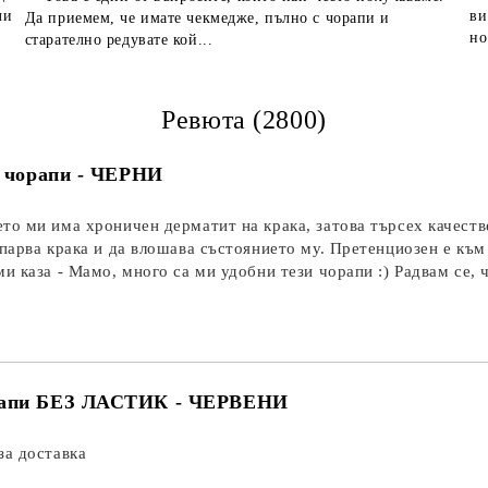
ли
ви
Да приемем, че имате чекмедже, пълно с чорапи и
но
старателно редувате кой...
Ревюта (2800)
и чорапи - ЧЕРНИ
то ми има хроничен дерматит на крака, затова търсех качеств
апарва крака и да влошава състоянието му. Претенциозен е към
ми каза - Мамо, много са ми удобни тези чорапи :) Радвам се, 
апи БЕЗ ЛАСТИК - ЧЕРВЕНИ
за доставка