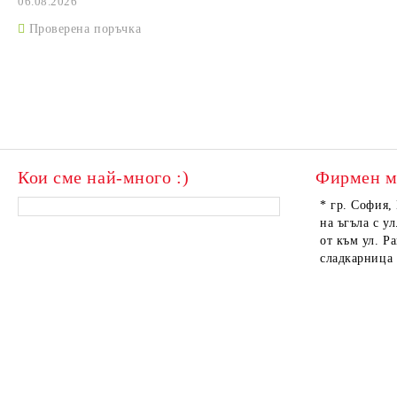
06.08.2026
Проверена поръчка
Кои сме най-много :)
Фирмен м
* гр. София,
на ъгъла с ул
от към ул. Р
сладкарница