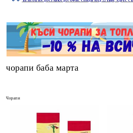
БЕЗПЛАТНА ДОСТАВКА ДО: ОФИС СПИДИ НАД 22 Евро, АДРЕС СЪ
чорапи баба марта
Чорапи