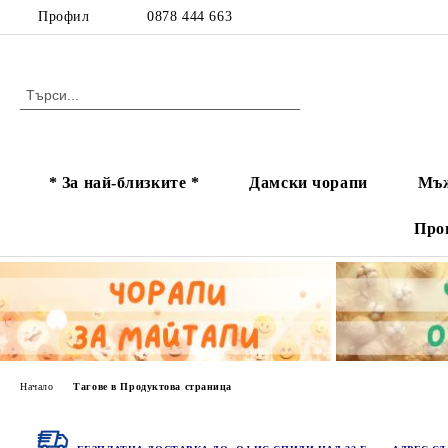
Профил
0878 444 663
* За най-близките *
Дамски чорапи
Мъж
Про
Начало
Тагове в Продуктова страница