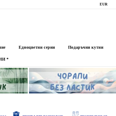
EUR
ние
Едноцветни серии
Подаръчни кутии
ИИ *