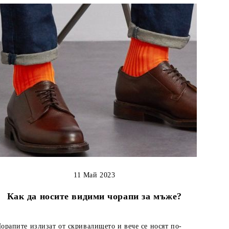
11 Май 2023
Как да носите видими чорапи за мъже?
рапите излизат от скривалището и вече се носят по-