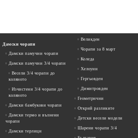
Великден
Дамски чорапи
Чорапи за 8 март
Дамски памучни чорапи
Коледа
Дамски памучни 3/4 чорапи
Хелоуин
Весели 3/4 чорапи до
Гергьовден
коляното
Димитровден
Изчистени 3/4 чорапи до
коляното
Геометрични
Дамски бамбукови чорапи
Открий разликите
Дамски термо и вълнени
Детски весели модели
чорапи
Шарени чорапи 3/4
Дамски терлици
България