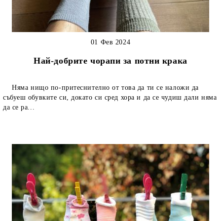
01 Фев 2024
Най-добрите чорапи за потни крака
Няма нищо по-притеснително от това да ти се наложи да
събуеш обувките си, докато си сред хора и да се чудиш дали няма
да се ра...