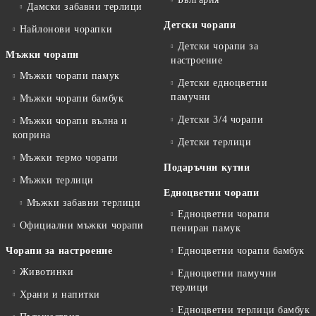
Дамски забавни терлици
Детски чорапи
Найлонови чорапки
Детски чорапи за
Мъжки чорапи
настроение
Мъжки чорапи памук
Детски едноцветни
памучни
Мъжки чорапи бамбук
Детски 3/4 чорапи
Мъжки чорапи вълна и
коприна
Детски терлици
Мъжки термо чорапи
Подаръчни кутии
Мъжки терлици
Едноцветни чорапи
Мъжки забавни терлици
Едноцветни чорапи
Официални мъжки чорапи
пениран памук
Чорапи за настроение
Едноцветни чорапи бамбук
Животинки
Едноцветни памучни
терлици
Храни и напитки
Едноцветни терлици бамбук