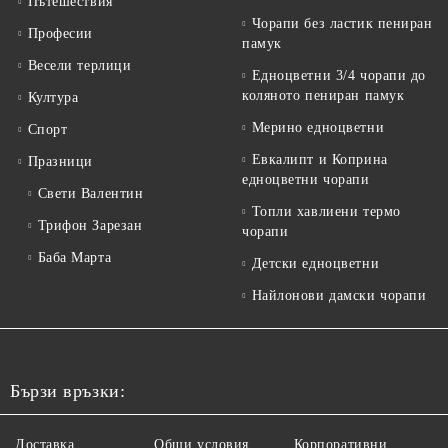
Пътешествия
Чорапи без ластик пениран
Професии
памук
Весели терлици
Едноцветни 3/4 чорапи до
коляното пениран памук
Култура
Мерино едноцветни
Спорт
Евкалипт и Коприна
Празници
едноцветни чорапи
Свети Валентин
Топли хавлиени термо
Трифон Зарезан
чорапи
Баба Марта
Детски едноцветни
Найлонови дамски чорапи
Бързи връзки:
Доставка
Общи условия
Корпоративни