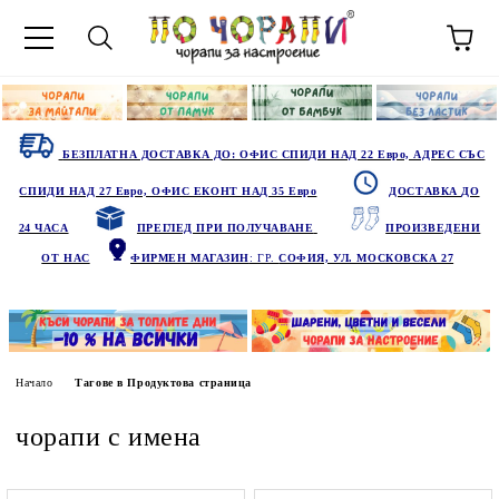
БЕЗПЛАТНА ДОСТАВКА ДО: ОФИС СПИДИ НАД 22 Евро, АДРЕС СЪС
СПИДИ НАД 27 Евро, ОФИС ЕКОНТ НАД 35 Евро
ДОСТАВКА ДО
24 ЧАСА
ПРЕГЛЕД ПРИ ПОЛУЧАВАНЕ
ПРОИЗВЕДЕНИ
ОТ НАС
ФИРМЕН МАГАЗИН
: ГР.
СОФИЯ, УЛ. МОСКОВСКА 27
Начало
Тагове в Продуктова страница
чорапи с имена