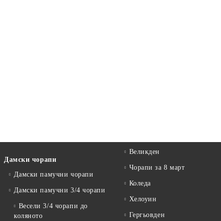
Великден
Дамски чорапи
Чорапи за 8 март
Дамски памучни чорапи
Коледа
Дамски памучни 3/4 чорапи
Хелоуин
Весели 3/4 чорапи до
Гергьовден
коляното