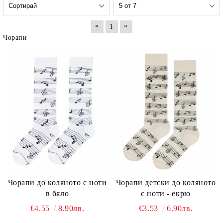
«
»
1
Чорапи
Чорапи до коляното с ноти
Чорапи детски до коляното
в бяло
с ноти - екрю
€4.55
8.90лв.
€3.53
6.90лв.