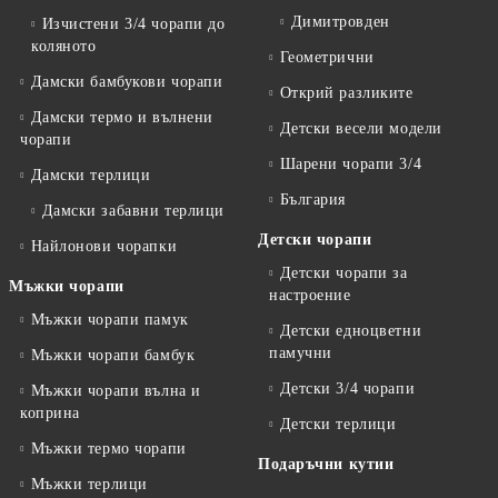
Димитровден
Изчистени 3/4 чорапи до
коляното
Геометрични
Дамски бамбукови чорапи
Открий разликите
Дамски термо и вълнени
Детски весели модели
чорапи
Шарени чорапи 3/4
Дамски терлици
България
Дамски забавни терлици
Детски чорапи
Найлонови чорапки
Детски чорапи за
Мъжки чорапи
настроение
Мъжки чорапи памук
Детски едноцветни
памучни
Мъжки чорапи бамбук
Детски 3/4 чорапи
Мъжки чорапи вълна и
коприна
Детски терлици
Мъжки термо чорапи
Подаръчни кутии
Мъжки терлици