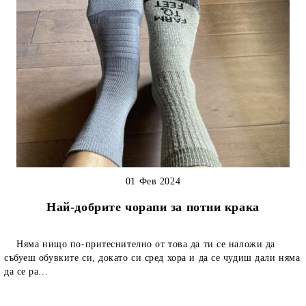
01 Фев 2024
Най-добрите чорапи за потни крака
Няма нищо по-притеснително от това да ти се наложи да
събуеш обувките си, докато си сред хора и да се чудиш дали няма
да се ра...