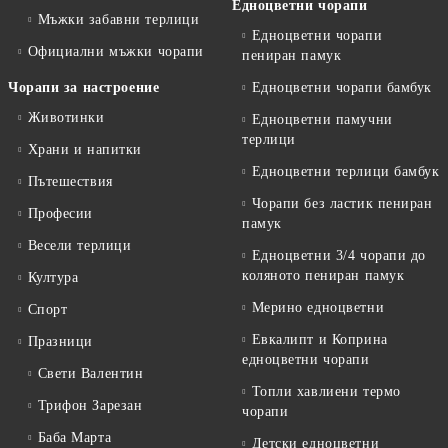
Едноцветни чорапи
Мъжки забавни терлици
Едноцветни чорапи
Официални мъжки чорапи
пениран памук
Чорапи за настроение
Едноцветни чорапи бамбук
Животинки
Едноцветни памучни
терлици
Храни и напитки
Едноцветни терлици бамбук
Пътешествия
Чорапи без ластик пениран
Професии
памук
Весели терлици
Едноцветни 3/4 чорапи до
коляното пениран памук
Култура
Мерино едноцветни
Спорт
Евкалипт и Коприна
Празници
едноцветни чорапи
Свети Валентин
Топли хавлиени термо
Трифон Зарезан
чорапи
Баба Марта
Детски едноцветни