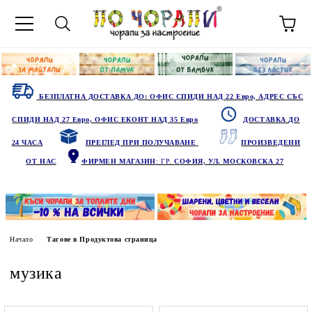
БЕЗПЛАТНА ДОСТАВКА ДО: ОФИС СПИДИ НАД 22 Евро, АДРЕС СЪС
СПИДИ НАД 27 Евро, ОФИС ЕКОНТ НАД 35 Евро
ДОСТАВКА ДО
24 ЧАСА
ПРЕГЛЕД ПРИ ПОЛУЧАВАНЕ
ПРОИЗВЕДЕНИ
ОТ НАС
ФИРМЕН МАГАЗИН
: ГР.
СОФИЯ, УЛ. МОСКОВСКА 27
Начало
Тагове в Продуктова страница
музика