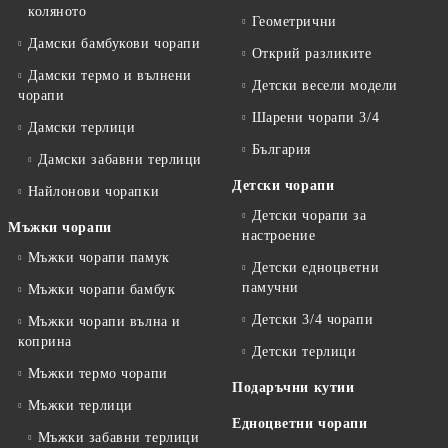
коляното
Геометрични
Дамски бамбукови чорапи
Открий разликите
Дамски термо и вълнени
Детски весели модели
чорапи
Шарени чорапи 3/4
Дамски терлици
България
Дамски забавни терлици
Детски чорапи
Найлонови чорапки
Детски чорапи за
Мъжки чорапи
настроение
Мъжки чорапи памук
Детски едноцветни
памучни
Мъжки чорапи бамбук
Детски 3/4 чорапи
Мъжки чорапи вълна и
коприна
Детски терлици
Мъжки термо чорапи
Подаръчни кутии
Мъжки терлици
Едноцветни чорапи
Мъжки забавни терлици