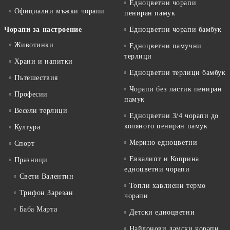
Едноцветни чорапи
Официални мъжки чорапи
пениран памук
Чорапи за настроение
Едноцветни чорапи бамбук
Животинки
Едноцветни памучни
терлици
Храни и напитки
Едноцветни терлици бамбук
Пътешествия
Чорапи без ластик пениран
Професии
памук
Весели терлици
Едноцветни 3/4 чорапи до
коляното пениран памук
Култура
Мерино едноцветни
Спорт
Евкалипт и Коприна
Празници
едноцветни чорапи
Свети Валентин
Топли хавлиени термо
Трифон Зарезан
чорапи
Баба Марта
Детски едноцветни
Найлонови дамски чорапи