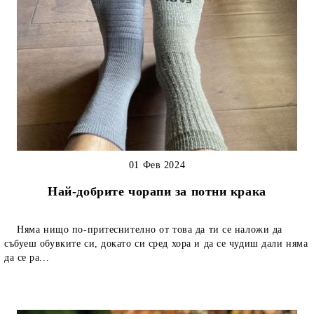
01 Фев 2024
Най-добрите чорапи за потни крака
Няма нищо по-притеснително от това да ти се наложи да
събуеш обувките си, докато си сред хора и да се чудиш дали няма
да се ра...