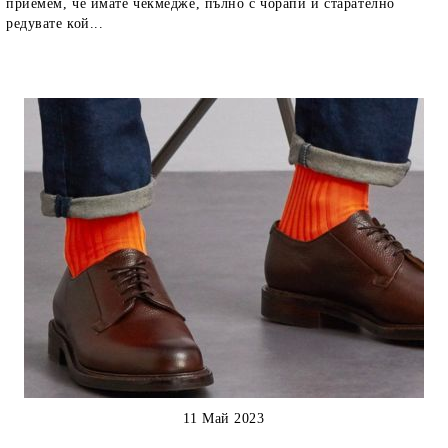
приемем, че имате чекмедже, пълно с чорапи и старателно
редувате кой...
11 Май 2023