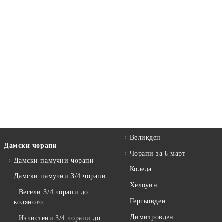
Великден
Дамски чорапи
Чорапи за 8 март
Дамски памучни чорапи
Коледа
Дамски памучни 3/4 чорапи
Хелоуин
Весели 3/4 чорапи до
Гергьовден
коляното
Димитровден
Изчистени 3/4 чорапи до