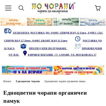
БЕЗПЛАТНА ДОСТАВКА ДО: ОФИС СПИДИ НАД 22 Евро, АДРЕС СЪС
СПИДИ НАД 27 Евро, ОФИС ЕКОНТ НАД 35 Евро
ДОСТАВКА ДО
24 ЧАСА
ПРЕГЛЕД ПРИ ПОЛУЧАВАНЕ
ПРОИЗВЕДЕНИ
ОТ НАС
ФИРМЕН МАГАЗИН
: ГР.
СОФИЯ, УЛ. МОСКОВСКА 27
Начало
Едноцветни чорапи
Едноцветни чорапи органичен памук
Едноцветни чорапи органичен
памук