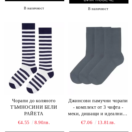
В наличност
В наличност
Чорапи до коляното
Джинсови памучни чорапи
ТЪМНОСИНИ БЕЛИ
- комплект от 3 чифта -
РАЙЕТА
меки, дишащи и идеални за
ежедневно носене!
€4.55
8.90лв.
€7.06
13.81лв.