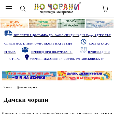
БЕЗПЛАТНА ДОСТАВКА ДО: ОФИС СПИДИ НАД 22 Евро, АДРЕС СЪС
СПИДИ НАД 27 Евро, ОФИС ЕКОНТ НАД 35 Евро
ДОСТАВКА ДО
24 ЧАСА
ПРЕГЛЕД ПРИ ПОЛУЧАВАНЕ
ПРОИЗВЕДЕНИ
ОТ НАС
ФИРМЕН МАГАЗИН
: ГР.
СОФИЯ, УЛ. МОСКОВСКА 27
Начало
Дамски чорапи
Дамски чорапи
Дамски чорапи - разнообразие от модели за всеки