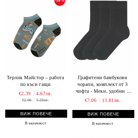
-10%
Графитени бамбукови
Терлик Майстор – работа
чорапи, комплект от 3
по къси гащи
чифта - Меки, удобни и
€2.39
4.67лв.
дишащи чорапи за всеки
€7.06
13.81лв.
€2.66
5.20лв.
ден!
ВИЖ ПОВЕЧЕ
ВИЖ ПОВЕЧЕ
В наличност
В наличност