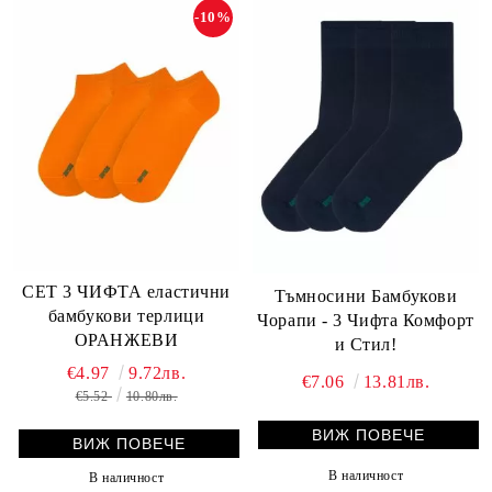
-10%
СЕТ 3 ЧИФТА еластични
Тъмносини Бамбукови
бамбукови терлици
Чорапи - 3 Чифта Комфорт
ОРАНЖЕВИ
и Стил!
€4.97
9.72лв.
€7.06
13.81лв.
€5.52
10.80лв.
ВИЖ ПОВЕЧЕ
ВИЖ ПОВЕЧЕ
В наличност
В наличност