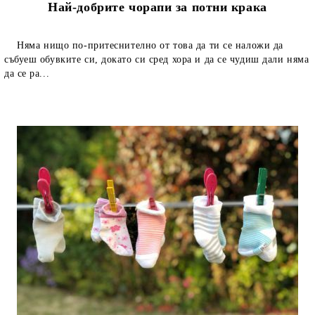
Най-добрите чорапи за потни крака
Няма нищо по-притеснително от това да ти се наложи да
събуеш обувките си, докато си сред хора и да се чудиш дали няма
да се ра...