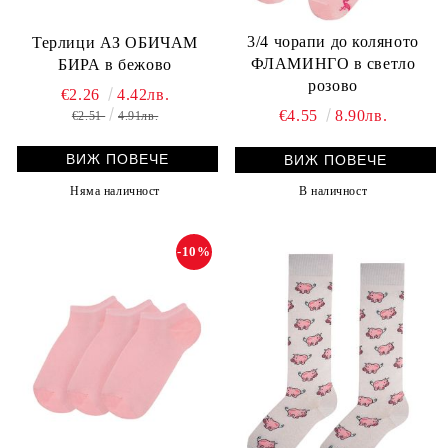
3/4 чорапи до коляното
Терлици АЗ ОБИЧАМ
ФЛАМИНГО в светло
БИРА в бежово
розово
€2.26
4.42лв.
€4.55
8.90лв.
€2.51
4.91лв.
ВИЖ ПОВЕЧЕ
ВИЖ ПОВЕЧЕ
Няма наличност
В наличност
-10%