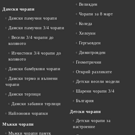
Великден
Дамски чорапи
Чорапи за 8 март
Дамски памучни чорапи
Коледа
Дамски памучни 3/4 чорапи
Хелоуин
Весели 3/4 чорапи до
Гергьовден
коляното
Димитровден
Изчистени 3/4 чорапи до
коляното
Геометрични
Дамски бамбукови чорапи
Открий разликите
Дамски термо и вълнени
Детски весели модели
чорапи
Шарени чорапи 3/4
Дамски терлици
България
Дамски забавни терлици
Детски чорапи
Найлонови чорапки
Детски чорапи за
Мъжки чорапи
настроение
Мъжки чорапи памук