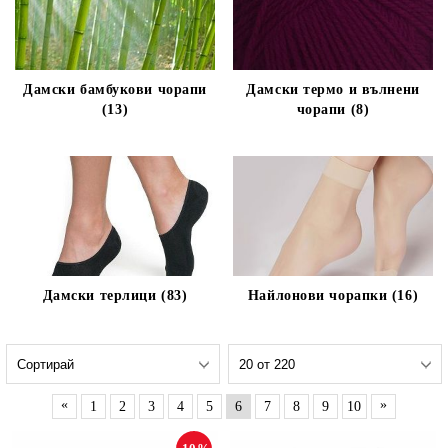
Дамски бамбукови чорапи
Дамски термо и вълнени
(13)
чорапи (8)
Дамски терлици (83)
Найлонови чорапки (16)
«
»
1
2
3
4
5
6
7
8
9
10