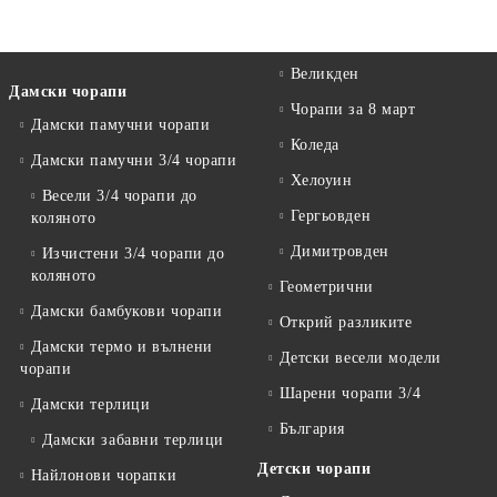
Великден
Дамски чорапи
Чорапи за 8 март
Дамски памучни чорапи
Коледа
Дамски памучни 3/4 чорапи
Хелоуин
Весели 3/4 чорапи до
Гергьовден
коляното
Димитровден
Изчистени 3/4 чорапи до
коляното
Геометрични
Дамски бамбукови чорапи
Открий разликите
Дамски термо и вълнени
Детски весели модели
чорапи
Шарени чорапи 3/4
Дамски терлици
България
Дамски забавни терлици
Детски чорапи
Найлонови чорапки