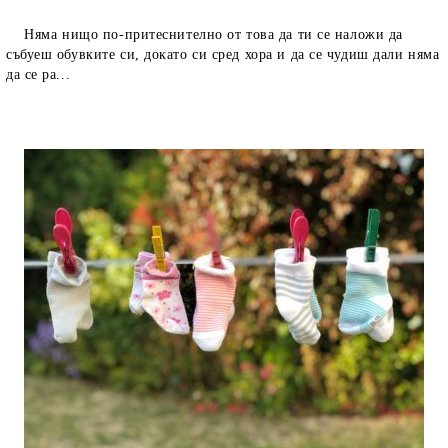
Няма нищо по-притеснително от това да ти се наложи да
събуеш обувките си, докато си сред хора и да се чудиш дали няма
да се ра...