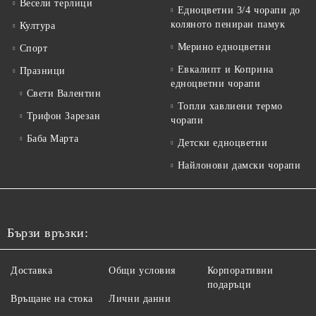
Весели терлици
Едноцветни 3/4 чорапи до
коляното пениран памук
Култура
Мерино едноцветни
Спорт
Евкалипт и Коприна
Празници
едноцветни чорапи
Свети Валентин
Топли хавлиени термо
Трифон Зарезан
чорапи
Баба Марта
Детски едноцветни
Найлонови дамски чорапи
Бързи връзки:
Доставка
Общи условия
Корпоративни
подаръци
Връщане на стока
Лични данни