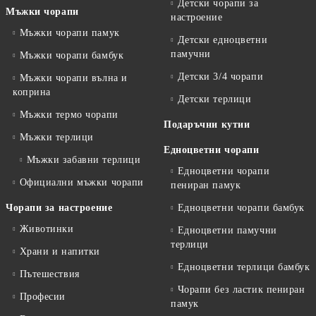
Детски чорапи за
Мъжки чорапи
настроение
Мъжки чорапи памук
Детски едноцветни
памучни
Мъжки чорапи бамбук
Детски 3/4 чорапи
Мъжки чорапи вълна и
коприна
Детски терлици
Мъжки термо чорапи
Подаръчни кутии
Мъжки терлици
Едноцветни чорапи
Мъжки забавни терлици
Едноцветни чорапи
Официални мъжки чорапи
пениран памук
Чорапи за настроение
Едноцветни чорапи бамбук
Животинки
Едноцветни памучни
терлици
Храни и напитки
Едноцветни терлици бамбук
Пътешествия
Чорапи без ластик пениран
Професии
памук