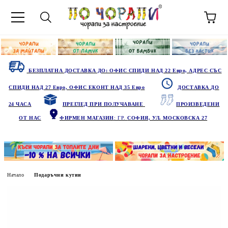
БЕЗПЛАТНА ДОСТАВКА ДО: ОФИС СПИДИ НАД 22 Евро, АДРЕС СЪС
СПИДИ НАД 27 Евро, ОФИС ЕКОНТ НАД 35 Евро
ДОСТАВКА ДО
24 ЧАСА
ПРЕГЛЕД ПРИ ПОЛУЧАВАНЕ
ПРОИЗВЕДЕНИ
ОТ НАС
ФИРМЕН МАГАЗИН
: ГР.
СОФИЯ, УЛ. МОСКОВСКА 27
Начало
Подаръчни кутии