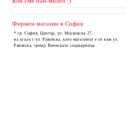
Кои сме най-много :)
ПОРЪЧАНИ
ПОРЪЧАНИ
Фирмен магазин в София
* гр. София, Център, ул. Московска 27,
на ъгъла с ул. Раковска, като магазинът е от към ул.
Раковска, срещу Виенската сладкарница