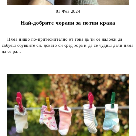
01 Фев 2024
Най-добрите чорапи за потни крака
Няма нищо по-притеснително от това да ти се наложи да
събуеш обувките си, докато си сред хора и да се чудиш дали няма
да се ра...