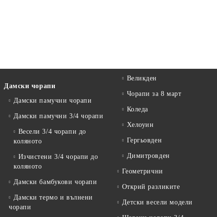
Великден
Дамски чорапи
Чорапи за 8 март
Дамски памучни чорапи
Коледа
Дамски памучни 3/4 чорапи
Хелоуин
Весели 3/4 чорапи до
Гергьовден
коляното
Димитровден
Изчистени 3/4 чорапи до
коляното
Геометрични
Дамски бамбукови чорапи
Открий разликите
Дамски термо и вълнени
Детски весели модели
чорапи