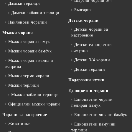
Шарени чорапи 3/4
Дамски терлици
България
Дамски забавни терлици
Детски чорапи
Найлонови чорапки
Детски чорапи за
Мъжки чорапи
настроение
Мъжки чорапи памук
Детски едноцветни
памучни
Мъжки чорапи бамбук
Детски 3/4 чорапи
Мъжки чорапи вълна и
коприна
Детски терлици
Мъжки термо чорапи
Подаръчни кутии
Мъжки терлици
Едноцветни чорапи
Мъжки забавни терлици
Едноцветни чорапи
Официални мъжки чорапи
пениран памук
Чорапи за настроение
Едноцветни чорапи бамбук
Животинки
Едноцветни памучни
терлици