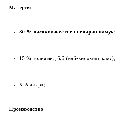
Материя
80 % висококачествен пениран памук
;
15 % полиамид 6,6 (най-високият клас);
5 % ликра;
Производство