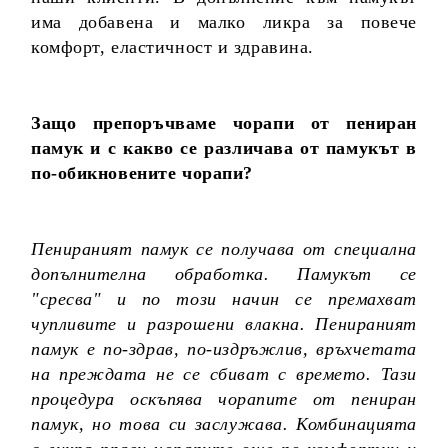
има добавена и малко ликра за повече
комфорт, еластичност и здравина.
Защо препоръчваме чорапи от пениран
памук и с какво се различава от памукът в
по-обикновените чорапи?
Пенираният памук се получава от специална
допълнителна обработка. Памукът се
"сресва" и по този начин се премахват
чупливите и разрошени влакна. Пенираният
памук е по-здрав, по-издръжлив, връхчетата
на преждата не се сбиват с времето. Тази
процедура оскъпява чорапите от пениран
памук, но това си заслужава. Комбинацията