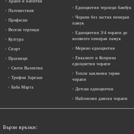
Храни и напитки
Едноцветни терлици бамбук
Пътешествия
Чорапи без ластик пениран
Професии
памук
Весели терлици
Едноцветни 3/4 чорапи до
коляното пениран памук
Култура
Мерино едноцветни
Спорт
Евкалипт и Коприна
Празници
едноцветни чорапи
Свети Валентин
Топли хавлиени термо
Трифон Зарезан
чорапи
Баба Марта
Детски едноцветни
Найлонови дамски чорапи
Бързи връзки: