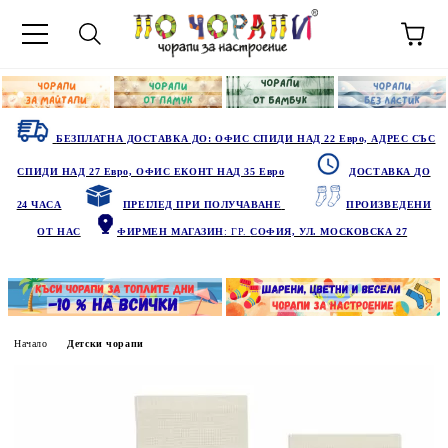
БЕЗПЛАТНА ДОСТАВКА ДО: ОФИС СПИДИ НАД 22 Евро, АДРЕС СЪС
СПИДИ НАД 27 Евро, ОФИС ЕКОНТ НАД 35 Евро
ДОСТАВКА ДО
24 ЧАСА
ПРЕГЛЕД ПРИ ПОЛУЧАВАНЕ
ПРОИЗВЕДЕНИ
ОТ НАС
ФИРМЕН МАГАЗИН
: ГР.
СОФИЯ, УЛ. МОСКОВСКА 27
Начало
Детски чорапи