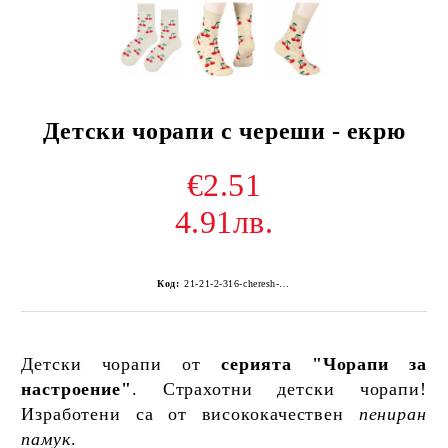
Детски чорапи с череши - екрю
€2.51
4.91лв.
Код:
21-21-2-316-cheresh-ekr-Z6Z-11
Детски чорапи от
серията "Чорапи за
настроение"
. Страхотни детски чорапи!
Изработени са от висококачествен
пениран
памук
.