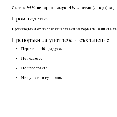
Състав:
96% пениран памук
;
4% еластан (ликра)
за д
Производство
Произведени от висококачествени материали, нашите т
Препоръки за употреба и съхранение
Перете на 40 градуса.
Не гладете.
Не избелвайте.
Не сушете в сушилня.