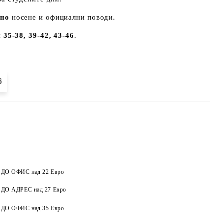
вно
носене и официални поводи.
и
35-38, 39-42, 43-46
.
6
а ДО ОФИС над 22 Евро
а ДО АДРЕС над 27 Евро
Добави в желани
а ДО ОФИС над 35 Евро