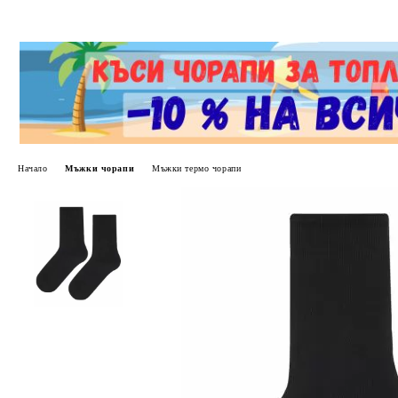
Начало
Мъжки чорапи
Мъжки термо чорапи