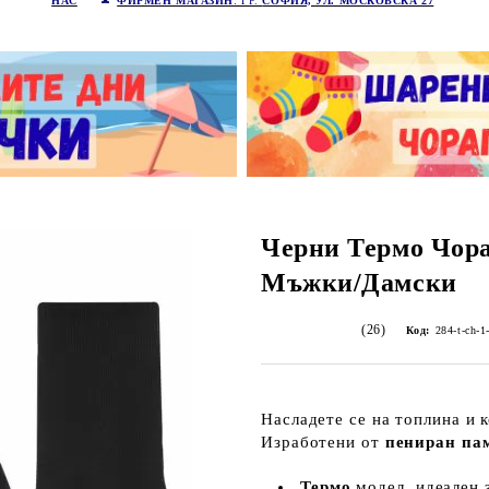
НАС
ФИРМЕН МАГАЗИН
: ГР.
СОФИЯ, УЛ. МОСКОВСКА 27
Черни Термо Чора
Мъжки/Дамски
(26)
Код:
284-t-ch-1
Насладете се на топлина и
Изработени от
пениран па
Термо
модел, идеален з