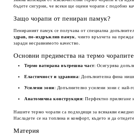
бъдете сигурни, че всеки ще оцени чорапи с подобно ка
Защо чорапи от пениран памук?
Пенираният памук
се получава от специална допълнител
здрав, по-издръжлив памук
, чиито връхчета на прежда
заради несравнимото качество.
Основни предимства на термо чорапите
Термо ватирана вътрешна част
: Осигурява допъл
Еластичност и здравина
: Допълнителна фина нишк
Усилени зони
: Допълнително усилени зони с най-г
Анатомична конструкция
: Перфектно прилягане 
Нашите термо чорапи са подходящи за всякакви ежедневн
Насладете се на топлина и комфорт, където и да отидете
Материя