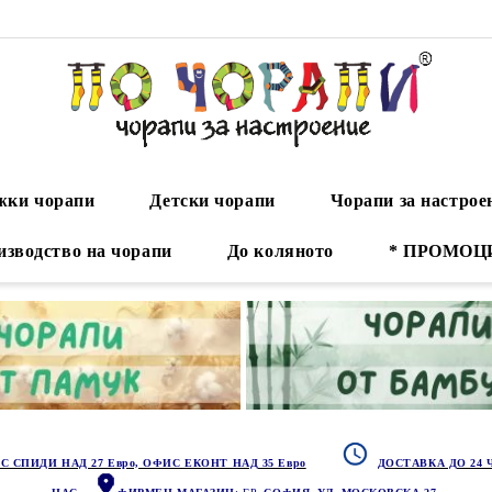
ки чорапи
Детски чорапи
Чорапи за настрое
изводство на чорапи
До коляното
* ПРОМОЦ
С СПИДИ НАД 27 Евро, ОФИС ЕКОНТ НАД 35 Евро
ДОСТАВКА ДО 24 