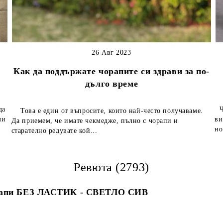
26 Авг 2023
Как да поддържате чорапите си здрави за по-
дълго време
да
Чо
Това е един от въпросите, които най-често получаваме.
ли
ви
Да приемем, че имате чекмедже, пълно с чорапи и
но
старателно редувате кой...
Ревюта (2793)
апи БЕЗ ЛАСТИК - СВЕТЛО СИВ