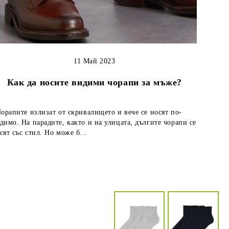
11 Май 2023
Как да носите видими чорапи за мъже?
рапите излизат от скривалището и вече се носят по-
димо. На парадите, както и на улицата, дългите чорапи се
сят със стил. Но може б...