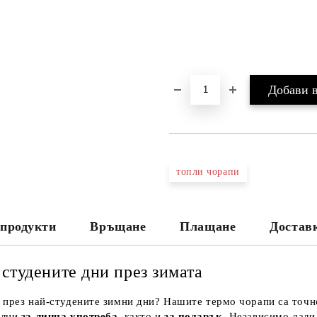
топли чорапи
продукти
Връщане
Плащане
Достав
студените дни през зимата
 през най-студените зимни дни? Нашите термо чорапи са точно 
ални
за лична употреба
, както и
за подарък
. Независимо дали