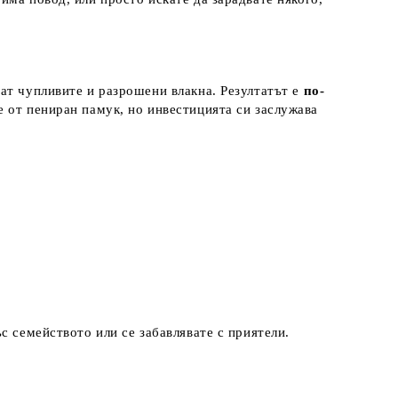
ват чупливите и разрошени влакна. Резултатът е
по-
е от пениран памук, но инвестицията си заслужава
с семейството или се забавлявате с приятели.