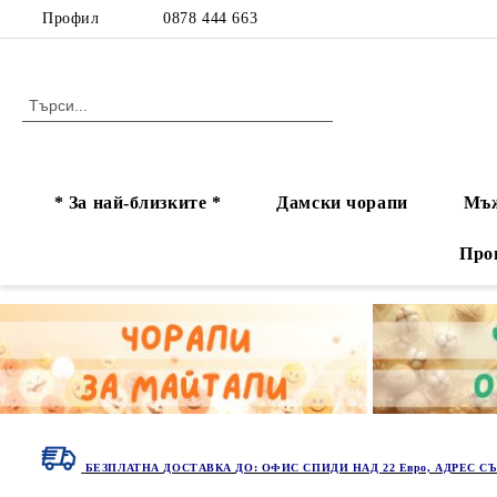
Профил
0878 444 663
* За най-близките *
Дамски чорапи
Мъж
Про
БЕЗПЛАТНА ДОСТАВКА ДО: ОФИС СПИДИ НАД 22 Евро, АДРЕС СЪ