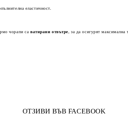
опълнителна еластичност.
ермо чорапи са
ватирани отвътре
, за да осигурят максимална 
ОТЗИВИ ВЪВ FACEBOOK