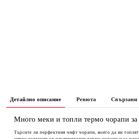
Детайлно описание
Ревюта
Свързани 
Много меки и топли термо чорапи за 
Търсите ли перфектния чифт чорапи, които да ви топлят
зимна колекция от изключителни термо чорапи и са иде