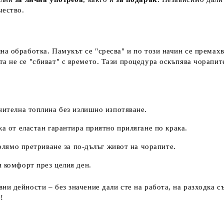
чество.
на обработка. Памукът се "сресва" и по този начин се премах
та не се "сбиват" с времето. Тази процедура оскъпява чорапит
нителна топлина без излишно изпотяване.
а от еластан гарантира приятно прилягане по крака.
олямо претриване за по-дълъг живот на чорапите.
и комфорт през целия ден.
и дейности – без значение дали сте на работа, на разходка съ
!