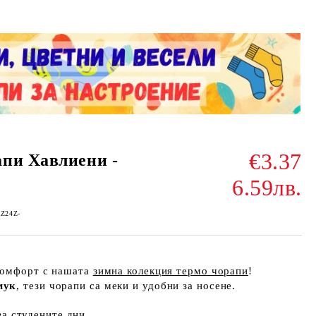
€3.37
пи Хавлиени -
6.59лв.
-Z24Z-
 комфорт с нашата
зимна колекция термо чорапи
!
мук
, тези чорапи са меки и удобни за носене.
а студените дни.