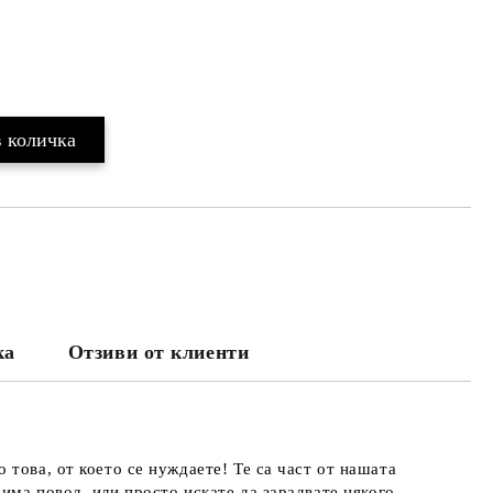
ка
Отзиви от клиенти
това, от което се нуждаете! Те са част от нашата
 има повод, или просто искате да зарадвате някого,