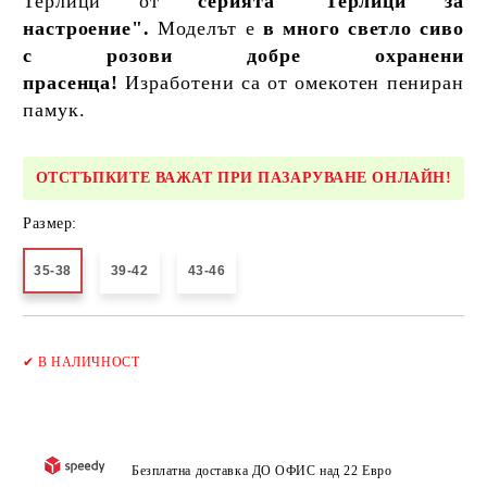
Терлици от
серията "Терлици за
настроение".
Моделът е
в много светло сиво
с розови добре охранени
прасенца!
Изработени са от омекотен пениран
памук.
ОТСТЪПКИТЕ ВАЖАТ ПРИ ПАЗАРУВАНЕ ОНЛАЙН!
Размер:
35-38
39-42
43-46
Добави в желани
✔
В НАЛИЧНОСТ
Безплатна доставка ДО ОФИС над 22 Евро