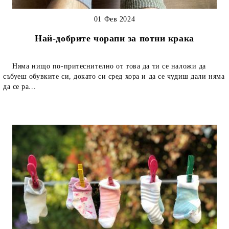
01 Фев 2024
Най-добрите чорапи за потни крака
Няма нищо по-притеснително от това да ти се наложи да
събуеш обувките си, докато си сред хора и да се чудиш дали няма
да се ра...