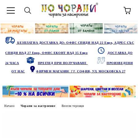
БЕЗПЛАТНА ДОСТАВКА ДО: ОФИС СПИДИ НАД 22 Евро, АДРЕС СЪС
СПИДИ НАД 27 Евро, ОФИС ЕКОНТ НАД 35 Евро
ДОСТАВКА ДО
24 ЧАСА
ПРЕГЛЕД ПРИ ПОЛУЧАВАНЕ
ПРОИЗВЕДЕНИ
ОТ НАС
ФИРМЕН МАГАЗИН
: ГР.
СОФИЯ, УЛ. МОСКОВСКА 27
Начало
Чорапи за настроение
Весели терлици