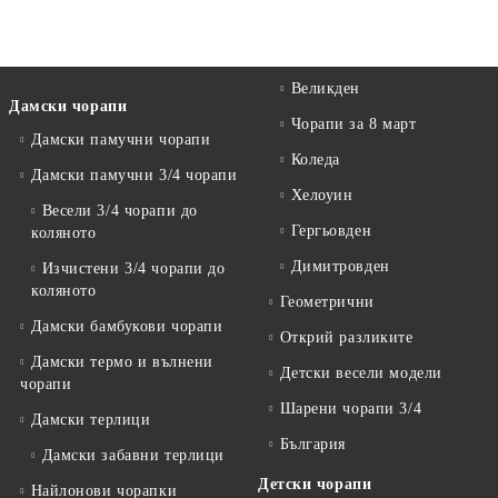
Великден
Дамски чорапи
Чорапи за 8 март
Дамски памучни чорапи
Коледа
Дамски памучни 3/4 чорапи
Хелоуин
Весели 3/4 чорапи до
Гергьовден
коляното
Димитровден
Изчистени 3/4 чорапи до
коляното
Геометрични
Дамски бамбукови чорапи
Открий разликите
Дамски термо и вълнени
Детски весели модели
чорапи
Шарени чорапи 3/4
Дамски терлици
България
Дамски забавни терлици
Детски чорапи
Найлонови чорапки