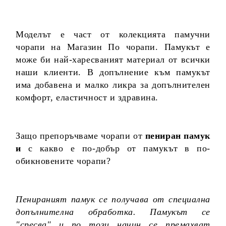
Моделът е част от колекцията памучни
чорапи на Магазин По чорапи. Памукът е
може би най-харесваният материал от всички
наши клиенти. В допълнение към памукът
има добавена и малко ликра за допълнителен
комфорт, еластичност и здравина.
Защо препоръчваме чорапи от
пениран памук
и
с какво е по-добър от памукът в по-
обикновените чорапи?
Пенираният памук се получава от специална
допълнителна обработка. Памукът се
"сресва" и по този начин се премахват