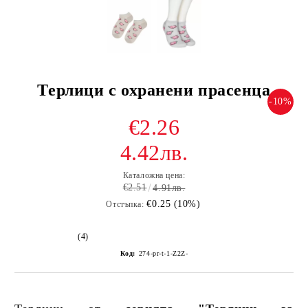
Терлици с охранени прасенца
-10%
€2.26
4.42лв.
Каталожна цена:
€2.51
4.91лв.
€0.25 (10%)
Отстъпка:
(4)
Код:
274-pr-t-1-Z2Z-