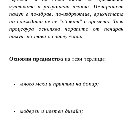
чупливите и разрошени влакна. Пенираният
памук е по-здрав, по-издръжлив, връхчетата
на преждата не се "сбиват" с времето. Тази
процедура оскъпява чорапите от пениран
памук, но това си заслужава.
Основни предимства
на тези терлици:
много меки и приятни на допир;
модерен и цветен дизайн;