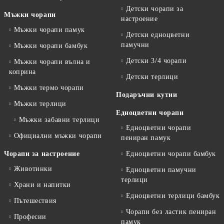
Детски чорапи за
Мъжки чорапи
настроение
Мъжки чорапи памук
Детски едноцветни
памучни
Мъжки чорапи бамбук
Детски 3/4 чорапи
Мъжки чорапи вълна и
коприна
Детски терлици
Мъжки термо чорапи
Подаръчни кутии
Мъжки терлици
Едноцветни чорапи
Мъжки забавни терлици
Едноцветни чорапи
Официални мъжки чорапи
пениран памук
Чорапи за настроение
Едноцветни чорапи бамбук
Животинки
Едноцветни памучни
терлици
Храни и напитки
Едноцветни терлици бамбук
Пътешествия
Чорапи без ластик пениран
Професии
памук