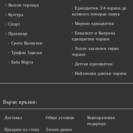
Весели терлици
Едноцветни 3/4 чорапи до
коляното пениран памук
Култура
Мерино едноцветни
Спорт
Евкалипт и Коприна
Празници
едноцветни чорапи
Свети Валентин
Топли хавлиени термо
Трифон Зарезан
чорапи
Баба Марта
Детски едноцветни
Найлонови дамски чорапи
Бързи връзки:
Доставка
Общи условия
Корпоративни
подаръци
Връщане на стока
Лични данни