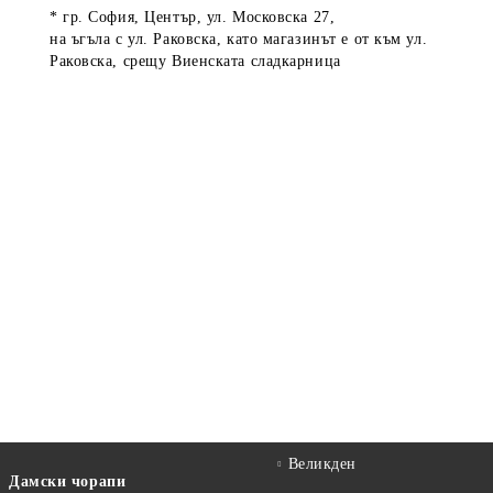
* гр. София, Център, ул. Московска 27,
на ъгъла с ул. Раковска, като магазинът е от към ул.
Раковска, срещу Виенската сладкарница
Великден
Дамски чорапи