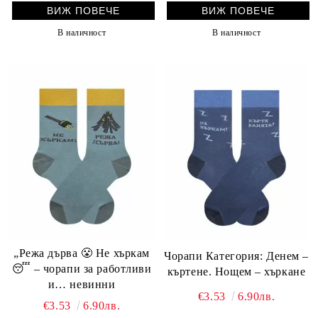
ВИЖ ПОВЕЧЕ
ВИЖ ПОВЕЧЕ
В наличност
В наличност
„Режа дърва 😤 Не хъркам
Чорапи Категория: Денем –
😴 – чорапи за работливи
къртене. Нощем – хъркане
и… невинни
€3.53
6.90лв.
€3.53
6.90лв.