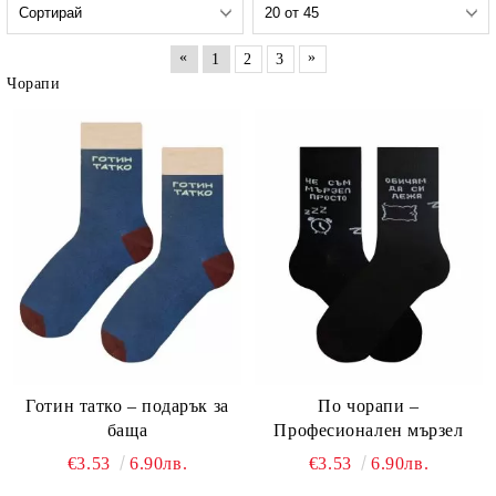
«
»
1
2
3
Чорапи
Готин татко – подарък за
По чорапи –
баща
Професионален мързел
€3.53
6.90лв.
€3.53
6.90лв.