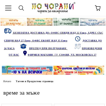
БЕЗПЛАТНА ДОСТАВКА ДО: ОФИС СПИДИ НАД 22 Евро, АДРЕС СЪС
СПИДИ НАД 27 Евро, ОФИС ЕКОНТ НАД 35 Евро
ДОСТАВКА ДО
24 ЧАСА
ПРЕГЛЕД ПРИ ПОЛУЧАВАНЕ
ПРОИЗВЕДЕНИ
ОТ НАС
ФИРМЕН МАГАЗИН
: ГР.
СОФИЯ, УЛ. МОСКОВСКА 27
Начало
Тагове в Продуктова страница
време за мъже