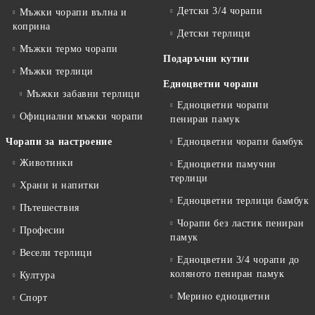
Детски 3/4 чорапи
Мъжки чорапи вълна и
коприна
Детски терлици
Мъжки термо чорапи
Подаръчни кутии
Мъжки терлици
Едноцветни чорапи
Мъжки забавни терлици
Едноцветни чорапи
Официални мъжки чорапи
пениран памук
Чорапи за настроение
Едноцветни чорапи бамбук
Животинки
Едноцветни памучни
терлици
Храни и напитки
Едноцветни терлици бамбук
Пътешествия
Чорапи без ластик пениран
Професии
памук
Весели терлици
Едноцветни 3/4 чорапи до
коляното пениран памук
Култура
Мерино едноцветни
Спорт