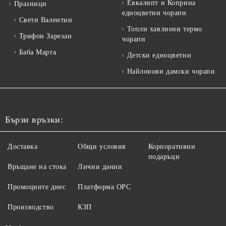
Евкалипт и Коприна
Празници
едноцветни чорапи
Свети Валентин
Топли хавлиени термо
Трифон Зарезан
чорапи
Баба Марта
Детски едноцветни
Найлонови дамски чорапи
Бързи връзки:
Доставка
Общи условия
Корпоративни
подаръци
Връщане на стока
Лични данни
Промоциите днес
Платформа ОРС
Производство
КЗП