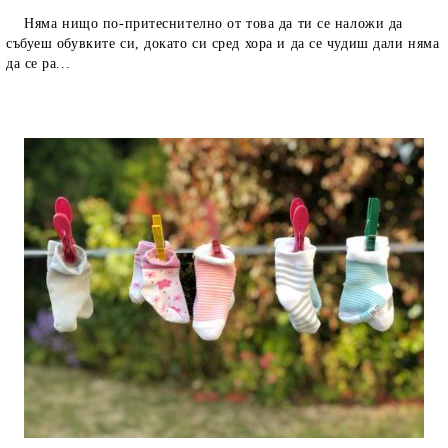
Няма нищо по-притеснително от това да ти се наложи да
събуеш обувките си, докато си сред хора и да се чудиш дали няма
да се ра...