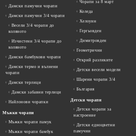
Чорапи за 8 март
Дамски памучни чорапи
Коледа
Дамски памучни 3/4 чорапи
Хелоуин
Весели 3/4 чорапи до
Гергьовден
коляното
Димитровден
Изчистени 3/4 чорапи до
коляното
Геометрични
Дамски бамбукови чорапи
Открий разликите
Дамски термо и вълнени
Детски весели модели
чорапи
Шарени чорапи 3/4
Дамски терлици
България
Дамски забавни терлици
Детски чорапи
Найлонови чорапки
Детски чорапи за
Мъжки чорапи
настроение
Мъжки чорапи памук
Детски едноцветни
памучни
Мъжки чорапи бамбук