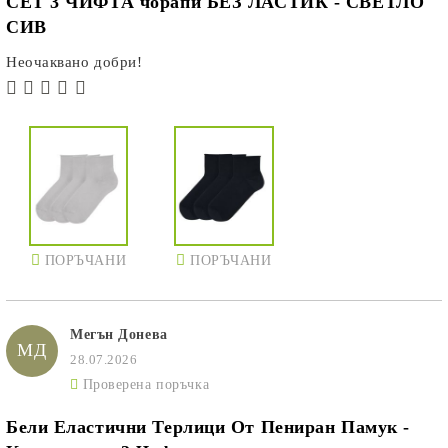
СЕТ 3 ЧИФТА чорапи БЕЗ ЛАСТИК - СВЕТЛО
СИВ
Неочаквано добри!
ПОРЪЧАНИ
ПОРЪЧАНИ
Мегън Донева
МД
28.07.2026
Проверена поръчка
Бели Еластични Терлици От Пениран Памук -