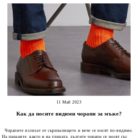
11 Май 2023
Как да носите видими чорапи за мъже?
Чорапите излизат от скривалището и вече се носят по-видимо.
На парадите, както и на улицата, дългите чорапи се носят със