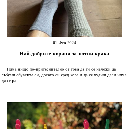
01 Фев 2024
Най-добрите чорапи за потни крака
Няма нищо по-притеснително от това да ти се наложи да
събуеш обувките си, докато си сред хора и да се чудиш дали няма
да се ра...