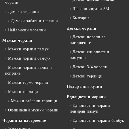
чорапи
Шарени чорапи 3/4
Дамски терлици
България
Дамски забавни терлици
Детски чорапи
Найлонови чорапки
Детски чорапи за
Мъжки чорапи
настроение
Мъжки чорапи памук
Детски едноцветни
памучни
Мъжки чорапи бамбук
Детски 3/4 чорапи
Мъжки чорапи вълна и
коприна
Детски терлици
Мъжки термо чорапи
Подаръчни кутии
Мъжки терлици
Едноцветни чорапи
Мъжки забавни терлици
Едноцветни чорапи
Официални мъжки чорапи
пениран памук
Чорапи за настроение
Едноцветни чорапи бамбук