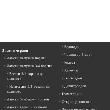
Великден
Дамски чорапи
Чорапи за 8 март
Дамски памучни чорапи
Коледа
Дамски памучни 3/4 чорапи
Хелоуин
Весели 3/4 чорапи до
Гергьовден
коляното
Димитровден
Изчистени 3/4 чорапи до
коляното
Геометрични
Дамски бамбукови чорапи
Открий разликите
Дамски термо и вълнени
Детски весели модели