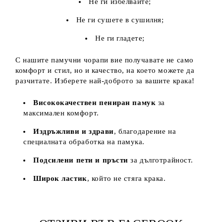
Не ги избелвайте;
Не ги сушете в сушилня;
Не ги гладете;
С нашите памучни чорапи вие получавате не само
комфорт и стил, но и качество, на което можете да
разчитате. Изберете най-доброто за вашите крака!
Висококачествен пениран памук
за
максимален комфорт.
Издръжливи и здрави
, благодарение на
специалната обработка на памука.
Подсилени пети и пръсти
за дълготрайност.
Широк ластик
, който не стяга крака.