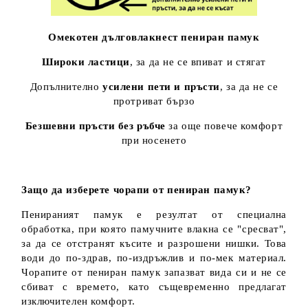
Омекотен дълговлакнест пениран памук
Широки ластици
, за да не се впиват и стягат
Допълнително
усилени пети и пръсти
, за да не се
протриват бързо
Безшевни пръсти без ръбче
за още повече комфорт
при носенето
Защо да изберете чорапи от пениран памук?
Пенираният памук е резултат от специална
обработка, при която памучните влакна се "сресват",
за да се отстранят късите и разрошени нишки. Това
води до по-здрав, по-издръжлив и по-мек материал.
Чорапите от пениран памук запазват вида си и не се
сбиват с времето, като същевременно предлагат
изключителен комфорт.