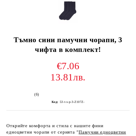
Тъмно сини памучни чорапи, 3
чифта в комплект!
€7.06
13.81лв.
(6)
Код:
53-t-s-p-3-Z107Z-
Открийте комфорта и стила с нашите фини
едноцветни чорапи от серията "
Памучни едноцветни