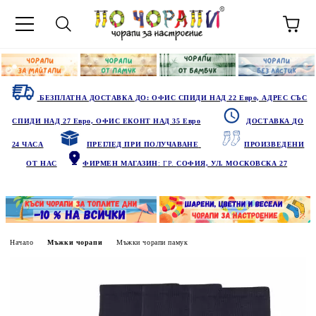
БЕЗПЛАТНА ДОСТАВКА ДО: ОФИС СПИДИ НАД 22 Евро, АДРЕС СЪС
СПИДИ НАД 27 Евро, ОФИС ЕКОНТ НАД 35 Евро
ДОСТАВКА ДО
24 ЧАСА
ПРЕГЛЕД ПРИ ПОЛУЧАВАНЕ
ПРОИЗВЕДЕНИ
ОТ НАС
ФИРМЕН МАГАЗИН
: ГР.
СОФИЯ, УЛ. МОСКОВСКА 27
Начало
Мъжки чорапи
Мъжки чорапи памук