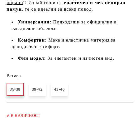
чорапи
"! Изработени от
еластичен и мек пениран
памук
, те са идеални за всеки повод.
Универсални:
Подходящи за официални и
ежедневни облекла.
Комфортни:
Мека и еластична материя за
целодневен комфорт.
Фин модел:
За елегантен и изчистен вид.
Размер:
35-38
39-42
43-46
Добави в желани
✔
В НАЛИЧНОСТ