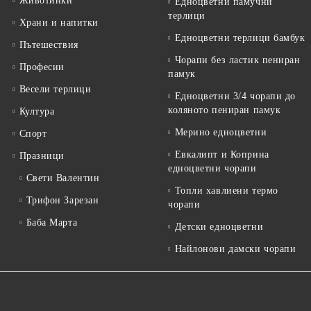
Животинки
Едноцветни памучни
терлици
Храни и напитки
Едноцветни терлици бамбук
Пътешествия
Чорапи без ластик пениран
Професии
памук
Весели терлици
Едноцветни 3/4 чорапи до
коляното пениран памук
Култура
Мерино едноцветни
Спорт
Евкалипт и Коприна
Празници
едноцветни чорапи
Свети Валентин
Топли хавлиени термо
Трифон Зарезан
чорапи
Баба Марта
Детски едноцветни
Найлонови дамски чорапи