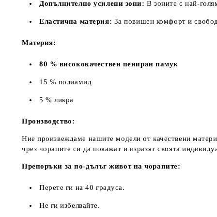
Допълнително усилени зони:
В зоните с най-голя
Еластична материя:
За повишен комфорт и свобод
Материя:
80 % висококачествен пениран памук
15 % полиамид
5 % ликра
Производство:
Ние произвеждаме нашите модели от качествени материа
чрез чорапите си да покажат и изразят своята индивиду
Препоръки за по-дълъг живот на чорапите:
Перете ги на 40 градуса.
Не ги избелвайте.