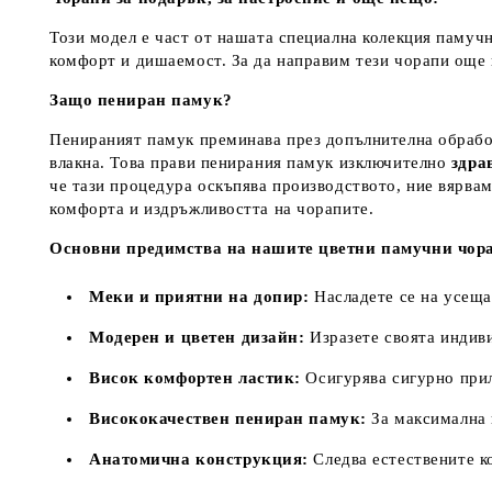
Този модел е част от нашата специална колекция памуч
комфорт и дишаемост. За да направим тези чорапи още п
Защо пениран памук?
Пенираният памук преминава през допълнителна обработ
влакна. Това прави пенирания памук изключително
здра
че тази процедура оскъпява производството, ние вярвам
комфорта и издръжливостта на чорапите.
Основни предимства на нашите цветни памучни чор
Меки и приятни на допир:
Насладете се на усеща
Модерен и цветен дизайн:
Изразете своята индиви
Висок комфортен ластик:
Осигурява сигурно приля
Висококачествен пениран памук:
За максимална 
Анатомична конструкция:
Следва естествените ко