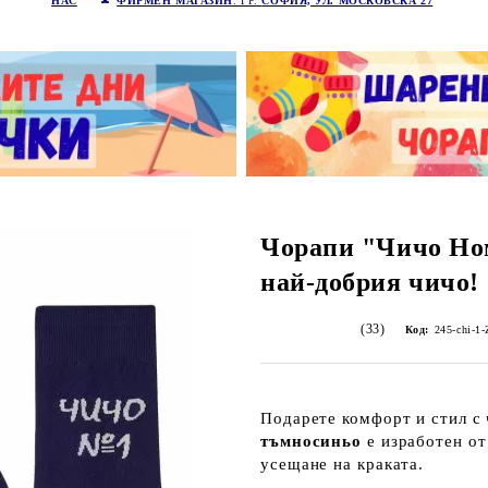
НАС
ФИРМЕН МАГАЗИН
: ГР.
СОФИЯ, УЛ. МОСКОВСКА 27
Чорапи "Чичо Ном
най-добрия чичо!
(33)
Код:
245-chi-1-
Подарете комфорт и стил с 
тъмносиньо
е изработен о
усещане на краката.