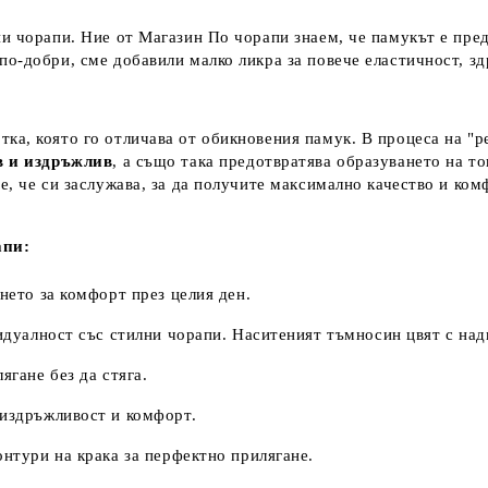
ни чорапи. Ние от Магазин По чорапи знаем, че памукът е пре
о-добри, сме добавили малко ликра за повече еластичност, зд
ка, която го отличава от обикновения памук. В процеса на "р
в и издръжлив
, а също така предотвратява образуването на т
е, че си заслужава, за да получите максимално качество и ко
апи:
нето за комфорт през целия ден.
дуалност със стилни чорапи. Наситеният тъмносин цвят с над
гане без да стяга.
издръжливост и комфорт.
нтури на крака за перфектно прилягане.