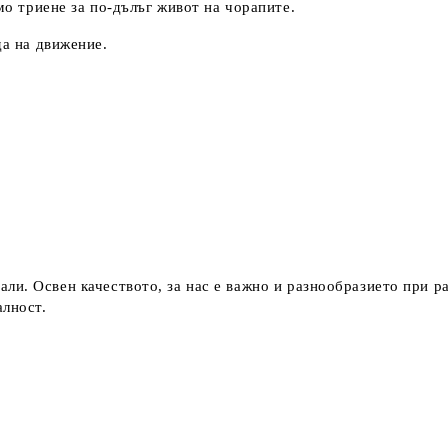
мо триене за по-дълъг живот на чорапите.
а на движение.
ли. Освен качеството, за нас е важно и разнообразието при р
алност.