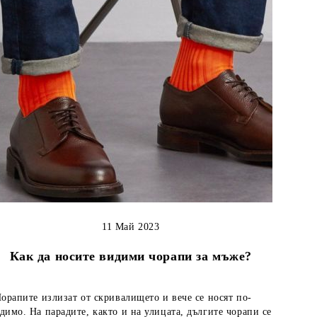
11 Май 2023
Как да носите видими чорапи за мъже?
рапите излизат от скривалището и вече се носят по-
димо. На парадите, както и на улицата, дългите чорапи се