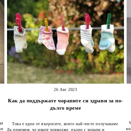
26 Авг 2023
Как да поддържате чорапите си здрави за по-
дълго време
да
Чо
Това е един от въпросите, които най-често получаваме.
ли
ви
Да приемем, че имате чекмедже, пълно с чорапи и