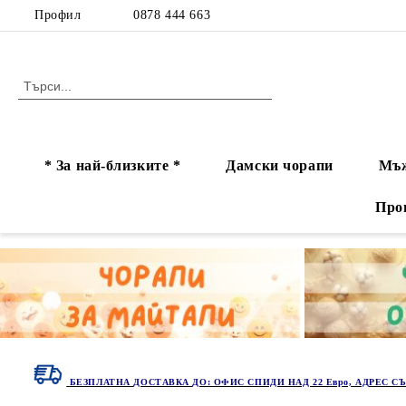
Профил
0878 444 663
* За най-близките *
Дамски чорапи
Мъж
Про
БЕЗПЛАТНА ДОСТАВКА ДО: ОФИС СПИДИ НАД 22 Евро, АДРЕС СЪ