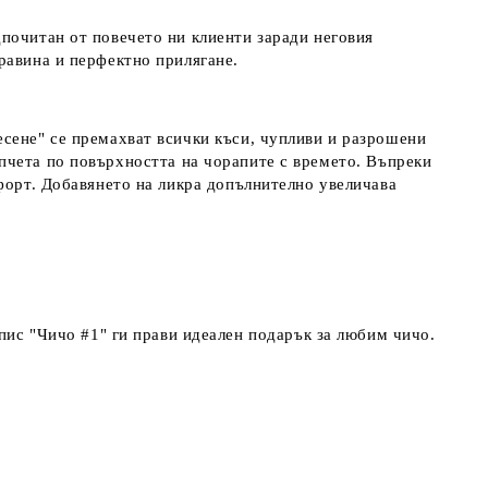
дпочитан от повечето ни клиенти заради неговия
равина и перфектно прилягане.
есене" се премахват всички къси, чупливи и разрошени
опчета по повърхността на чорапите с времето. Въпреки
мфорт. Добавянето на ликра допълнително увеличава
пис "Чичо #1" ги прави идеален подарък за любим чичо.