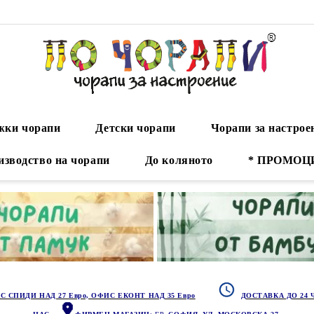
ки чорапи
Детски чорапи
Чорапи за настрое
изводство на чорапи
До коляното
* ПРОМОЦ
С СПИДИ НАД 27 Евро, ОФИС ЕКОНТ НАД 35 Евро
ДОСТАВКА ДО 24 