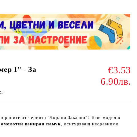
€3.53
ер 1" - За
6.90лв.
Z1-
чорапите от серията "Чорапи Закачки"! Този модел в
т
омекотен пениран памук
, осигуряващ несравнимо