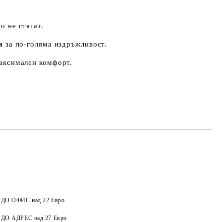
то не стягат.
и
за по-голяма издръжливост.
аксимален комфорт.
а ДО ОФИС над 22 Евро
а ДО АДРЕС над 27 Евро
Добави в желани