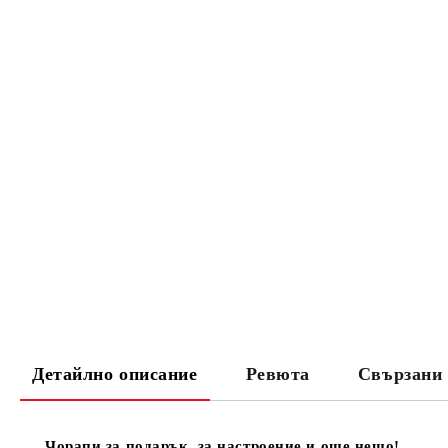
Детайлно описание
Ревюта
Свързани 
Чорапи за подарък, за настроение и още нещо!