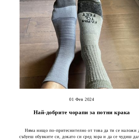
01 Фев 2024
Най-добрите чорапи за потни крака
Няма нищо по-притеснително от това да ти се наложи 
събуеш обувките си, докато си сред хора и да се чудиш да