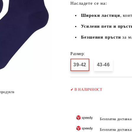
Насладете се на:
Широки ластици
, кои
Усилени пети и пръст
Безшевни пръсти
за м
Размер:
39-42
43-46
✔
В НАЛИЧНОСТ
продукта
Безплатна доставк
Безплатна доставк