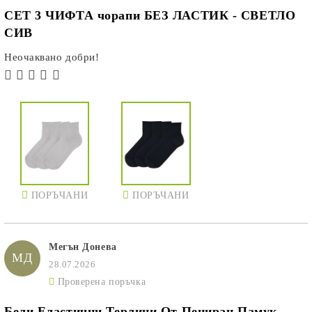
СЕТ 3 ЧИФТА чорапи БЕЗ ЛАСТИК - СВЕТЛО
СИВ
Неочаквано добри!
ПОРЪЧАНИ
ПОРЪЧАНИ
Мегън Донева
МД
28.07.2026
Проверена поръчка
Бели Еластични Терлици От Пениран Памук -