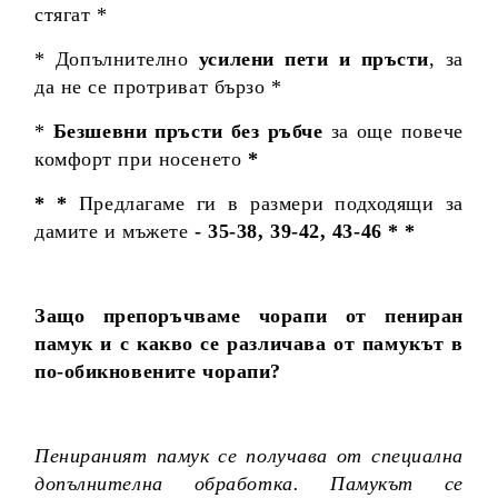
стягат *
* Допълнително
усилени пети и пръсти
, за
да не се протриват бързо *
*
Безшевни пръсти без ръбче
за още повече
комфорт при носенето
*
* *
Предлагаме ги в размери подходящи за
дамите и мъжете
- 35-38, 39-42, 43-46 * *
Защо препоръчваме чорапи от пениран
памук и с какво се различава от памукът в
по-обикновените чорапи?
Пенираният памук се получава от специална
допълнителна обработка. Памукът се