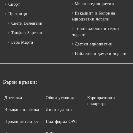
Мерино едноцветни
Спорт
Евкалипт и Коприна
Празници
едноцветни чорапи
Свети Валентин
Топли хавлиени термо
Трифон Зарезан
чорапи
Баба Марта
Детски едноцветни
Найлонови дамски чорапи
Бързи връзки:
Доставка
Общи условия
Корпоративни
подаръци
Връщане на стока
Лични данни
Промоциите днес
Платформа ОРС