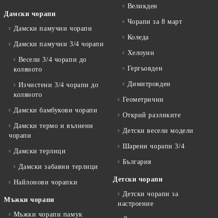
Великден
Дамски чорапи
Чорапи за 8 март
Дамски памучни чорапи
Коледа
Дамски памучни 3/4 чорапи
Хелоуин
Весели 3/4 чорапи до
Гергьовден
коляното
Димитровден
Изчистени 3/4 чорапи до
коляното
Геометрични
Дамски бамбукови чорапи
Открий разликите
Дамски термо и вълнени
Детски весели модели
чорапи
Шарени чорапи 3/4
Дамски терлици
България
Дамски забавни терлици
Детски чорапи
Найлонови чорапки
Детски чорапи за
Мъжки чорапи
настроение
Мъжки чорапи памук