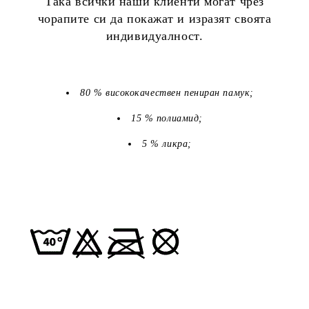
Така всички наши клиенти могат чрез
чорапите си да покажат и изразят своята
индивидуалност.
80 % висококачествен пениран памук;
15 % полиамид;
5 % ликра;