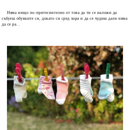
Няма нищо по-притеснително от това да ти се наложи да
събуеш обувките си, докато си сред хора и да се чудиш дали няма
да се ра...