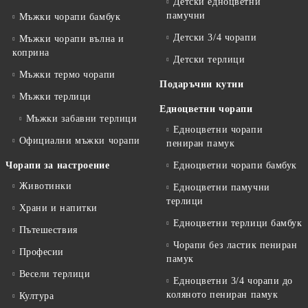
Детски едноцветни
памучни
Мъжки чорапи бамбук
Детски 3/4 чорапи
Мъжки чорапи вълна и
коприна
Детски терлици
Мъжки термо чорапи
Подаръчни кутии
Мъжки терлици
Едноцветни чорапи
Мъжки забавни терлици
Едноцветни чорапи
Официални мъжки чорапи
пениран памук
Чорапи за настроение
Едноцветни чорапи бамбук
Животинки
Едноцветни памучни
терлици
Храни и напитки
Едноцветни терлици бамбук
Пътешествия
Чорапи без ластик пениран
Професии
памук
Весели терлици
Едноцветни 3/4 чорапи до
коляното пениран памук
Култура