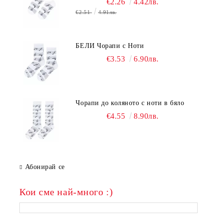
€2.26
4.42лв.
€2.51
4.91лв.
БЕЛИ Чорапи с Ноти
€3.53
6.90лв.
Чорапи до коляното с ноти в бяло
€4.55
8.90лв.
Абонирай се
Кои сме най-много :)