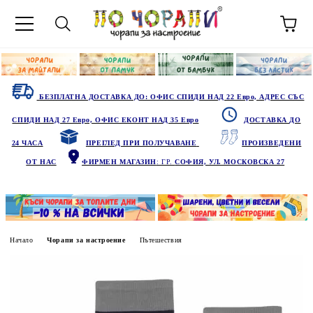
БЕЗПЛАТНА ДОСТАВКА ДО: ОФИС СПИДИ НАД 22 Евро, АДРЕС СЪС
СПИДИ НАД 27 Евро, ОФИС ЕКОНТ НАД 35 Евро
ДОСТАВКА ДО
24 ЧАСА
ПРЕГЛЕД ПРИ ПОЛУЧАВАНЕ
ПРОИЗВЕДЕНИ
ОТ НАС
ФИРМЕН МАГАЗИН
: ГР.
СОФИЯ, УЛ. МОСКОВСКА 27
Начало
Чорапи за настроение
Пътешествия