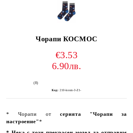
Чорапи КОСМОС
€3.53
6.90лв.
(8)
Код:
210-kosm-3-Z1-
* Чорапи от
серията "Чорапи за
настроение"
*
* Нека с този прекрасен модел да отправим