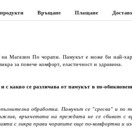
продукти
Връщане
Плащане
Достав
 на Магазин По чорапи. Памукът е може би най-ха
икра за повече комфорт, еластичност и здравина.
и с какво се различава от памукът в по-обикновен
опълнителна обработка. Памукът се "сресва" и по т
дръжлив, връхчетата на преждата не се сбиват с в
цията с ликра прави чорапите още по-комфортни и и