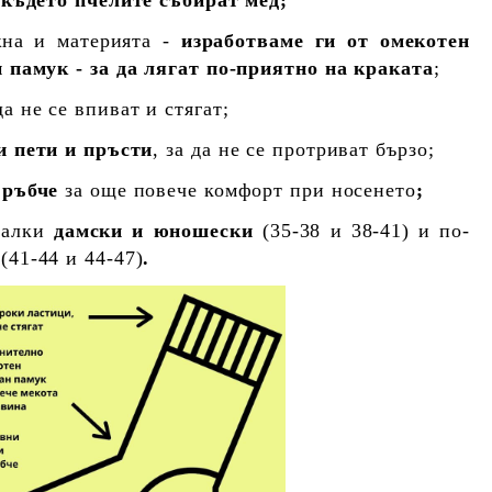
жна и материята -
изработваме ги от омекотен
 памук - за да лягат по-приятно на краката
;
 да не се впиват и стягат;
и пети и пръсти
, за да не се протриват бързо;
 ръбче
за още повече комфорт при носенето
;
малки
дамски и юношески
(35-38 и 38-41)
и по-
и
(41-44 и 44-47)
.