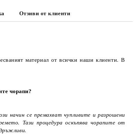
ка
Отзиви от клиенти
ресваният материал от всички наши клиенти. В
ите чорапи?
ози начин се премахват чупливите и разрошени
ремето. Тази процедура оскъпява чорапите от
здръжливи.