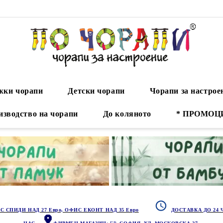
ки чорапи
Детски чорапи
Чорапи за настрое
изводство на чорапи
До коляното
* ПРОМОЦ
С СПИДИ НАД 27 Евро, ОФИС ЕКОНТ НАД 35 Евро
ДОСТАВКА ДО 24 