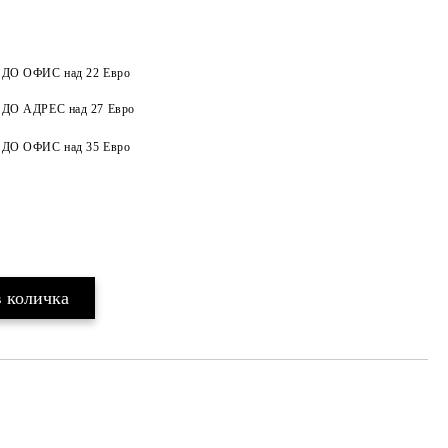
а ДО ОФИС над 22 Евро
а ДО АДРЕС над 27 Евро
Добави в желани
а ДО ОФИС над 35 Евро