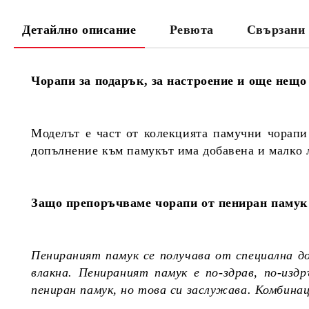
Детайлно описание
Ревюта
Свързани 
Чорапи за подарък, за настроение и още нещо
Моделът е част от колекцията памучни чорапи
допълнение към памукът има добавена и малко л
Защо препоръчваме чорапи от пениран памук 
Пенираният памук се получава от специална д
влакна. Пенираният памук е по-здрав, по-из
пениран памук, но това си заслужава. Комбина