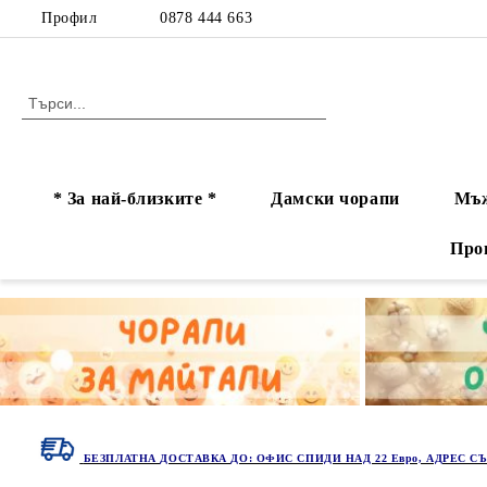
Профил
0878 444 663
* За най-близките *
Дамски чорапи
Мъж
Про
БЕЗПЛАТНА ДОСТАВКА ДО: ОФИС СПИДИ НАД 22 Евро, АДРЕС СЪ