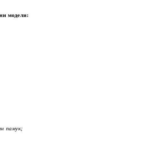
ни модели:
н памук;