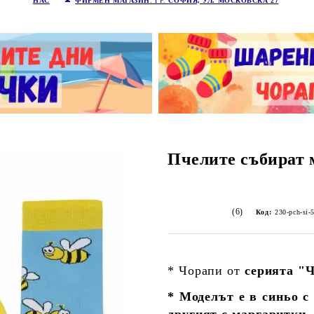
НАС
ФИРМЕН МАГАЗИН
: ГР.
СОФИЯ, УЛ. МОСКОВСКА 27
Пчелите събират 
(6)
Код:
230-pch-si-
* Чорапи от
серията "Ч
* Моделът е в синьо с
другият с маргаритки,