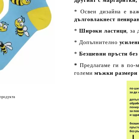
* Освен дизайна е ва
дълговлакнест пениран
*
Широки ластици
, за
* Допълнително
усилен
*
Безшевни пръсти без
*
Предлагаме ги в по-
големи
мъжки размер
продукта