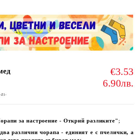
€3.53
мед
6.90лв.
5-Z1-
орапи за настроение - Открий разликите"
;
 два различни чорапа - единият е с пчелички, а
 където пчелите събират мед;