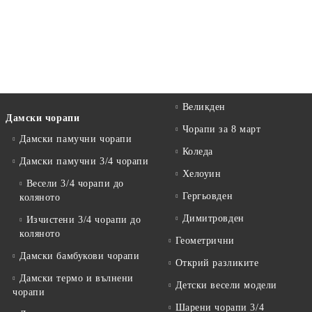
Великден
Дамски чорапи
Чорапи за 8 март
Дамски памучни чорапи
Коледа
Дамски памучни 3/4 чорапи
Хелоуин
Весели 3/4 чорапи до
Гергьовден
коляното
Димитровден
Изчистени 3/4 чорапи до
коляното
Геометрични
Дамски бамбукови чорапи
Открий разликите
Дамски термо и вълнени
Детски весели модели
чорапи
Шарени чорапи 3/4