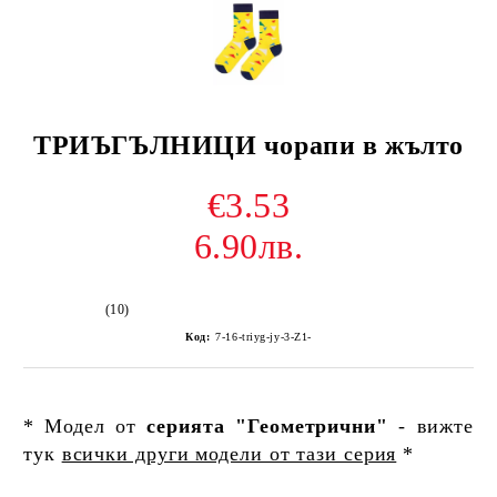
ТРИЪГЪЛНИЦИ чорапи в жълто
€3.53
6.90лв.
(10)
Код:
7-16-triyg-jy-3-Z1-
* Модел от
серията "Геометрични"
- вижте
тук
всички други модели от тази серия
*