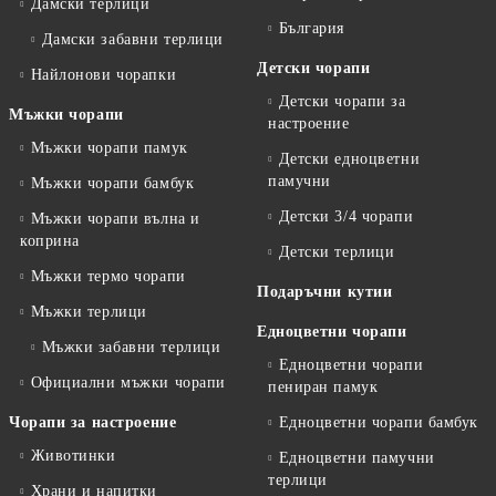
Дамски терлици
България
Дамски забавни терлици
Детски чорапи
Найлонови чорапки
Детски чорапи за
Мъжки чорапи
настроение
Мъжки чорапи памук
Детски едноцветни
памучни
Мъжки чорапи бамбук
Детски 3/4 чорапи
Мъжки чорапи вълна и
коприна
Детски терлици
Мъжки термо чорапи
Подаръчни кутии
Мъжки терлици
Едноцветни чорапи
Мъжки забавни терлици
Едноцветни чорапи
Официални мъжки чорапи
пениран памук
Чорапи за настроение
Едноцветни чорапи бамбук
Животинки
Едноцветни памучни
терлици
Храни и напитки