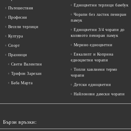
Едноцветни терлици бамбук
Пътешествия
Чорапи без ластик пениран
Професии
памук
Весели терлици
Едноцветни 3/4 чорапи до
коляното пениран памук
Култура
Мерино едноцветни
Спорт
Евкалипт и Коприна
Празници
едноцветни чорапи
Свети Валентин
Топли хавлиени термо
Трифон Зарезан
чорапи
Баба Марта
Детски едноцветни
Найлонови дамски чорапи
Бързи връзки: