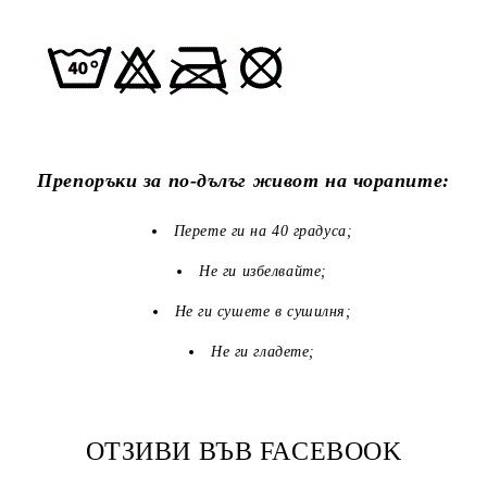
Препоръки за по-дълъг живот на чорапите:
Перете ги на 40 градуса;
Не ги избелвайте;
Не ги сушете в сушилня;
Не ги гладете;
ОТЗИВИ ВЪВ FACEBOOK