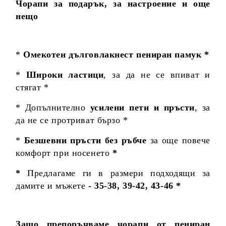
Чорапи за подарък, за настроение и още
нещо
*
Омекотен дълговлакнест пениран памук *
*
Широки ластици
, за да не се впиват и
стягат *
* Допълнително
усилени пети и пръсти
, за
да не се протриват бързо *
*
Безшевни пръсти без ръбче
за още повече
комфорт при носенето
*
*
Предлагаме ги в размери подходящи за
дамите и мъжете
- 35-38, 39-42, 43-46 *
Защо препоръчваме чорапи от пениран