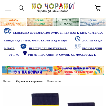
БЕЗПЛАТНА ДОСТАВКА ДО: ОФИС СПИДИ НАД 22 Евро, АДРЕС СЪС
СПИДИ НАД 27 Евро, ОФИС ЕКОНТ НАД 35 Евро
ДОСТАВКА ДО
24 ЧАСА
ПРЕГЛЕД ПРИ ПОЛУЧАВАНЕ
ПРОИЗВЕДЕНИ
ОТ НАС
ФИРМЕН МАГАЗИН
: ГР.
СОФИЯ, УЛ. МОСКОВСКА 27
Начало
Чорапи за настроение
Геометрични