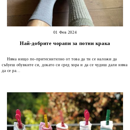
01 Фев 2024
Най-добрите чорапи за потни крака
Няма нищо по-притеснително от това да ти се наложи да
събуеш обувките си, докато си сред хора и да се чудиш дали няма
да се ра...