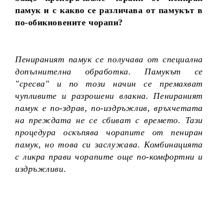
памук и с какво се различава от памукът в
по-обикновените чорапи?
Пенираният памук се получава от специална
допълнителна обработка. Памукът се
"сресва" и по този начин се премахват
чупливите и разрошени влакна. Пенираният
памук е по-здрав, по-издръжлив, връхчетата
на преждата не се сбиват с времето. Тази
процедура оскъпява чорапите от пениран
памук, но това си заслужава. Комбинацията
с ликра прави чорапите още по-комфортни и
издръжливи.