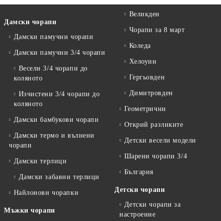
Великден
Дамски чорапи
Чорапи за 8 март
Дамски памучни чорапи
Коледа
Дамски памучни 3/4 чорапи
Хелоуин
Весели 3/4 чорапи до
Гергьовден
коляното
Димитровден
Изчистени 3/4 чорапи до
коляното
Геометрични
Дамски бамбукови чорапи
Открий разликите
Дамски термо и вълнени
Детски весели модели
чорапи
Шарени чорапи 3/4
Дамски терлици
България
Дамски забавни терлици
Детски чорапи
Найлонови чорапки
Детски чорапи за
Мъжки чорапи
настроение