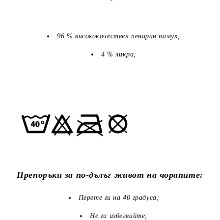
96 % висококачествен пениран памук;
4 % ликра;
Препоръки за по-дълъг живот на чорапите:
Перете ги на 40 градуса;
Не ги избелвайте;