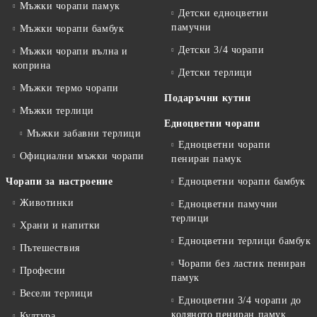
Мъжки чорапи памук
Детски едноцветни
памучни
Мъжки чорапи бамбук
Детски 3/4 чорапи
Мъжки чорапи вълна и
коприна
Детски терлици
Мъжки термо чорапи
Подаръчни кутии
Мъжки терлици
Едноцветни чорапи
Мъжки забавни терлици
Едноцветни чорапи
Официални мъжки чорапи
пениран памук
Чорапи за настроение
Едноцветни чорапи бамбук
Животинки
Едноцветни памучни
терлици
Храни и напитки
Едноцветни терлици бамбук
Пътешествия
Чорапи без ластик пениран
Професии
памук
Весели терлици
Едноцветни 3/4 чорапи до
коляното пениран памук
Култура