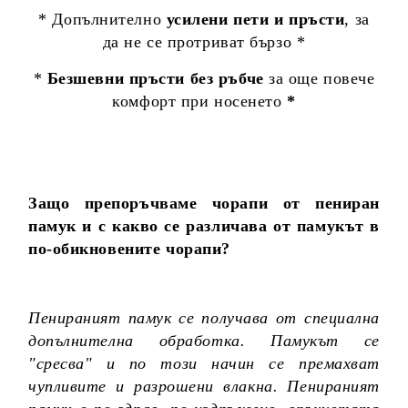
* Допълнително
усилени пети и пръсти
, за
да не се протриват бързо *
*
Безшевни пръсти без ръбче
за още повече
комфорт при носенето
*
Защо препоръчваме чорапи от пениран
памук и с какво се различава от памукът в
по-обикновените чорапи?
Пенираният памук се получава от специална
допълнителна обработка. Памукът се
"сресва" и по този начин се премахват
чупливите и разрошени влакна. Пенираният