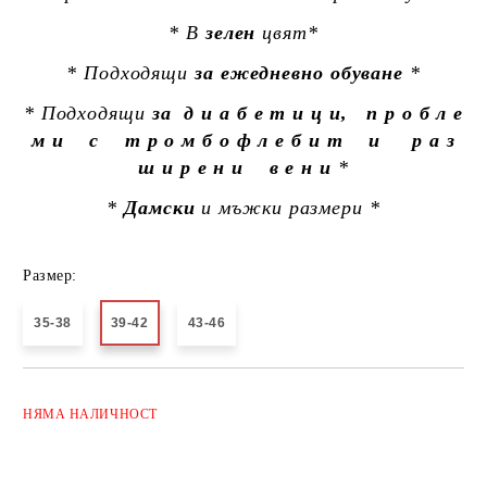
* В
зелен
цвят*
* Подходящи
за ежедневно обуване
*
* Подходящи
за д и а б е т и ц и, п р о б л е
м и с т р о м б о ф л е б и т и р а з
ш и р е н и в е н и
*
*
Дамски
и мъжки размери *
Размер:
35-38
39-42
43-46
Добави в желани
НЯМА
НАЛИЧНОСТ