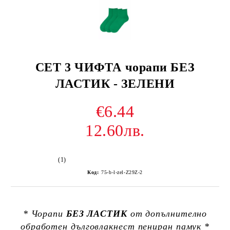
СЕТ 3 ЧИФТА чорапи БЕЗ
ЛАСТИК - ЗЕЛЕНИ
€6.44
12.60лв.
(1)
Код:
75-b-l-zel-Z29Z-2
* Чорапи
БЕЗ ЛАСТИК
от допълнително
обработен дълговлакнест пениран памук *