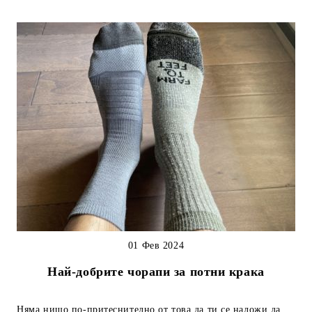
01 Фев 2024
Най-добрите чорапи за потни крака
Няма нищо по-притеснително от това да ти се наложи да