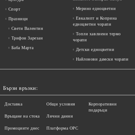
Мерино едноцветни
Спорт
Евкалипт и Коприна
Празници
едноцветни чорапи
Свети Валентин
Топли хавлиени термо
Трифон Зарезан
чорапи
Баба Марта
Детски едноцветни
Найлонови дамски чорапи
Бързи връзки:
Доставка
Общи условия
Корпоративни
подаръци
Връщане на стока
Лични данни
Промоциите днес
Платформа ОРС