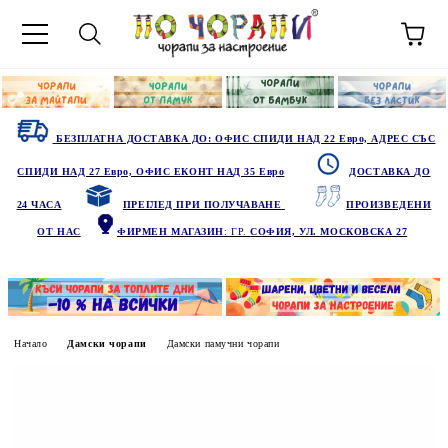
БЕЗПЛАТНА ДОСТАВКА ДО: ОФИС СПИДИ НАД 22 Евро, АДРЕС СЪС
СПИДИ НАД 27 Евро, ОФИС ЕКОНТ НАД 35 Евро
ДОСТАВКА ДО
24 ЧАСА
ПРЕГЛЕД ПРИ ПОЛУЧАВАНЕ
ПРОИЗВЕДЕНИ
ОТ НАС
ФИРМЕН МАГАЗИН
: ГР.
СОФИЯ, УЛ. МОСКОВСКА 27
Начало
Дамски чорапи
Дамски памучни чорапи