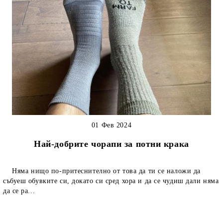
01 Фев 2024
Най-добрите чорапи за потни крака
Няма нищо по-притеснително от това да ти се наложи да
събуеш обувките си, докато си сред хора и да се чудиш дали няма
да се ра...