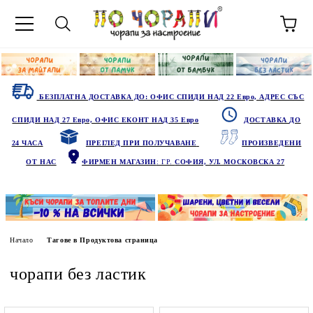
БЕЗПЛАТНА ДОСТАВКА ДО: ОФИС СПИДИ НАД 22 Евро, АДРЕС СЪС
СПИДИ НАД 27 Евро, ОФИС ЕКОНТ НАД 35 Евро
ДОСТАВКА ДО
24 ЧАСА
ПРЕГЛЕД ПРИ ПОЛУЧАВАНЕ
ПРОИЗВЕДЕНИ
ОТ НАС
ФИРМЕН МАГАЗИН
: ГР.
СОФИЯ, УЛ. МОСКОВСКА 27
Начало
Тагове в Продуктова страница
чорапи без ластик