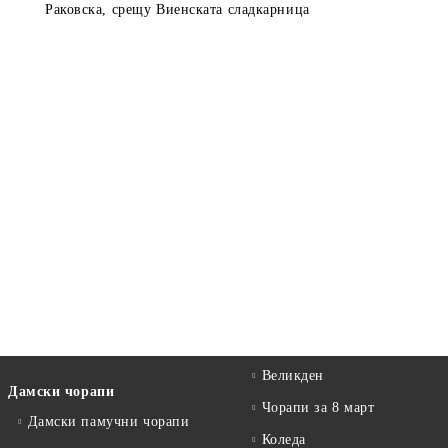
Раковска, срещу Виенската сладкарница
Великден
Дамски чорапи
Чорапи за 8 март
Дамски памучни чорапи
Коледа