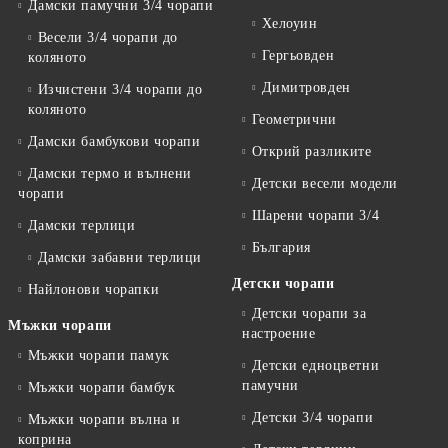
Дамски памучни 3/4 чорапи
Хелоуин
Весели 3/4 чорапи до
Гергьовден
коляното
Димитровден
Изчистени 3/4 чорапи до
коляното
Геометрични
Дамски бамбукови чорапи
Открий разликите
Дамски термо и вълнени
Детски весели модели
чорапи
Шарени чорапи 3/4
Дамски терлици
България
Дамски забавни терлици
Детски чорапи
Найлонови чорапки
Детски чорапи за
Мъжки чорапи
настроение
Мъжки чорапи памук
Детски едноцветни
памучни
Мъжки чорапи бамбук
Детски 3/4 чорапи
Мъжки чорапи вълна и
коприна