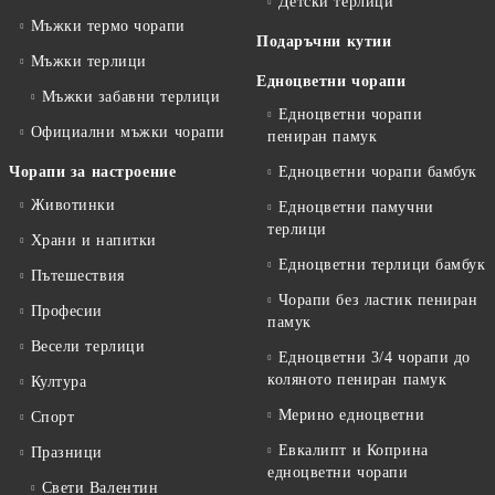
Детски терлици
Мъжки термо чорапи
Подаръчни кутии
Мъжки терлици
Едноцветни чорапи
Мъжки забавни терлици
Едноцветни чорапи
Официални мъжки чорапи
пениран памук
Чорапи за настроение
Едноцветни чорапи бамбук
Животинки
Едноцветни памучни
терлици
Храни и напитки
Едноцветни терлици бамбук
Пътешествия
Чорапи без ластик пениран
Професии
памук
Весели терлици
Едноцветни 3/4 чорапи до
коляното пениран памук
Култура
Мерино едноцветни
Спорт
Евкалипт и Коприна
Празници
едноцветни чорапи
Свети Валентин