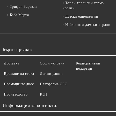
Топли хавлиени термо
Трифон Зарезан
чорапи
Баба Марта
Детски едноцветни
Найлонови дамски чорапи
Бързи връзки:
Доставка
Общи условия
Корпоративни
подаръци
Връщане на стока
Лични данни
Промоциите днес
Платформа ОРС
Производство
КЗП
Информация за контакти: