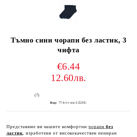
Тъмно сини чорапи без ластик, 3
чифта
€6.44
12.60лв.
(7)
Код:
77-b-l-t-sin-2-Z29Z-
Представяме ви нашите комфортни
чорапи
без
ластик
, изработени от висококачествен пениран