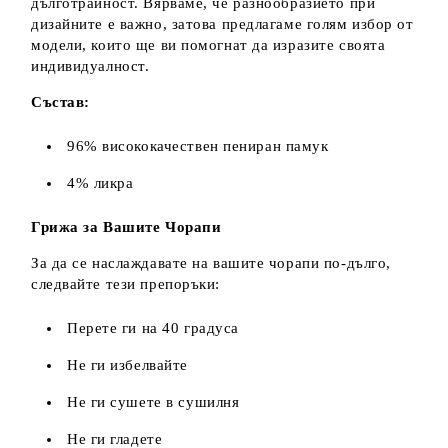
дълготрайност. Вярваме, че разнообразието при
дизайните е важно, затова предлагаме голям избор от
модели, които ще ви помогнат да изразите своята
индивидуалност.
Състав:
96% висококачествен пениран памук
4% ликра
Грижа за Вашите Чорапи
За да се наслаждавате на вашите чорапи по-дълго,
следвайте тези препоръки:
Перете ги на 40 градуса
Не ги избелвайте
Не ги сушете в сушилня
Не ги гладете