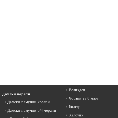
Великден
Дамски чорапи
Чорапи за 8 март
Дамски памучни чорапи
Коледа
Дамски памучни 3/4 чорапи
Хелоуин