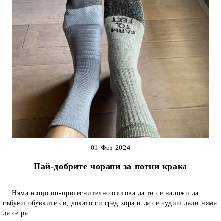
01 Фев 2024
Най-добрите чорапи за потни крака
Няма нищо по-притеснително от това да ти се наложи да
събуеш обувките си, докато си сред хора и да се чудиш дали няма
да се ра...