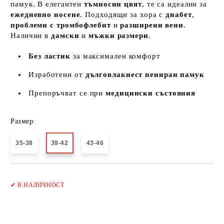
памук. В елегантен
тъмносин цвят
, те са идеални за
ежедневно носене
. Подходящи за хора с
диабет
,
проблеми с тромбофлебит
и
разширени вени
.
Налични в
дамски
и
мъжки размери
.
Без ластик
за максимален комфорт
Изработени от
дълговлакнест пениран памук
Препоръчват се при
медицински състояния
Размер:
35-38
39-42
43-46
Добави в желани
✔
В НАЛИЧНОСТ