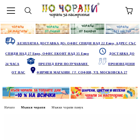
БЕЗПЛАТНА ДОСТАВКА ДО: ОФИС СПИДИ НАД 22 Евро, АДРЕС СЪС
СПИДИ НАД 27 Евро, ОФИС ЕКОНТ НАД 35 Евро
ДОСТАВКА ДО
24 ЧАСА
ПРЕГЛЕД ПРИ ПОЛУЧАВАНЕ
ПРОИЗВЕДЕНИ
ОТ НАС
ФИРМЕН МАГАЗИН
: ГР.
СОФИЯ, УЛ. МОСКОВСКА 27
Начало
Мъжки чорапи
Мъжки чорапи памук