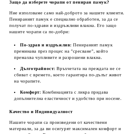
Защо да изберете чорапи от пениран памук?
Ние използваме само най-доброто за нашите клиенти.
Пенираният памук е специално обработен, за да се
получат по-здрави и издръжливи влакна. Ето защо
нашите чорапи са по-добри:
По-здрав и издръжлив:
Пенираният памук
преминава през процес на "сресване", който
премахва чупливите и разрошени влакна.
Дълготрайност:
Връхчетата на преждата не се
сбиват с времето, което гарантира по-дълъг живот
на чорапите.
Комфорт:
Комбинацията с ликра придава
допълнителна еластичност и удобство при носене.
Качество и Индивидуалност
Нашите чорапи са произведени от качествени
материали, за да ви осигурят максимален комфорт и