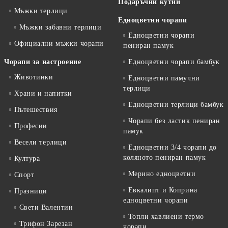
Подаръчни кутии
Мъжки терлици
Едноцветни чорапи
Мъжки забавни терлици
Едноцветни чорапи
Официални мъжки чорапи
пениран памук
Чорапи за настроение
Едноцветни чорапи бамбук
Животинки
Едноцветни памучни
терлици
Храни и напитки
Едноцветни терлици бамбук
Пътешествия
Чорапи без ластик пениран
Професии
памук
Весели терлици
Едноцветни 3/4 чорапи до
коляното пениран памук
Култура
Мерино едноцветни
Спорт
Евкалипт и Коприна
Празници
едноцветни чорапи
Свети Валентин
Топли хавлиени термо
Трифон Зарезан
чорапи