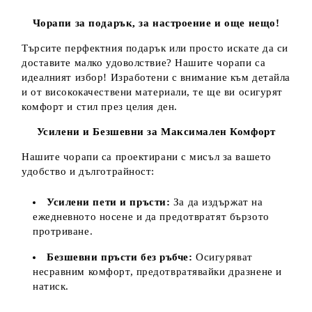
Чорапи за подарък, за настроение и още нещо!
Търсите перфектния подарък или просто искате да си
доставите малко удоволствие? Нашите чорапи са
идеалният избор! Изработени с внимание към детайла
и от висококачествени материали, те ще ви осигурят
комфорт и стил през целия ден.
Усилени и Безшевни за Максимален Комфорт
Нашите чорапи са проектирани с мисъл за вашето
удобство и дълготрайност:
Усилени пети и пръсти:
За да издържат на
ежедневното носене и да предотвратят бързото
протриване.
Безшевни пръсти без ръбче:
Осигуряват
несравним комфорт, предотвратявайки дразнене и
натиск.