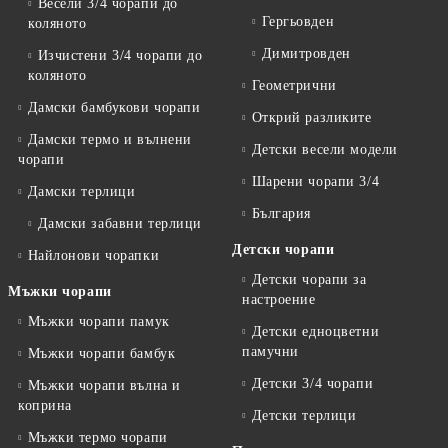
Весели 3/4 чорапи до
Гергьовден
коляното
Димитровден
Изчистени 3/4 чорапи до
коляното
Геометрични
Дамски бамбукови чорапи
Открий разликите
Дамски термо и вълнени
Детски весели модели
чорапи
Шарени чорапи 3/4
Дамски терлици
България
Дамски забавни терлици
Детски чорапи
Найлонови чорапки
Детски чорапи за
Мъжки чорапи
настроение
Мъжки чорапи памук
Детски едноцветни
памучни
Мъжки чорапи бамбук
Детски 3/4 чорапи
Мъжки чорапи вълна и
коприна
Детски терлици
Мъжки термо чорапи