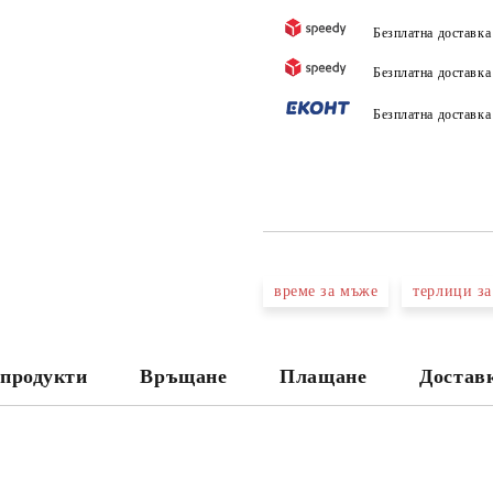
Безплатна доставк
Безплатна доставк
Безплатна доставк
време за мъже
терлици за
продукти
Връщане
Плащане
Достав