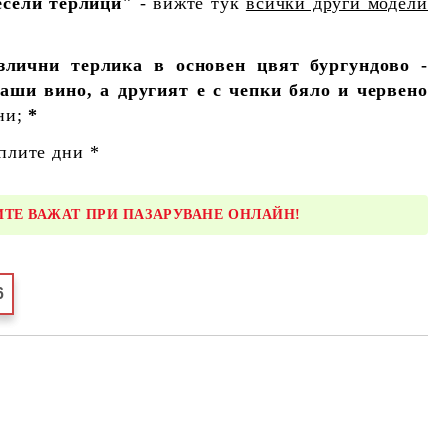
есели терлици"
- вижте тук
всички други модели
злични терлика в основен цвят бургундово -
аши вино, а другият е с чепки бяло и червено
ни;
*
плите дни *
ТЕ ВАЖАТ ПРИ ПАЗАРУВАНЕ ОНЛАЙН!
6