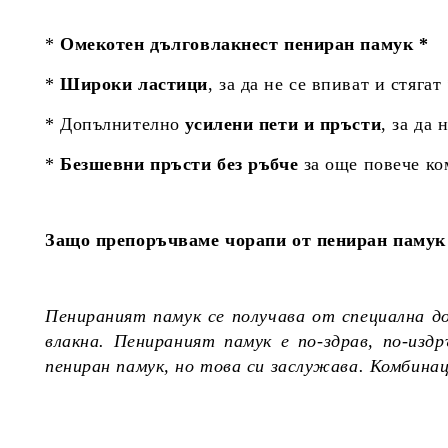
*
Омекотен дълговлакнест пениран памук *
*
Широки ластици
, за да не се впиват и стягат
* Допълнително
усилени пети и пръсти
, за да 
*
Безшевни пръсти без ръбче
за още повече к
Защо препоръчваме чорапи от пениран памук 
Пенираният памук се получава от специална д
влакна. Пенираният памук е по-здрав, по-из
пениран памук, но това си заслужава. Комбина