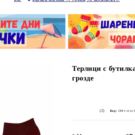
НАС
ФИРМЕН МАГАЗИН
: ГР.
СОФИЯ, УЛ. МОСКОВСКА 27
Терлици с бутилк
грозде
(2)
Код:
284-t-vi-st-