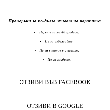
Препоръки за по-дълъг живот на чорапите:
Перете ги на 40 градуса;
Не ги избелвайте;
Не ги сушете в сушилня;
Не ги гладете;
ОТЗИВИ ВЪВ FACEBOOK
ОТЗИВИ В GOOGLE