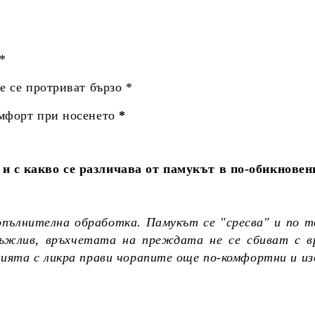
 *
не се протриват бързо *
омфорт при носенето
*
и с какво се различава от памукът в по-обикновен
опълнителна обработка. Памукът се "сресва" и по т
дръжлив, връхчетата на преждата не се сбиват с в
цията с ликра прави чорапите още по-комфортни и и