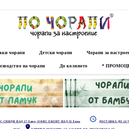
ки чорапи
Детски чорапи
Чорапи за настрое
изводство на чорапи
До коляното
* ПРОМОЦ
С СПИДИ НАД 27 Евро, ОФИС ЕКОНТ НАД 35 Евро
ДОСТАВКА ДО 24 