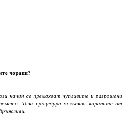
ите чорапи?
ози начин се премахват чупливите и разрошени
ремето. Тази процедура оскъпява чорапите от
здръжливи.