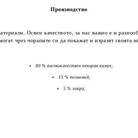
Производство
териали. Освен качеството, за нас важно е и разноо
огат чрез чорапите си да покажат и изразят своята 
80 % висококачествен пениран памук;
15 % полиамид;
5 % ликра;