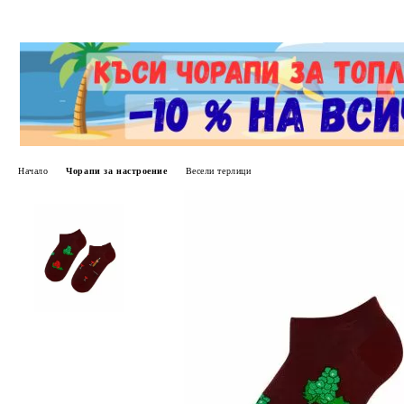
Начало
Чорапи за настроение
Весели терлици