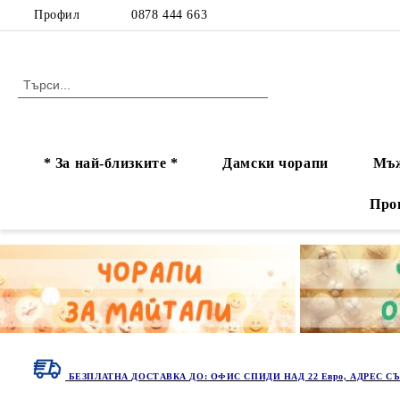
Профил
0878 444 663
* За най-близките *
Дамски чорапи
Мъж
Про
БЕЗПЛАТНА ДОСТАВКА ДО: ОФИС СПИДИ НАД 22 Евро, АДРЕС СЪ