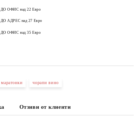
а ДО ОФИС над 22 Евро
Добави в желани
а ДО АДРЕС над 27 Евро
а ДО ОФИС над 35 Евро
 маратонки
чорапи вино
ка
Отзиви от клиенти