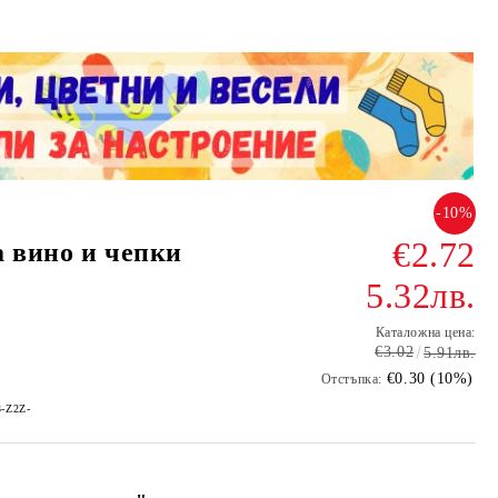
-10%
€2.72
а вино и чепки
5.32лв.
Каталожна цена:
€3.02
5.91лв.
€0.30 (10%)
Отстъпка:
3-Z2Z-