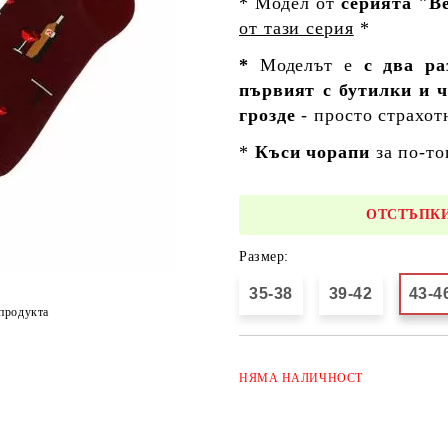
* Модел от
серията "В
от тази серия
*
*
Моделът е
с два ра
първият с бутилки и ч
грозде
- просто страхот
*
Къси чорапи
за по-то
ОТСТЪПКИ
Размер:
35-38
39-42
43-4
продукта
НЯМА
НАЛИЧНОСТ