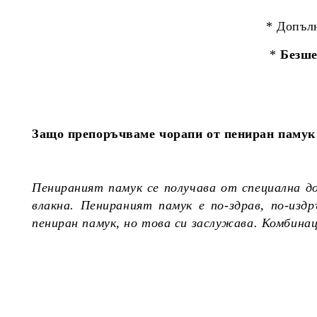
* Допъл
*
Безше
Защо препоръчваме чорапи от пениран памук 
Пенираният памук се получава от специална д
влакна. Пенираният памук е по-здрав, по-из
пениран памук, но това си заслужава. Комбина