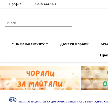
Профил
0878 444 663
* За най-близките *
Дамски чорапи
Мъж
Про
БЕЗПЛАТНА ДОСТАВКА ДО: ОФИС СПИДИ НАД 22 Евро, АДРЕС СЪ