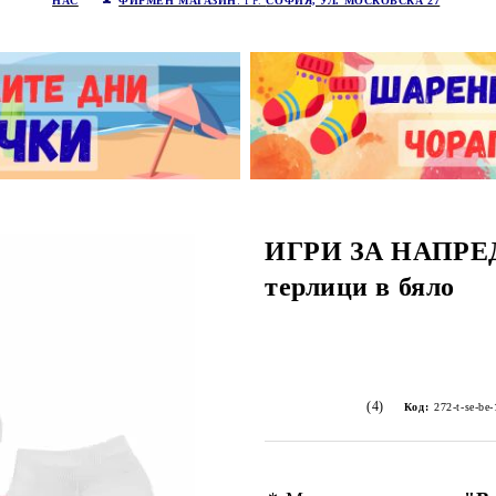
НАС
ФИРМЕН МАГАЗИН
: ГР.
СОФИЯ, УЛ. МОСКОВСКА 27
ИГРИ ЗА НАПР
терлици в бяло
(4)
Код:
272-t-se-be