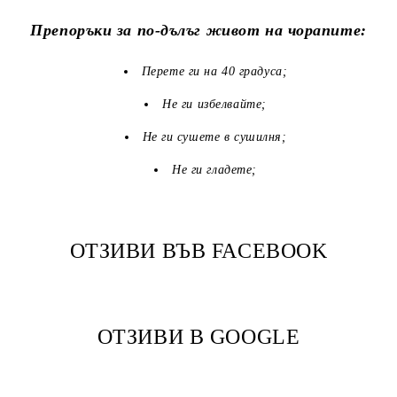
Препоръки за по-дълъг живот на чорапите:
Перете ги на 40 градуса;
Не ги избелвайте;
Не ги сушете в сушилня;
Не ги гладете;
ОТЗИВИ ВЪВ FACEBOOK
ОТЗИВИ В GOOGLE