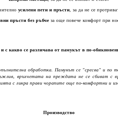
нително
усилени пети и пръсти
, за да не се протрива
вни пръсти без ръбче
за още повече комфорт при но
и с какво се различава от памукът в по-обикновен
опълнителна обработка. Памукът се "сресва" и по т
дръжлив, връхчетата на преждата не се сбиват с в
цията с ликра прави чорапите още по-комфортни и и
Производство