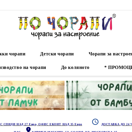
ки чорапи
Детски чорапи
Чорапи за настрое
изводство на чорапи
До коляното
* ПРОМОЦ
С СПИДИ НАД 27 Евро, ОФИС ЕКОНТ НАД 35 Евро
ДОСТАВКА ДО 24 