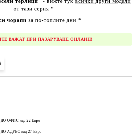
есели терлици"
- вижте тук
всички други модели
от тази серия
*
си чорапи
за по-топлите дни *
ТЕ ВАЖАТ ПРИ ПАЗАРУВАНЕ ОНЛАЙН!
6
а ДО ОФИС над 22 Евро
Добави в желани
а ДО АДРЕС над 27 Евро