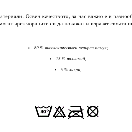
териали. Освен качеството, за нас важно е и разноо
огат чрез чорапите си да покажат и изразят своята 
80 % висококачествен пениран памук;
15 % полиамид;
5 % ликра;