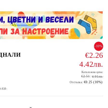
-10%
€2.26
ЕДНАЛИ
4.42лв.
Каталожна цена:
€2.51
4.91лв.
€0.25 (10%)
Отстъпка:
-1-Z2Z-