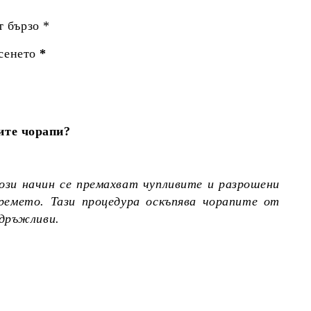
т бързо *
сенето
*
ите чорапи?
ози начин се премахват чупливите и разрошени
ремето. Тази процедура оскъпява чорапите от
здръжливи.