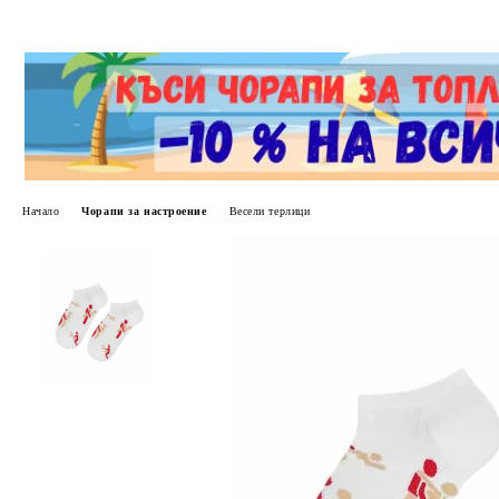
Начало
Чорапи за настроение
Весели терлици