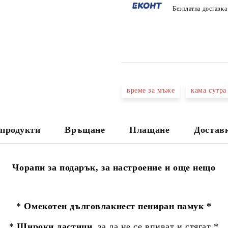
Безплатна доставк
време за мъже
кама сутра
продукти
Връщане
Плащане
Достав
Чорапи за подарък, за настроение и още нещо
*
Омекотен дълговлакнест пениран памук *
*
Широки ластици
, за да не се впиват и стягат *