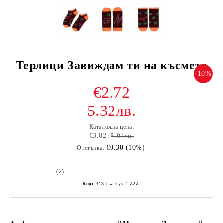
Терлици Завиждам ти на късмета
-10%
€2.72
5.32лв.
Каталожна цена:
€3.02
5.91лв.
€0.30 (10%)
Отстъпка:
(2)
Код:
313-t-za-kys-2-Z2Z-