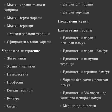
Детски 3/4 чорапи
Мъжки чорапи вълна и
коприна
Детски терлици
Мъжки термо чорапи
Подаръчни кутии
Мъжки терлици
Едноцветни чорапи
Мъжки забавни терлици
Едноцветни чорапи
Официални мъжки чорапи
пениран памук
Чорапи за настроение
Едноцветни чорапи бамбук
Животинки
Едноцветни памучни
терлици
Храни и напитки
Едноцветни терлици бамбук
Пътешествия
Чорапи без ластик пениран
Професии
памук
Весели терлици
Едноцветни 3/4 чорапи до
коляното пениран памук
Култура
Мерино едноцветни
Спорт