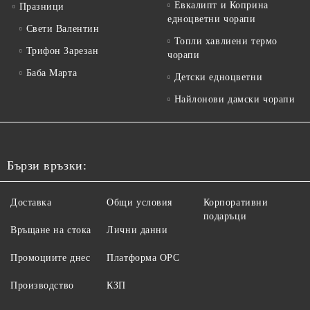
Евкалипт и Коприна
Празници
едноцветни чорапи
Свети Валентин
Топли хавлиени термо
Трифон Зарезан
чорапи
Баба Марта
Детски едноцветни
Найлонови дамски чорапи
Бързи връзки:
Доставка
Общи условия
Корпоративни
подаръци
Връщане на стока
Лични данни
Промоциите днес
Платформа ОРС
Производство
КЗП