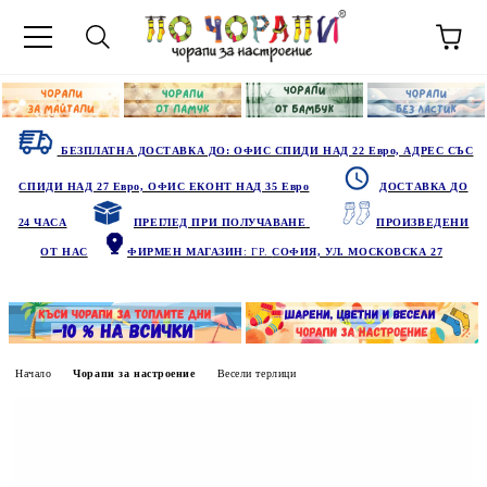
БЕЗПЛАТНА ДОСТАВКА ДО: ОФИС СПИДИ НАД 22 Евро, АДРЕС СЪС
СПИДИ НАД 27 Евро, ОФИС ЕКОНТ НАД 35 Евро
ДОСТАВКА ДО
24 ЧАСА
ПРЕГЛЕД ПРИ ПОЛУЧАВАНЕ
ПРОИЗВЕДЕНИ
ОТ НАС
ФИРМЕН МАГАЗИН
: ГР.
СОФИЯ, УЛ. МОСКОВСКА 27
Начало
Чорапи за настроение
Весели терлици