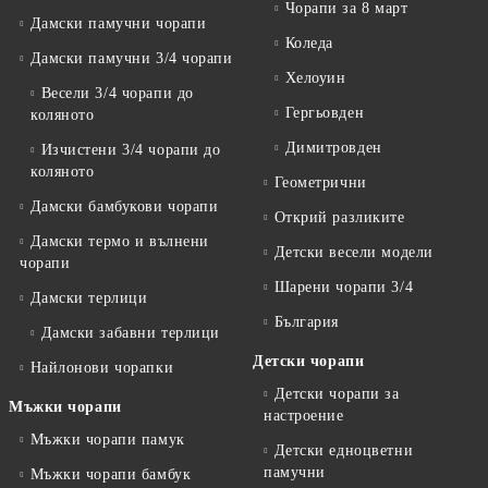
Чорапи за 8 март
Дамски памучни чорапи
Коледа
Дамски памучни 3/4 чорапи
Хелоуин
Весели 3/4 чорапи до
Гергьовден
коляното
Димитровден
Изчистени 3/4 чорапи до
коляното
Геометрични
Дамски бамбукови чорапи
Открий разликите
Дамски термо и вълнени
Детски весели модели
чорапи
Шарени чорапи 3/4
Дамски терлици
България
Дамски забавни терлици
Детски чорапи
Найлонови чорапки
Детски чорапи за
Мъжки чорапи
настроение
Мъжки чорапи памук
Детски едноцветни
памучни
Мъжки чорапи бамбук