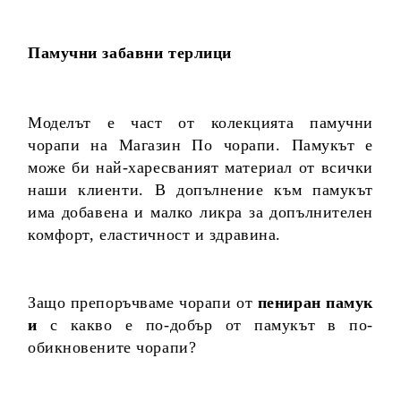
Памучни забавни терлици
Моделът е част от колекцията памучни
чорапи на Магазин По чорапи. Памукът е
може би най-харесваният материал от всички
наши клиенти. В допълнение към памукът
има добавена и малко ликра за допълнителен
комфорт, еластичност и здравина.
Защо препоръчваме чорапи от
пениран памук
и
с какво е по-добър от памукът в по-
обикновените чорапи?