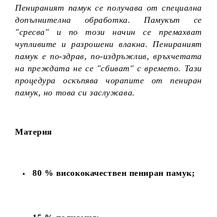
Пенираният памук се получава от специална
допълнителна обработка. Памукът се
"сресва" и по този начин се премахват
чупливите и разрошени влакна. Пенираният
памук е по-здрав, по-издръжлив, връхчетата
на преждата не се "сбиват" с времето. Тази
процедура оскъпява чорапите от пениран
памук, но това си заслужава.
Материя
80 % висококачествен пениран памук;