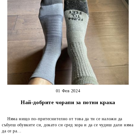
01 Фев 2024
Най-добрите чорапи за потни крака
Няма нищо по-притеснително от това да ти се наложи да
събуеш обувките си, докато си сред хора и да се чудиш дали няма
да се ра...