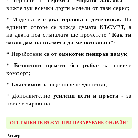
* Терлици от
серията "Чорапи Закачки"
-
вижте тук
всички други модели от тази серия
;
* Моделът е
с два терлика с детелинки.
На
единият отгоре се вижда думата КЪСМЕТ, а
на двата под стъпалата ще прочетете
"Как ти
завиждам на късмета да ме познаваш"
;
*
Изработени са от
омекотен пениран памук
;
*
Безшевни пръсти без ръбче
за повече
комфорт;
*
Еластични
за още повече удобство;
* Допълнително
усилени пети и пръсти
- за
повече здравина;
ОТСТЪПКИТЕ ВАЖАТ ПРИ ПАЗАРУВАНЕ ОНЛАЙН!
Размер: