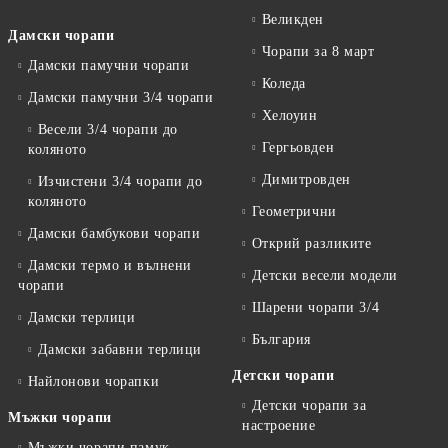
Великден
Дамски чорапи
Чорапи за 8 март
Дамски памучни чорапи
Коледа
Дамски памучни 3/4 чорапи
Хелоуин
Весели 3/4 чорапи до
Гергьовден
коляното
Димитровден
Изчистени 3/4 чорапи до
коляното
Геометрични
Дамски бамбукови чорапи
Открий разликите
Дамски термо и вълнени
Детски весели модели
чорапи
Шарени чорапи 3/4
Дамски терлици
България
Дамски забавни терлици
Детски чорапи
Найлонови чорапки
Детски чорапи за
Мъжки чорапи
настроение
Мъжки чорапи памук