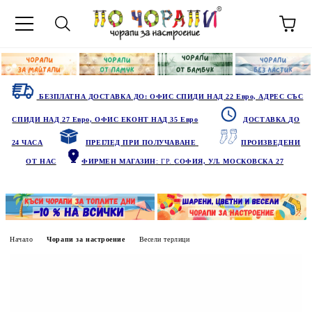
БЕЗПЛАТНА ДОСТАВКА ДО: ОФИС СПИДИ НАД 22 Евро, АДРЕС СЪС
СПИДИ НАД 27 Евро, ОФИС ЕКОНТ НАД 35 Евро
ДОСТАВКА ДО
24 ЧАСА
ПРЕГЛЕД ПРИ ПОЛУЧАВАНЕ
ПРОИЗВЕДЕНИ
ОТ НАС
ФИРМЕН МАГАЗИН
: ГР.
СОФИЯ, УЛ. МОСКОВСКА 27
Начало
Чорапи за настроение
Весели терлици