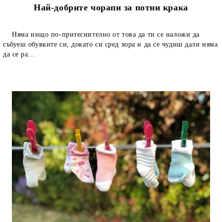
Най-добрите чорапи за потни крака
Няма нищо по-притеснително от това да ти се наложи да
събуеш обувките си, докато си сред хора и да се чудиш дали няма
да се ра...