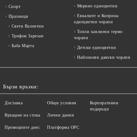
Мерино едноцветни
Спорт
Евкалипт и Коприна
Празници
едноцветни чорапи
Свети Валентин
Топли хавлиени термо
Трифон Зарезан
чорапи
Баба Марта
Детски едноцветни
Найлонови дамски чорапи
Бързи връзки:
Доставка
Общи условия
Корпоративни
подаръци
Връщане на стока
Лични данни
Промоциите днес
Платформа ОРС