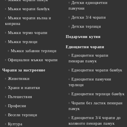
Детски едноцветни
памучни
Мъжки чорапи бамбук
Детски 3/4 чорапи
Мъжки чорапи вълна и
коприна
Детски терлици
Мъжки термо чорапи
Подаръчни кутии
Мъжки терлици
Едноцветни чорапи
Мъжки забавни терлици
Едноцветни чорапи
Официални мъжки чорапи
пениран памук
Чорапи за настроение
Едноцветни чорапи бамбук
Животинки
Едноцветни памучни
терлици
Храни и напитки
Едноцветни терлици бамбук
Пътешествия
Чорапи без ластик пениран
Професии
памук
Весели терлици
Едноцветни 3/4 чорапи до
коляното пениран памук
Култура