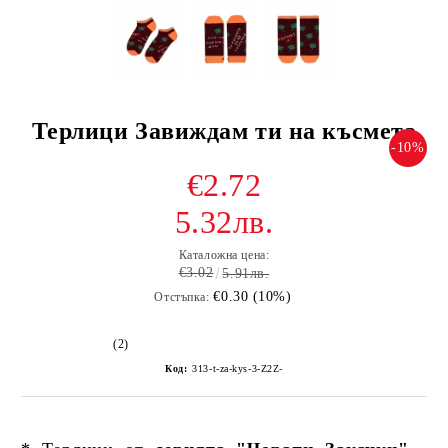
Терлици Завиждам ти на късмета
-10%
€2.72
5.32лв.
Каталожна цена:
€3.02
5.91лв.
€0.30 (10%)
Отстъпка:
(2)
Код:
313-t-za-kys-3-Z2Z-