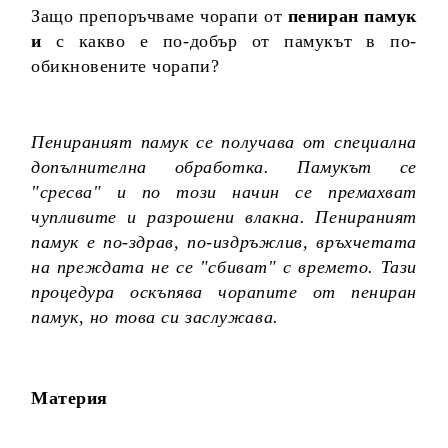
Защо препоръчваме чорапи от
пениран памук
и
с какво е по-добър от памукът в по-
обикновените чорапи?
Пенираният памук се получава от специална
допълнителна обработка. Памукът се
"сресва" и по този начин се премахват
чупливите и разрошени влакна. Пенираният
памук е по-здрав, по-издръжлив, връхчетата
на преждата не се "сбиват" с времето. Тази
процедура оскъпява чорапите от пениран
памук, но това си заслужава.
Материя