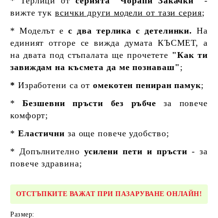
* Терлици от
серията "Чорапи Закачки"
-
вижте тук
всички други модели от тази серия
;
* Моделът е
с два терлика с детелинки.
На
единият отгоре се вижда думата КЪСМЕТ, а
на двата под стъпалата ще прочетете
"Как ти
завиждам на късмета да ме познаваш"
;
*
Изработени са от
омекотен пениран памук
;
*
Безшевни пръсти без ръбче
за повече
комфорт;
*
Еластични
за още повече удобство;
* Допълнително
усилени пети и пръсти
- за
повече здравина;
ОТСТЪПКИТЕ ВАЖАТ ПРИ ПАЗАРУВАНЕ ОНЛАЙН!
Размер: