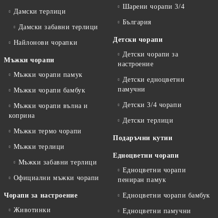
Шарени чорапи 3/4
Дамски терлици
България
Дамски забавни терлици
Детски чорапи
Найлонови чорапки
Детски чорапи за
Мъжки чорапи
настроение
Мъжки чорапи памук
Детски едноцветни
памучни
Мъжки чорапи бамбук
Детски 3/4 чорапи
Мъжки чорапи вълна и
коприна
Детски терлици
Мъжки термо чорапи
Подаръчни кутии
Мъжки терлици
Едноцветни чорапи
Мъжки забавни терлици
Едноцветни чорапи
Официални мъжки чорапи
пениран памук
Чорапи за настроение
Едноцветни чорапи бамбук
Животинки
Едноцветни памучни