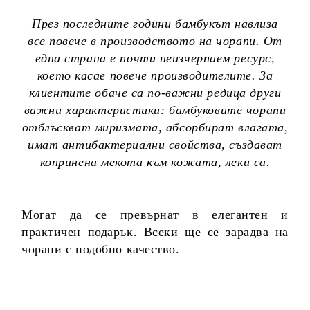
През последните години бамбукът навлиза
все повече в производството на чорапи. От
една страна е почти неизчерпаем ресурс,
което касае повече производителите. За
клиентите обаче са по-важни редица други
важни характеристики: бамбуковите чорапи
отблъскват миризмата, абсорбират влагата,
имат антибактериални свойства, създават
копринена мекота към кожата, леки са.
Могат да се превърнат в елегантен и
практичен подарък. Всеки ще се зарадва на
чорапи с подобно качество.