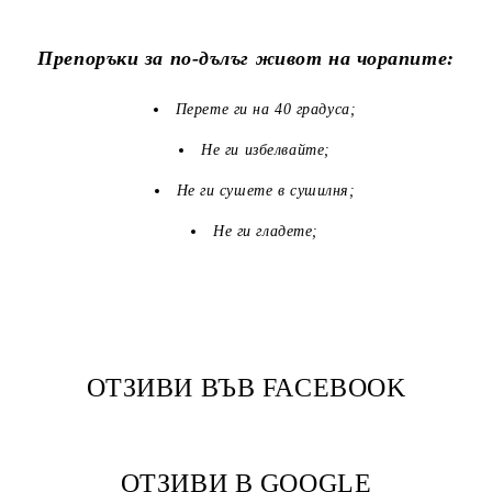
Препоръки за по-дълъг живот на чорапите:
Перете ги на 40 градуса;
Не ги избелвайте;
Не ги сушете в сушилня;
Не ги гладете;
ОТЗИВИ ВЪВ FACEBOOK
ОТЗИВИ В GOOGLE