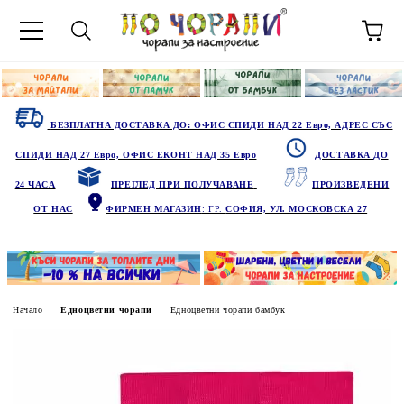
БЕЗПЛАТНА ДОСТАВКА ДО: ОФИС СПИДИ НАД 22 Евро, АДРЕС СЪС
СПИДИ НАД 27 Евро, ОФИС ЕКОНТ НАД 35 Евро
ДОСТАВКА ДО
24 ЧАСА
ПРЕГЛЕД ПРИ ПОЛУЧАВАНЕ
ПРОИЗВЕДЕНИ
ОТ НАС
ФИРМЕН МАГАЗИН
: ГР.
СОФИЯ, УЛ. МОСКОВСКА 27
Начало
Едноцветни чорапи
Едноцветни чорапи бамбук