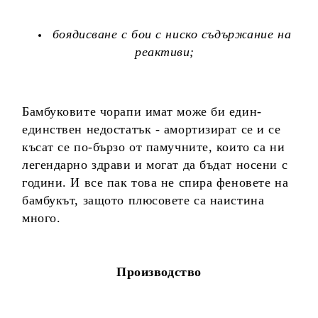
боядисване с бои с ниско съдържание на
реактиви;
Бамбуковите чорапи имат може би един-
единствен недостатък - амортизират се и се
късат се по-бързо от памучните, които са ни
легендарно здрави и могат да бъдат носени с
години. И все пак това не спира феновете на
бамбукът, защото плюсовете са наистина
много.
Производство