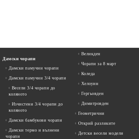
Великден
Дамски чорапи
Чорапи за 8 март
Дамски памучни чорапи
Коледа
Дамски памучни 3/4 чорапи
Хелоуин
Весели 3/4 чорапи до
Гергьовден
коляното
Димитровден
Изчистени 3/4 чорапи до
коляното
Геометрични
Дамски бамбукови чорапи
Открий разликите
Дамски термо и вълнени
Детски весели модели
чорапи