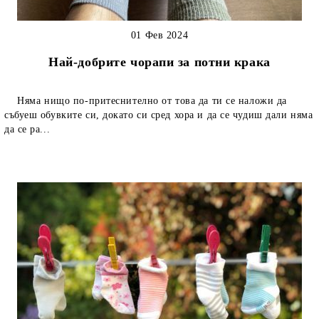
01 Фев 2024
Най-добрите чорапи за потни крака
Няма нищо по-притеснително от това да ти се наложи да
събуеш обувките си, докато си сред хора и да се чудиш дали няма
да се ра...