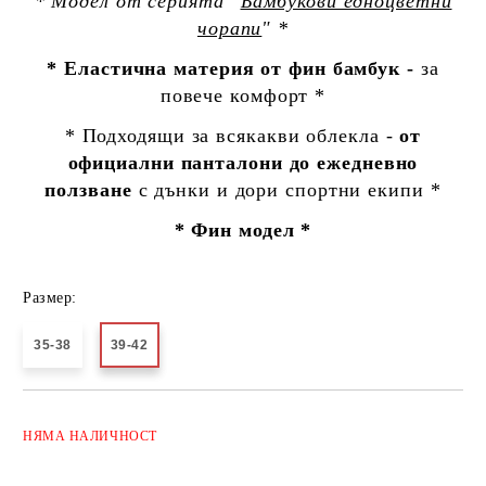
* Модел от серията "
Бамбукови едноцветни
чорапи
" *
* Еластична материя от фин бамбук -
за
повече комфорт *
* Подходящи за всякакви облекла -
от
официални панталони до ежедневно
ползване
с дънки и дори спортни екипи *
* Фин модел *
Размер:
35-38
39-42
Добави в желани
НЯМА
НАЛИЧНОСТ