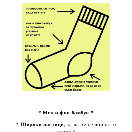
*
Мек и фин бамбук *
*
Широки ластици
, за да не се впиват и
стягат *