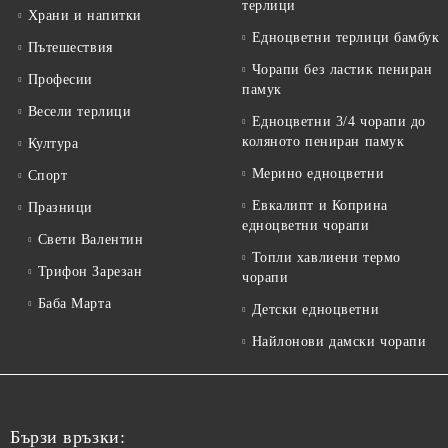
терлици
Храни и напитки
Едноцветни терлици бамбук
Пътешествия
Чорапи без ластик пениран
Професии
памук
Весели терлици
Едноцветни 3/4 чорапи до
коляното пениран памук
Култура
Мерино едноцветни
Спорт
Евкалипт и Коприна
Празници
едноцветни чорапи
Свети Валентин
Топли хавлиени термо
Трифон Зарезан
чорапи
Баба Марта
Детски едноцветни
Найлонови дамски чорапи
Бързи връзки: