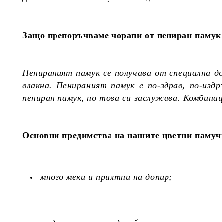
Защо препоръчваме чорапи от пениран памук 
Пенираният памук се получава от специална д
влакна. Пенираният памук е по-здрав, по-из
пениран памук, но това си заслужава. Комбина
Основни предимства на нашите цветни памуч
много меки и приятни на допир;