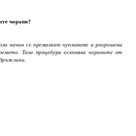
ите чорапи?
ози начин се премахват чупливите и разрошени
ремето. Тази процедура оскъпява чорапите от
здръжливи.