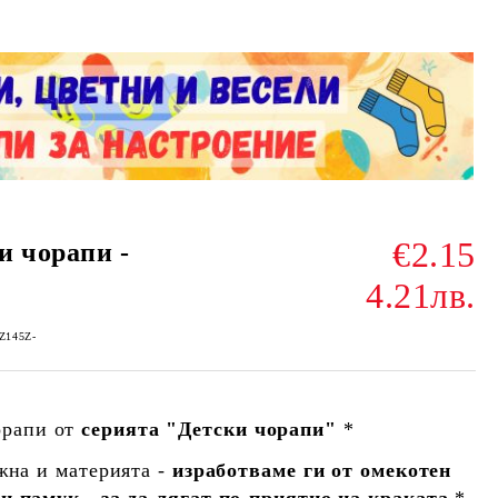
€2.15
и чорапи -
4.21лв.
-Z145Z-
орапи от
серията "Детски чорапи"
*
жна и материята -
изработваме ги от омекотен
н памук - за да лягат по-приятно на краката
*