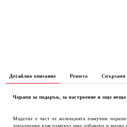
Детайлно описание
Ревюта
Свързани 
Чорапи за подарък, за настроение и още нещо
Моделът е част от колекцията памучни чорапи
допълнение към памукът има добавена и малко е