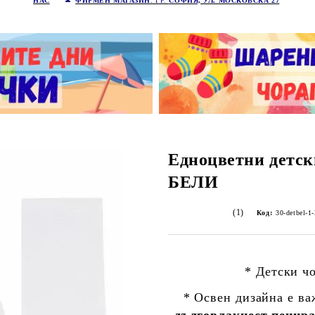
НАС
ФИРМЕН МАГАЗИН
: ГР.
СОФИЯ, УЛ. МОСКОВСКА 27
Едноцветни детск
БЕЛИ
(1)
Код:
30-detbel-1
* Детски ч
* Освен дизайна е ва
дълговлакнест пенира