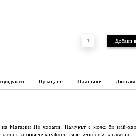
продукти
Връщане
Плащане
Достав
 на Магазин По чорапи. Памукът е може би най-ха
ластан за повече комфорт, еластичност и здравина.