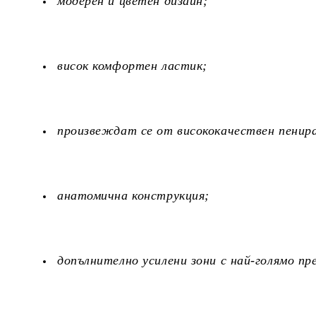
модерен и цветен дизайн;
висок комфортен ластик;
произвеждат се от висококачествен пенира
анатомична конструкция;
допълнително усилени зони с най-голямо п