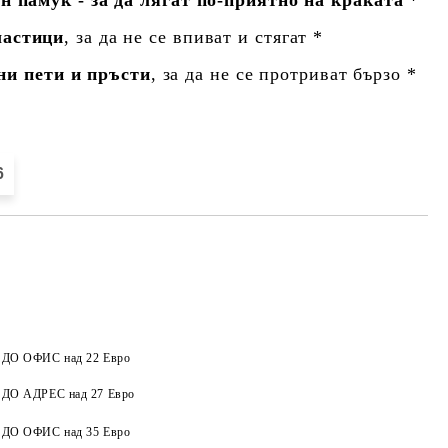
астици
, за да не се впиват и стягат *
ни пети и пръсти
, за да не се протриват бързо *
6
а ДО ОФИС над 22 Евро
а ДО АДРЕС над 27 Евро
Добави в желани
а ДО ОФИС над 35 Евро