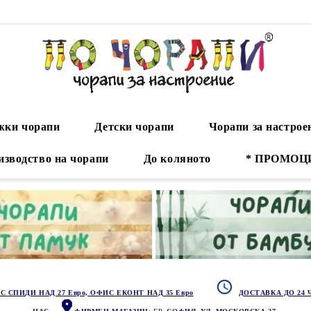
ки чорапи
Детски чорапи
Чорапи за настрое
изводство на чорапи
До коляното
* ПРОМОЦ
С СПИДИ НАД 27 Евро, ОФИС ЕКОНТ НАД 35 Евро
ДОСТАВКА ДО 24 