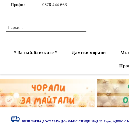
Профил
0878 444 663
* За най-близките *
Дамски чорапи
Мъж
Про
БЕЗПЛАТНА ДОСТАВКА ДО: ОФИС СПИДИ НАД 22 Евро, АДРЕС СЪ