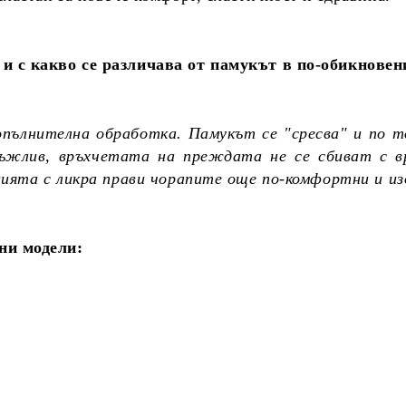
и с какво се различава от памукът в по-обикновен
опълнителна обработка. Памукът се "сресва" и по т
дръжлив, връхчетата на преждата не се сбиват с в
цията с ликра прави чорапите още по-комфортни и и
ни модели: