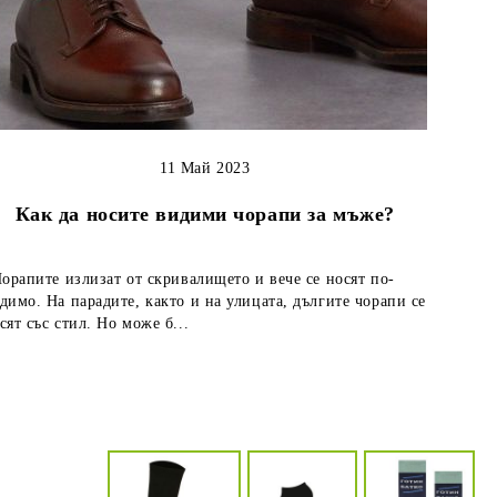
11 Май 2023
Как да носите видими чорапи за мъже?
рапите излизат от скривалището и вече се носят по-
димо. На парадите, както и на улицата, дългите чорапи се
сят със стил. Но може б...