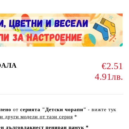
€2.51
КОАЛА
4.91лв.
елено
от
серията "Детски чорапи"
- вижте тук
и други модели от тази серия
*
н дълговлакнест пениран памук *