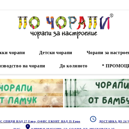
ки чорапи
Детски чорапи
Чорапи за настрое
изводство на чорапи
До коляното
* ПРОМОЦ
С СПИДИ НАД 27 Евро, ОФИС ЕКОНТ НАД 35 Евро
ДОСТАВКА ДО 24 