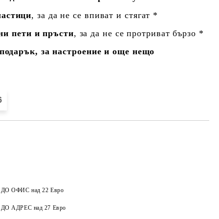
астици
, за да не се впиват и стягат *
ни пети и пръсти
, за да не се протриват бързо *
подарък, за настроение и още нещо
6
а ДО ОФИС над 22 Евро
Добави в желани
а ДО АДРЕС над 27 Евро