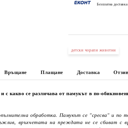
Безплатна доставк
детски чорапи животни
Връщане
Плащане
Доставка
Отзив
и с какво се различава от памукът в по-обикновен
опълнителна обработка. Памукът се "сресва" и по т
дръжлив, връхчетата на преждата не се сбиват с в