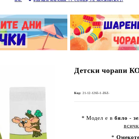
НАС
ФИРМЕН МАГАЗИН
: ГР.
СОФИЯ, УЛ. МОСКОВСКА 27
Детски чорапи 
Код:
21-12-1265-1-Z6Z-
* Модел е в
бяло - з
всичк
*
Омекоте