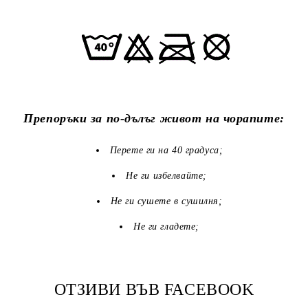
Препоръки за по-дълъг живот на чорапите:
Перете ги на 40 градуса;
Не ги избелвайте;
Не ги сушете в сушилня;
Не ги гладете;
ОТЗИВИ ВЪВ FACEBOOK