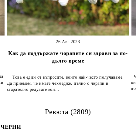
26 Авг 2023
Как да поддържате чорапите си здрави за по-
дълго време
да
Чо
Това е един от въпросите, които най-често получаваме.
ли
ви
Да приемем, че имате чекмедже, пълно с чорапи и
но
старателно редувате кой...
Ревюта (2809)
а ЧЕРНИ