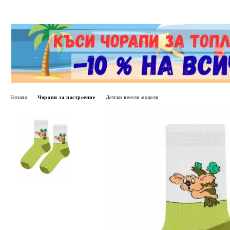
Начало
Чорапи за настроение
Детски весели модели