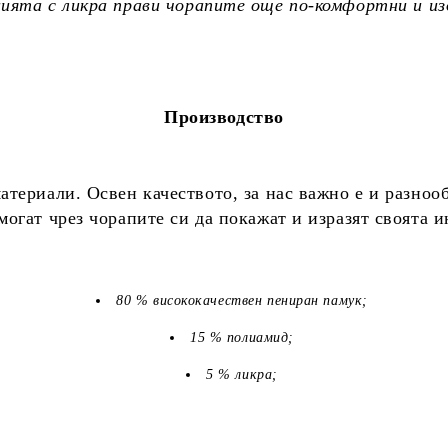
цията с ликра прави чорапите още по-комфортни и и
Производство
териали. Освен качеството, за нас важно е и разноо
огат чрез чорапите си да покажат и изразят своята 
80 % висококачествен пениран памук;
15 % полиамид;
5 % ликра;