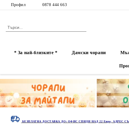
Профил
0878 444 663
* За най-близките *
Дамски чорапи
Мъж
Про
БЕЗПЛАТНА ДОСТАВКА ДО: ОФИС СПИДИ НАД 22 Евро, АДРЕС СЪ