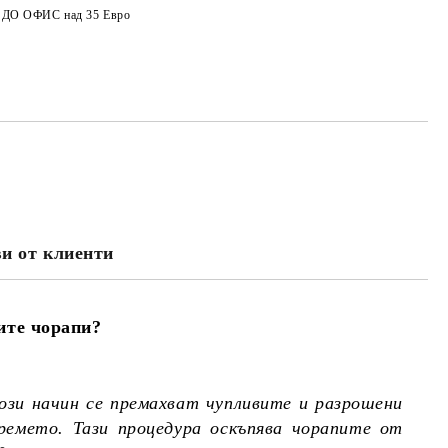
а ДО ОФИС над 35 Евро
и от клиенти
ите чорапи?
ози начин се премахват чупливите и разрошени
ремето. Тази процедура оскъпява чорапите от