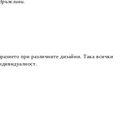
здръжливи.
бразието при различните дизайни. Така всички
индивидуалност.