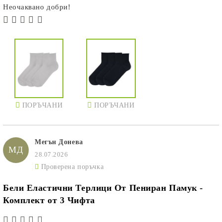
Неочаквано добри!
ПОРЪЧАНИ
ПОРЪЧАНИ
Мегън Донева
МД
28.07.2026
Проверена поръчка
Бели Еластични Терлици От Пениран Памук -
Комплект от 3 Чифта