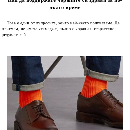
дълго време
Това е един от въпросите, които най-често получаваме. Да
приемем, че имате чекмедже, пълно с чорапи и старателно
редувате кой...