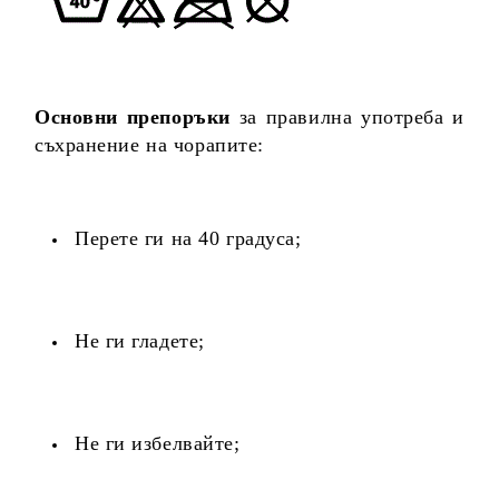
Основни препоръки
за правилна употреба и
съхранение на чорапите:
Перете ги на 40 градуса;
Не ги гладете;
Не ги избелвайте;