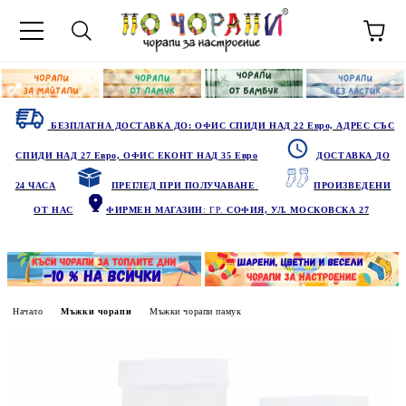
БЕЗПЛАТНА ДОСТАВКА ДО: ОФИС СПИДИ НАД 22 Евро, АДРЕС СЪС
СПИДИ НАД 27 Евро, ОФИС ЕКОНТ НАД 35 Евро
ДОСТАВКА ДО
24 ЧАСА
ПРЕГЛЕД ПРИ ПОЛУЧАВАНЕ
ПРОИЗВЕДЕНИ
ОТ НАС
ФИРМЕН МАГАЗИН
: ГР.
СОФИЯ, УЛ. МОСКОВСКА 27
Начало
Мъжки чорапи
Мъжки чорапи памук