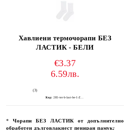
Хавлиени термочорапи БЕЗ
ЛАСТИК - БЕЛИ
€3.37
6.59лв.
(3)
Код:
285-ter-b-last-be-1-Z352Z-
*
Чорапи БЕЗ ЛАСТИК от допълнително
обработен дълговлакнест пениран памук
;