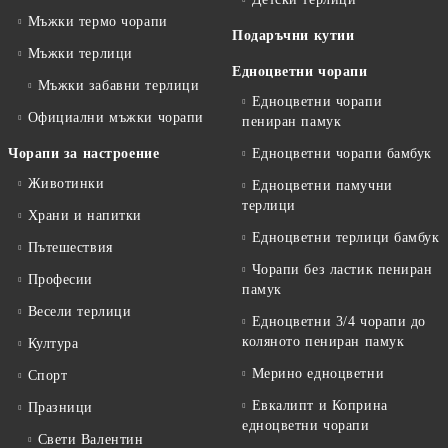
Мъжки термо чорапи
Подаръчни кутии
Мъжки терлици
Едноцветни чорапи
Мъжки забавни терлици
Едноцветни чорапи
Официални мъжки чорапи
пениран памук
Чорапи за настроение
Едноцветни чорапи бамбук
Животинки
Едноцветни памучни
терлици
Храни и напитки
Едноцветни терлици бамбук
Пътешествия
Чорапи без ластик пениран
Професии
памук
Весели терлици
Едноцветни 3/4 чорапи до
коляното пениран памук
Култура
Мерино едноцветни
Спорт
Евкалипт и Коприна
Празници
едноцветни чорапи
Свети Валентин