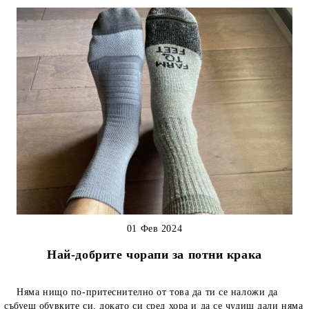
01 Фев 2024
Най-добрите чорапи за потни крака
Няма нищо по-притеснително от това да ти се наложи да
събуеш обувките си, докато си сред хора и да се чудиш дали няма