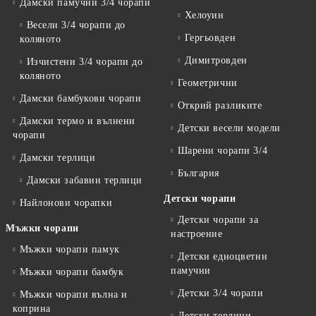
Дамски памучни 3/4 чорапи
Хелоуин
Весели 3/4 чорапи до
Гергьовден
коляното
Димитровден
Изчистени 3/4 чорапи до
коляното
Геометрични
Дамски бамбукови чорапи
Открий разликите
Дамски термо и вълнени
Детски весели модели
чорапи
Шарени чорапи 3/4
Дамски терлици
България
Дамски забавни терлици
Детски чорапи
Найлонови чорапки
Детски чорапи за
Мъжки чорапи
настроение
Мъжки чорапи памук
Детски едноцветни
памучни
Мъжки чорапи бамбук
Детски 3/4 чорапи
Мъжки чорапи вълна и
коприна
Детски терлици