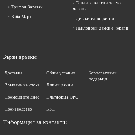
Топли хавлиени термо
Трифон Зарезан
чорапи
Баба Марта
Детски едноцветни
Найлонови дамски чорапи
Бързи връзки:
Доставка
Общи условия
Корпоративни
подаръци
Връщане на стока
Лични данни
Промоциите днес
Платформа ОРС
Производство
КЗП
Информация за контакти: