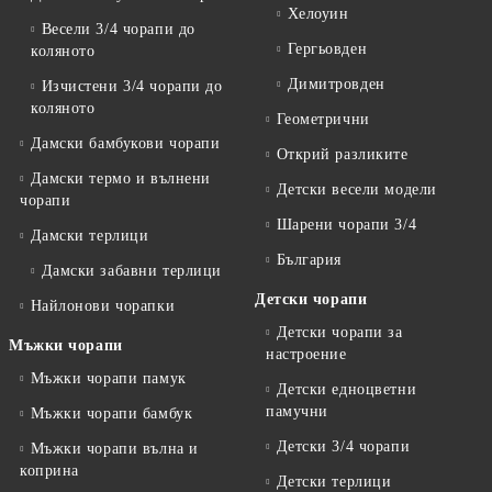
Хелоуин
Весели 3/4 чорапи до
Гергьовден
коляното
Димитровден
Изчистени 3/4 чорапи до
коляното
Геометрични
Дамски бамбукови чорапи
Открий разликите
Дамски термо и вълнени
Детски весели модели
чорапи
Шарени чорапи 3/4
Дамски терлици
България
Дамски забавни терлици
Детски чорапи
Найлонови чорапки
Детски чорапи за
Мъжки чорапи
настроение
Мъжки чорапи памук
Детски едноцветни
памучни
Мъжки чорапи бамбук
Детски 3/4 чорапи
Мъжки чорапи вълна и
коприна
Детски терлици