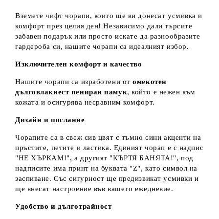
Вземете чифт чорапи, които ще ви донесат усмивка и
комфорт през целия ден! Независимо дали търсите
забавен подарък или просто искате да разнообразите
гардероба си, нашите чорапи са идеалният избор.
Изключителен комфорт и качество
Нашите чорапи са изработени от
омекотен
дълговлакнест пениран памук
, който е нежен към
кожата и осигурява несравним комфорт.
Дизайн и послание
Чорапите са в свеж сив цвят с тъмно сини акценти на
пръстите, петите и ластика. Единият чорап е с надпис
"НЕ ХЪРКАМ!", а другият "КЪРТЯ БАНЯТА!", под
надписите има принт на буквата "Z", като символ на
заспиване. Със сигурност ще предизвикат усмивки и
ще внесат настроение във вашето ежедневие.
Удобство и дълготрайност