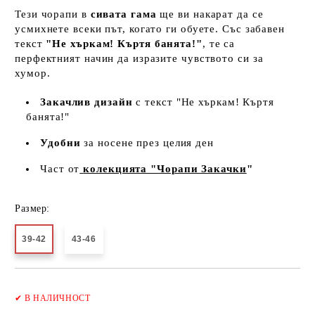
Тези чорапи в
сивата гама
ще ви накарат да се
усмихнете всеки път, когато ги обуете. Със забавен
текст
"Не хъркам! Къртя банята!"
, те са
перфектният начин да изразите чувството си за
хумор.
Закачлив дизайн
с текст "Не хъркам! Къртя
банята!"
Удобни
за носене през целия ден
Част от
колекцията "Чорапи Закачки
"
Размер:
39-42
43-46
Добави в желани
✔
В НАЛИЧНОСТ