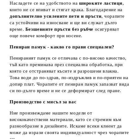
Насладете се на удобството на
широките ластици
,
които не се впиват и стягат крака. Благодарение на
допълнително усилените пети и пръсти
, чорапите
са устойчиви на износване и ще ви служат дълго
време.
Безшевните пръсти без ръбче
осигуряват
още повече комфорт при носене.
Пениран памук - какво го прави специален?
Пенираният памук се отличава с по-високо качество,
тъй като преминава през специална обработка, при
която се отстраняват късите и разрошени влакна.
Това води до по-здрав, по-издръжлив и по-приятен на
допир плат. Чорапите от пениран памук запазват вида
си по-дълго време и не се деформират след пране.
Производство с мисъл за вас
Ние произвеждаме нашите модели от
висококачествени материали, като се стремим към
разнообразие в дизайните. Искаме всеки клиент да
може да изрази своята индивидуалност чрез чорапите
си.