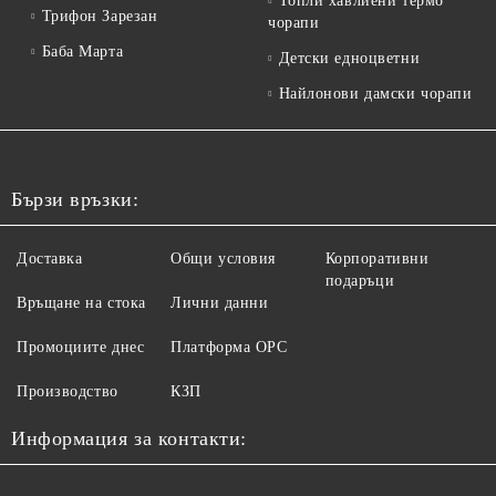
Топли хавлиени термо
Трифон Зарезан
чорапи
Баба Марта
Детски едноцветни
Найлонови дамски чорапи
Бързи връзки:
Доставка
Общи условия
Корпоративни
подаръци
Връщане на стока
Лични данни
Промоциите днес
Платформа ОРС
Производство
КЗП
Информация за контакти: