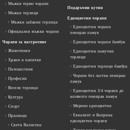
Мъжки термо чорапи
Подаръчни кутии
Мъжки терлици
Едноцветни чорапи
Мъжки забавни терлици
Едноцветни чорапи
Официални мъжки чорапи
пениран памук
Чорапи за настроение
Едноцветни чорапи бамбук
Животинки
Едноцветни памучни
терлици
Храни и напитки
Едноцветни терлици бамбук
Пътешествия
Чорапи без ластик пениран
Професии
памук
Весели терлици
Едноцветни 3/4 чорапи до
коляното пениран памук
Култура
Мерино едноцветни
Спорт
Евкалипт и Коприна
Празници
едноцветни чорапи
Свети Валентин