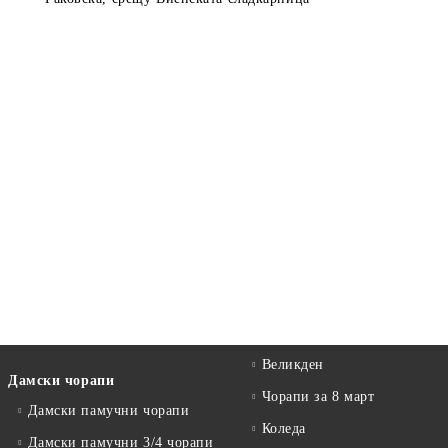
Великден
Дамски чорапи
Чорапи за 8 март
Дамски памучни чорапи
Коледа
Дамски памучни 3/4 чорапи