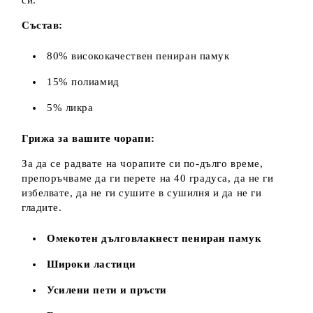
Състав:
80% висококачествен пениран памук
15% полиамид
5% ликра
Грижа за вашите чорапи:
За да се радвате на чорапите си по-дълго време,
препоръчваме да ги перете на 40 градуса, да не ги
избелвате, да не ги сушите в сушилня и да не ги
гладите.
Омекотен дълговлакнест пениран памук
Широки ластици
Усилени пети и пръсти