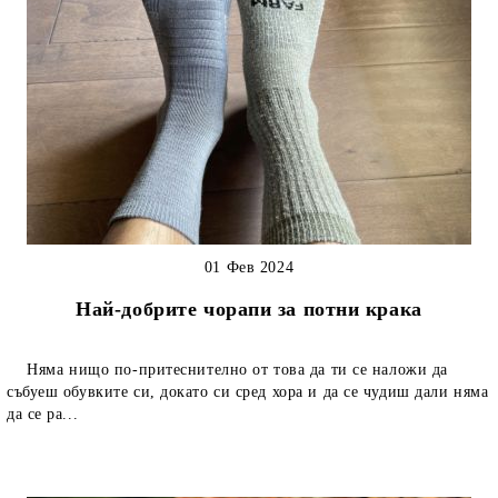
01 Фев 2024
Най-добрите чорапи за потни крака
Няма нищо по-притеснително от това да ти се наложи да
събуеш обувките си, докато си сред хора и да се чудиш дали няма
да се ра...