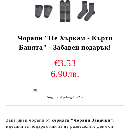
Чорапи "Не Хъркам - Къртя
Банята" - Забавен подарък!
€3.53
6.90лв.
(8)
Код:
141-hyr-ba-gol-1-Z1-
Закачливи чорапи от
серията "Чорапи Закачки"
,
идеални за подарък или за да развеселите деня си!