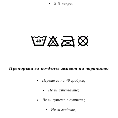
5 % ликра;
Препоръки за по-дълъг живот на чорапите:
Перете ги на 40 градуса;
Не ги избелвайте;
Не ги сушете в сушилня;
Не ги гладете;