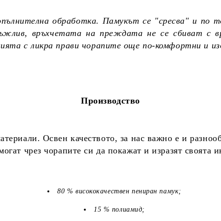
опълнителна обработка. Памукът се "сресва" и по т
дръжлив, връхчетата на преждата не се сбиват с в
цията с ликра прави чорапите още по-комфортни и и
Производство
териали. Освен качеството, за нас важно е и разноо
огат чрез чорапите си да покажат и изразят своята 
80 % висококачествен пениран памук;
15 % полиамид;