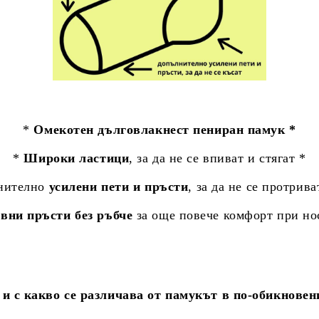
*
Омекотен дълговлакнест пениран памук *
*
Широки ластици
, за да не се впиват и стягат *
нително
усилени пети и пръсти
, за да не се протрива
вни пръсти без ръбче
за още повече комфорт при но
и с какво се различава от памукът в по-обикновен