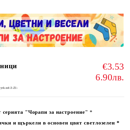
€3.53
еници
6.90лв.
tyrk-zel-3-Z1-
т
серията "Чорапи за настроение"
*
ички и щъркели в основен цвят светлозелен *