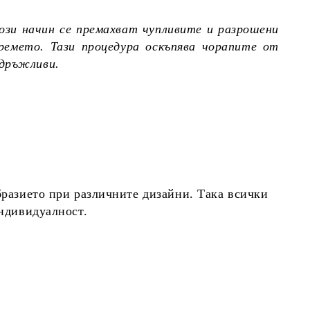
ози начин се премахват чупливите и разрошени
ремето. Тази процедура оскъпява чорапите от
здръжливи.
бразието при различните дизайни. Така всички
индивидуалност.