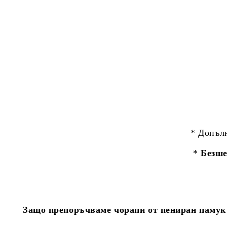
* Допъл
*
Безше
Защо препоръчваме чорапи от пениран памук 