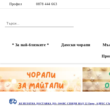
Профил
0878 444 663
* За най-близките *
Дамски чорапи
Мъж
Про
БЕЗПЛАТНА ДОСТАВКА ДО: ОФИС СПИДИ НАД 22 Евро, АДРЕС СЪ