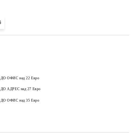
6
а ДО ОФИС над 22 Евро
Добави в желани
а ДО АДРЕС над 27 Евро
а ДО ОФИС над 35 Евро