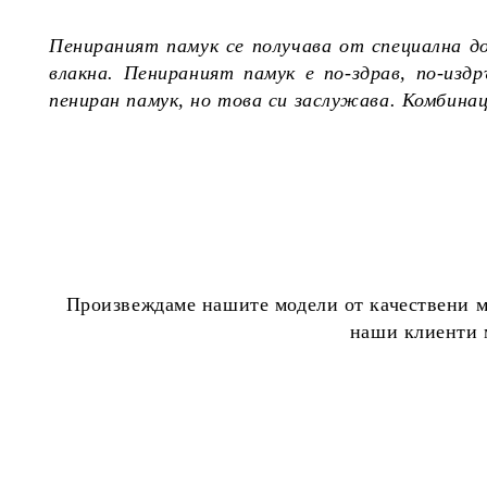
Пенираният памук се получава от специална д
влакна. Пенираният памук е по-здрав, по-из
пениран памук, но това си заслужава. Комбина
Произвеждаме нашите модели от качествени ма
наши клиенти м