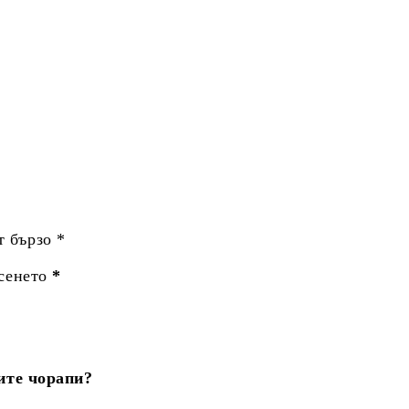
т бързо *
сенето
*
ите чорапи?