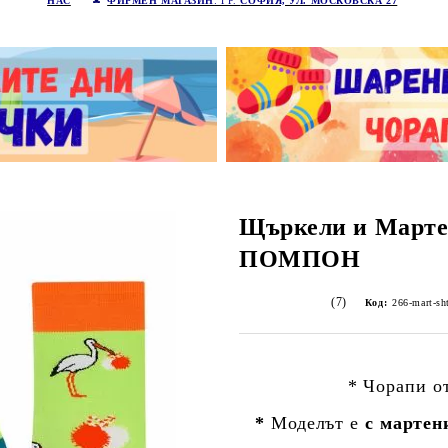
НАС
ФИРМЕН МАГАЗИН
: ГР.
СОФИЯ, УЛ. МОСКОВСКА 27
Щъркели и Март
ПОМПОН
(7)
Код:
266-mart-sh
* Чорапи о
*
Моделът е
с мартен