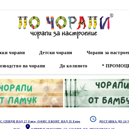
ки чорапи
Детски чорапи
Чорапи за настрое
изводство на чорапи
До коляното
* ПРОМОЦ
С СПИДИ НАД 27 Евро, ОФИС ЕКОНТ НАД 35 Евро
ДОСТАВКА ДО 24 