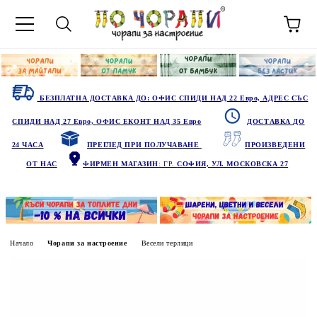
БЕЗПЛАТНА ДОСТАВКА ДО: ОФИС СПИДИ НАД 22 Евро, АДРЕС СЪС
СПИДИ НАД 27 Евро, ОФИС ЕКОНТ НАД 35 Евро
ДОСТАВКА ДО
24 ЧАСА
ПРЕГЛЕД ПРИ ПОЛУЧАВАНЕ
ПРОИЗВЕДЕНИ
ОТ НАС
ФИРМЕН МАГАЗИН
: ГР.
СОФИЯ, УЛ. МОСКОВСКА 27
Начало
Чорапи за настроение
Весели терлици