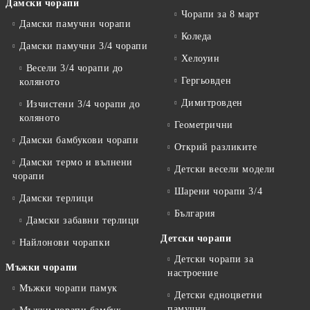
Дамски чорапи
Чорапи за 8 март
Дамски памучни чорапи
Коледа
Дамски памучни 3/4 чорапи
Хелоуин
Весели 3/4 чорапи до
Гергьовден
коляното
Димитровден
Изчистени 3/4 чорапи до
коляното
Геометрични
Дамски бамбукови чорапи
Открий разликите
Дамски термо и вълнени
Детски весели модели
чорапи
Шарени чорапи 3/4
Дамски терлици
България
Дамски забавни терлици
Детски чорапи
Найлонови чорапки
Детски чорапи за
Мъжки чорапи
настроение
Мъжки чорапи памук
Детски едноцветни
памучни