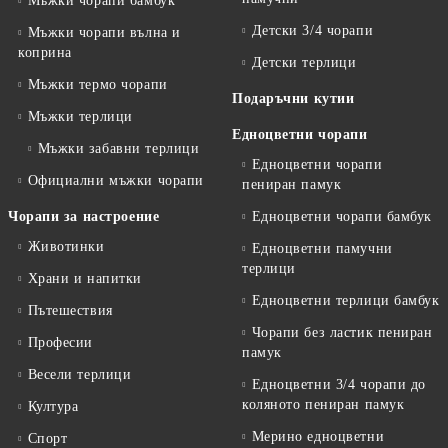
Мъжки чорапи бамбук
Детски 3/4 чорапи
Мъжки чорапи вълна и
коприна
Детски терлици
Мъжки термо чорапи
Подаръчни кутии
Мъжки терлици
Едноцветни чорапи
Мъжки забавни терлици
Едноцветни чорапи
Официални мъжки чорапи
пениран памук
Чорапи за настроение
Едноцветни чорапи бамбук
Животинки
Едноцветни памучни
терлици
Храни и напитки
Едноцветни терлици бамбук
Пътешествия
Чорапи без ластик пениран
Професии
памук
Весели терлици
Едноцветни 3/4 чорапи до
коляното пениран памук
Култура
Мерино едноцветни
Спорт