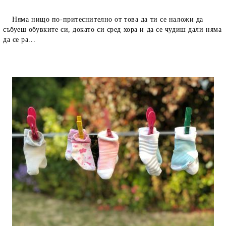
Няма нищо по-притеснително от това да ти се наложи да
събуеш обувките си, докато си сред хора и да се чудиш дали няма
да се ра...