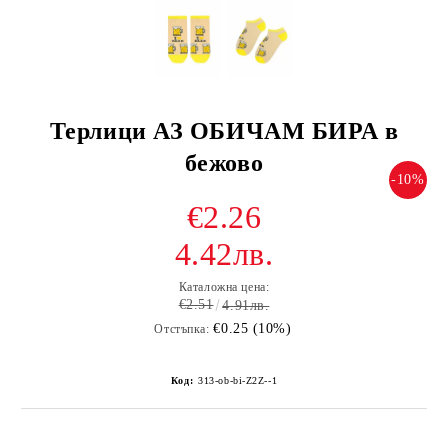
Терлици АЗ ОБИЧАМ БИРА в
бежово
-10%
€2.26
4.42лв.
Каталожна цена:
€2.51
4.91лв.
€0.25 (10%)
Отстъпка:
Код:
313-ob-bi-Z2Z--1