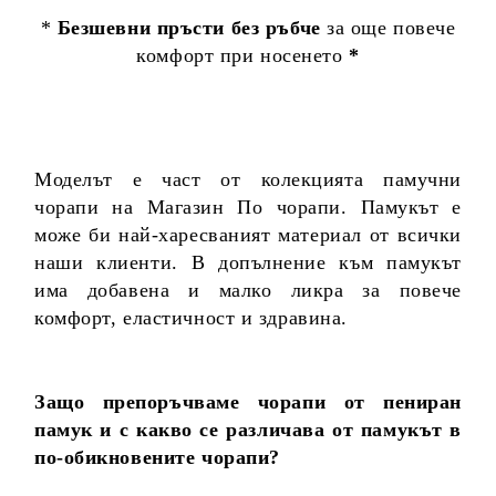
*
Безшевни пръсти без ръбче
за още повече
комфорт при носенето
*
Моделът е част от колекцията памучни
чорапи на Магазин По чорапи. Памукът е
може би най-харесваният материал от всички
наши клиенти. В допълнение към памукът
има добавена и малко ликра за повече
комфорт, еластичност и здравина.
Защо препоръчваме чорапи от пениран
памук и с какво се различава от памукът в
по-обикновените чорапи?