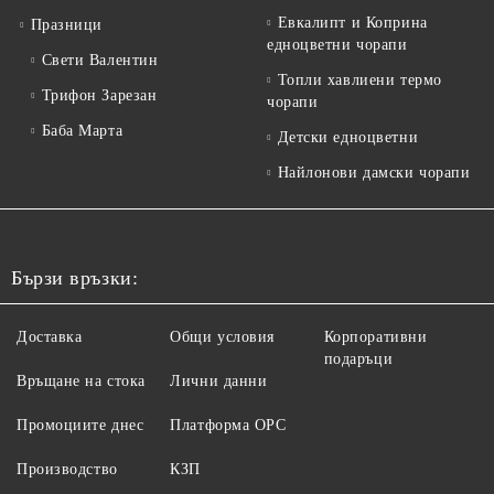
Евкалипт и Коприна
Празници
едноцветни чорапи
Свети Валентин
Топли хавлиени термо
Трифон Зарезан
чорапи
Баба Марта
Детски едноцветни
Найлонови дамски чорапи
Бързи връзки:
Доставка
Общи условия
Корпоративни
подаръци
Връщане на стока
Лични данни
Промоциите днес
Платформа ОРС
Производство
КЗП