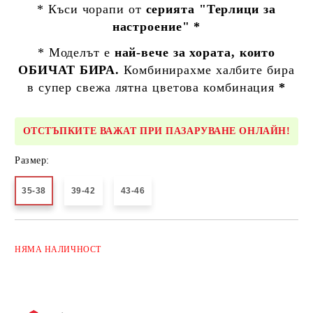
* Къси чорапи от
серията "Терлици за
настроение" *
* Моделът е
най-вече за хората, които
ОБИЧАТ БИРА.
Комбинирахме халбите бира
в супер свежа лятна цветова комбинация
*
ОТСТЪПКИТЕ ВАЖАТ ПРИ ПАЗАРУВАНЕ ОНЛАЙН!
Размер:
35-38
39-42
43-46
Добави в желани
НЯМА
НАЛИЧНОСТ