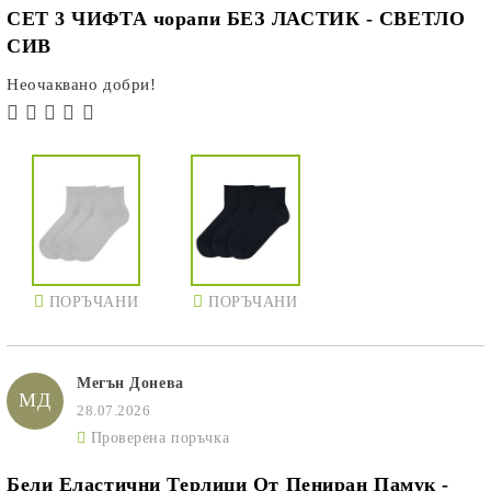
СЕТ 3 ЧИФТА чорапи БЕЗ ЛАСТИК - СВЕТЛО
СИВ
Неочаквано добри!
ПОРЪЧАНИ
ПОРЪЧАНИ
Мегън Донева
МД
28.07.2026
Проверена поръчка
Бели Еластични Терлици От Пениран Памук -