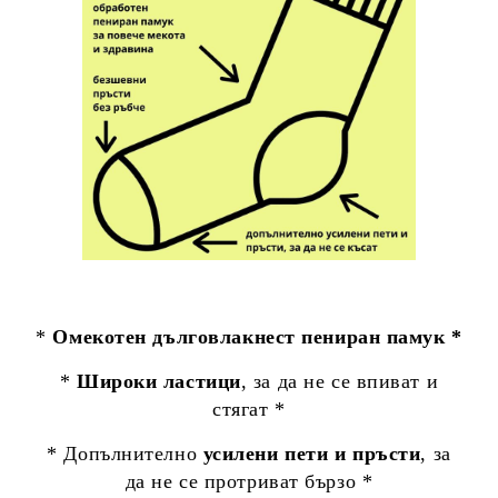
*
Омекотен дълговлакнест пениран памук *
*
Широки ластици
, за да не се впиват и
стягат *
* Допълнително
усилени пети и пръсти
, за
да не се протриват бързо *