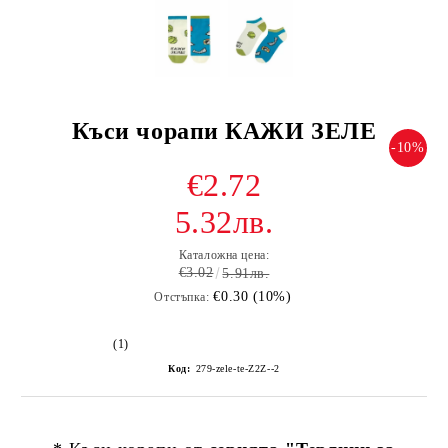
Къси чорапи КАЖИ ЗЕЛЕ
-10%
€2.72
5.32лв.
Каталожна цена:
€3.02
5.91лв.
€0.30 (10%)
Отстъпка:
(1)
Код:
279-zele-te-Z2Z--2