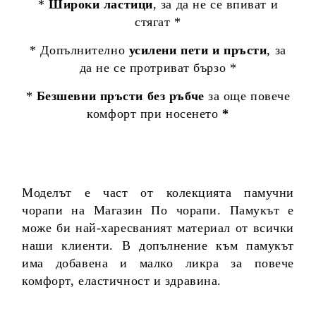
*
Широки ластици
, за да не се впиват и
стягат *
* Допълнително
усилени пети и пръсти
, за
да не се протриват бързо *
*
Безшевни пръсти без ръбче
за още повече
комфорт при носенето
*
Моделът е част от колекцията памучни
чорапи на Магазин По чорапи. Памукът е
може би най-харесваният материал от всички
наши клиенти. В допълнение към памукът
има добавена и малко ликра за повече
комфорт, еластичност и здравина.