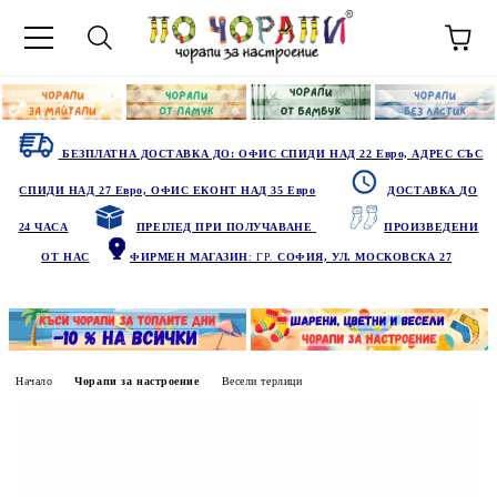
БЕЗПЛАТНА ДОСТАВКА ДО: ОФИС СПИДИ НАД 22 Евро, АДРЕС СЪС
СПИДИ НАД 27 Евро, ОФИС ЕКОНТ НАД 35 Евро
ДОСТАВКА ДО
24 ЧАСА
ПРЕГЛЕД ПРИ ПОЛУЧАВАНЕ
ПРОИЗВЕДЕНИ
ОТ НАС
ФИРМЕН МАГАЗИН
: ГР.
СОФИЯ, УЛ. МОСКОВСКА 27
Начало
Чорапи за настроение
Весели терлици