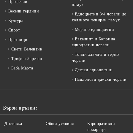
Професии
памук
Весели терлици
Едноцветни 3/4 чорапи до
коляното пениран памук
Култура
Мерино едноцветни
Спорт
Евкалипт и Коприна
Празници
едноцветни чорапи
Свети Валентин
Топли хавлиени термо
Трифон Зарезан
чорапи
Баба Марта
Детски едноцветни
Найлонови дамски чорапи
Бързи връзки:
Доставка
Общи условия
Корпоративни
подаръци