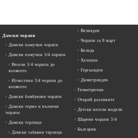
Великден
Дамски чорапи
Чорапи за 8 март
Дамски памучни чорапи
Коледа
Дамски памучни 3/4 чорапи
Хелоуин
Весели 3/4 чорапи до
Гергьовден
коляното
Димитровден
Изчистени 3/4 чорапи до
коляното
Геометрични
Дамски бамбукови чорапи
Открий разликите
Дамски термо и вълнени
Детски весели модели
чорапи
Шарени чорапи 3/4
Дамски терлици
България
Дамски забавни терлици