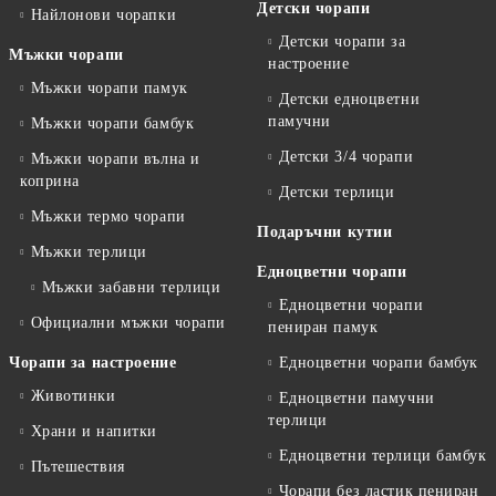
Детски чорапи
Найлонови чорапки
Детски чорапи за
Мъжки чорапи
настроение
Мъжки чорапи памук
Детски едноцветни
памучни
Мъжки чорапи бамбук
Детски 3/4 чорапи
Мъжки чорапи вълна и
коприна
Детски терлици
Мъжки термо чорапи
Подаръчни кутии
Мъжки терлици
Едноцветни чорапи
Мъжки забавни терлици
Едноцветни чорапи
Официални мъжки чорапи
пениран памук
Чорапи за настроение
Едноцветни чорапи бамбук
Животинки
Едноцветни памучни
терлици
Храни и напитки
Едноцветни терлици бамбук
Пътешествия
Чорапи без ластик пениран