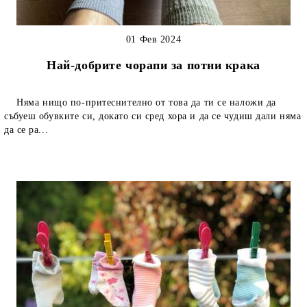
01 Фев 2024
Най-добрите чорапи за потни крака
Няма нищо по-притеснително от това да ти се наложи да
събуеш обувките си, докато си сред хора и да се чудиш дали няма
да се ра...