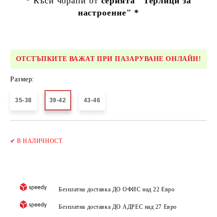
* Къси чорапи от
серията "Терлици за
настроение" *
ОТСТЪПКИТЕ ВАЖАТ ПРИ ПАЗАРУВАНЕ ОНЛАЙН!
Размер:
35-38
39-42
43-46
Добави в желани
✔
В НАЛИЧНОСТ
Безплатна доставка ДО ОФИС над 22 Евро
Безплатна доставка ДО АДРЕС над 27 Евро