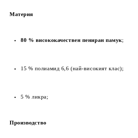
Материя
80 % висококачествен пениран памук
;
15 % полиамид 6,6 (най-високият клас);
5 % ликра;
Производство