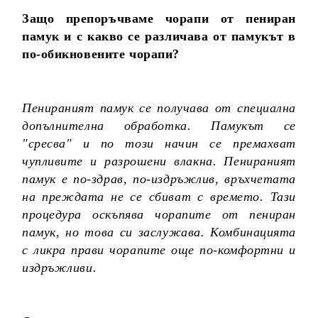
Защо препоръчваме чорапи от пениран
памук и с какво се различава от памукът в
по-обикновените чорапи?
Пенираният памук се получава от специална
допълнителна обработка. Памукът се
"сресва" и по този начин се премахват
чупливите и разрошени влакна. Пенираният
памук е по-здрав, по-издръжлив, връхчетата
на преждата не се сбиват с времето. Тази
процедура оскъпява чорапите от пениран
памук, но това си заслужава. Комбинацията
с ликра прави чорапите още по-комфортни и
издръжливи.