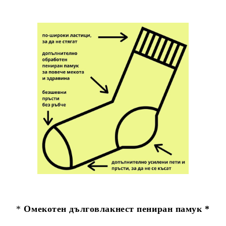
*
Омекотен дълговлакнест пениран памук *