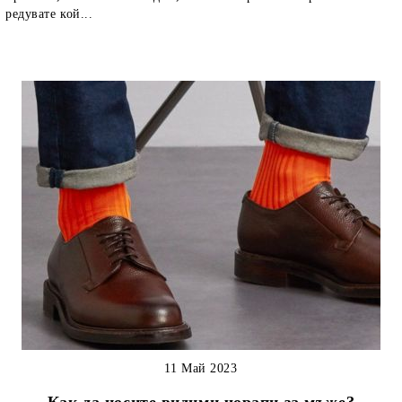
редувате кой...
11 Май 2023
Как да носите видими чорапи за мъже?