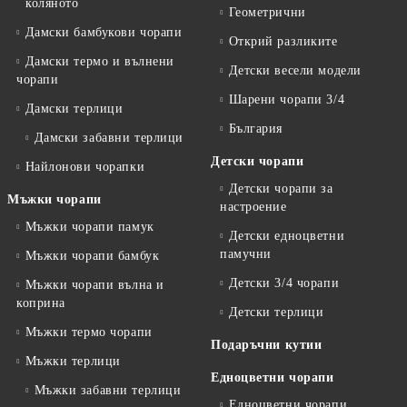
коляното
Геометрични
Дамски бамбукови чорапи
Открий разликите
Дамски термо и вълнени
Детски весели модели
чорапи
Шарени чорапи 3/4
Дамски терлици
България
Дамски забавни терлици
Детски чорапи
Найлонови чорапки
Детски чорапи за
Мъжки чорапи
настроение
Мъжки чорапи памук
Детски едноцветни
памучни
Мъжки чорапи бамбук
Детски 3/4 чорапи
Мъжки чорапи вълна и
коприна
Детски терлици
Мъжки термо чорапи
Подаръчни кутии
Мъжки терлици
Едноцветни чорапи
Мъжки забавни терлици
Едноцветни чорапи