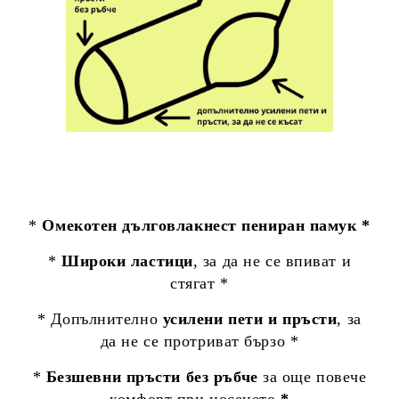
*
Омекотен дълговлакнест пениран памук *
*
Широки ластици
, за да не се впиват и
стягат *
* Допълнително
усилени пети и пръсти
, за
да не се протриват бързо *
*
Безшевни пръсти без ръбче
за още повече
комфорт при носенето
*