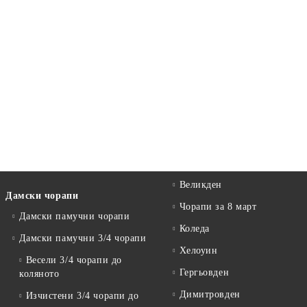
Великден
Дамски чорапи
Чорапи за 8 март
Дамски памучни чорапи
Коледа
Дамски памучни 3/4 чорапи
Хелоуин
Весели 3/4 чорапи до
Гергьовден
коляното
Димитровден
Изчистени 3/4 чорапи до