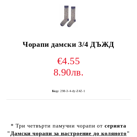
Чорапи дамски 3/4 ДЪЖД
€4.55
8.90лв.
Код:
298-3-4-dy-Z4Z-1
* Три четвърти памучни чорапи от
серията
"
Дамски чорапи за настроение до коляното
"