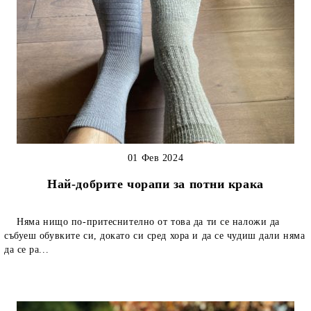
01 Фев 2024
Най-добрите чорапи за потни крака
Няма нищо по-притеснително от това да ти се наложи да
събуеш обувките си, докато си сред хора и да се чудиш дали няма
да се ра...