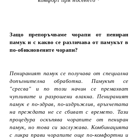
Защо препоръчваме чорапи от пениран
памук и с какво се различава от памукът в
по-обикновените чорапи?
Пенираният памук се получава от специална
допълнителна обработка. Памукът се
"сресва" и по този начин се премахват
чупливите и разрошени влакна. Пенираният
памук е по-здрав, по-издръжлив, връхчетата
на преждата не се сбиват с времето. Тази
процедура оскъпява чорапите от пениран
памук, но това си заслужава. Комбинацията
с ликра прави чорапите още по-комфортни и