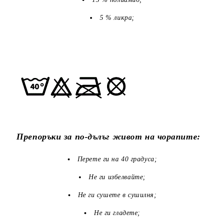
5 % ликра;
Препоръки за по-дълъг живот на чорапите:
Перете ги на 40 градуса;
Не ги избелвайте;
Не ги сушете в сушилня;
Не ги гладете;