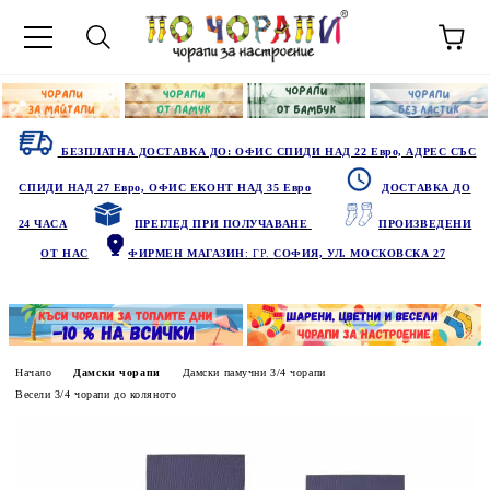
БЕЗПЛАТНА ДОСТАВКА ДО: ОФИС СПИДИ НАД 22 Евро, АДРЕС СЪС
СПИДИ НАД 27 Евро, ОФИС ЕКОНТ НАД 35 Евро
ДОСТАВКА ДО
24 ЧАСА
ПРЕГЛЕД ПРИ ПОЛУЧАВАНЕ
ПРОИЗВЕДЕНИ
ОТ НАС
ФИРМЕН МАГАЗИН
: ГР.
СОФИЯ, УЛ. МОСКОВСКА 27
Начало
Дамски чорапи
Дамски памучни 3/4 чорапи
Весели 3/4 чорапи до коляното