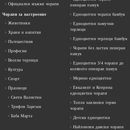
Официални мъжки чорапи
пениран памук
Чорапи за настроение
Едноцветни чорапи бамбук
Животинки
Едноцветни памучни
терлици
Храни и напитки
Едноцветни терлици бамбук
Пътешествия
Чорапи без ластик пениран
Професии
памук
Весели терлици
Едноцветни 3/4 чорапи до
коляното пениран памук
Култура
Мерино едноцветни
Спорт
Евкалипт и Коприна
Празници
едноцветни чорапи
Свети Валентин
Топли хавлиени термо
Трифон Зарезан
чорапи
Баба Марта
Детски едноцветни
Найлонови дамски чорапи