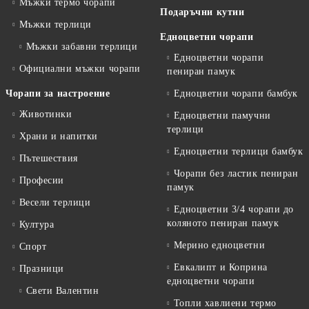
Мъжки термо чорапи
Подаръчни кутии
Мъжки терлици
Едноцветни чорапи
Мъжки забавни терлици
Едноцветни чорапи
Официални мъжки чорапи
пениран памук
Чорапи за настроение
Едноцветни чорапи бамбук
Животинки
Едноцветни памучни
терлици
Храни и напитки
Едноцветни терлици бамбук
Пътешествия
Чорапи без ластик пениран
Професии
памук
Весели терлици
Едноцветни 3/4 чорапи до
коляното пениран памук
Култура
Мерино едноцветни
Спорт
Евкалипт и Коприна
Празници
едноцветни чорапи
Свети Валентин
Топли хавлиени термо