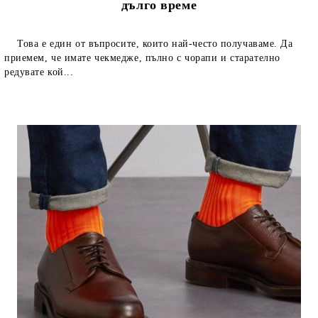
дълго време
Това е един от въпросите, които най-често получаваме. Да
приемем, че имате чекмедже, пълно с чорапи и старателно
редувате кой...