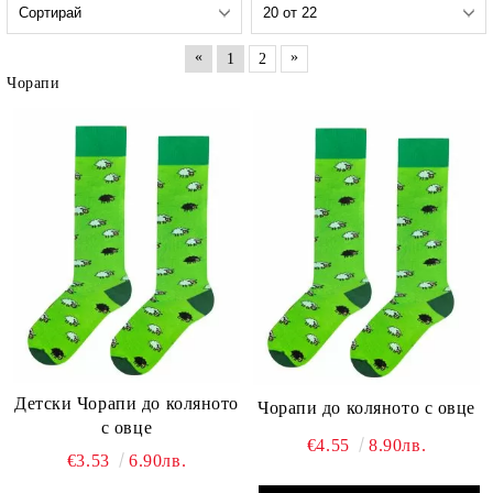
«
»
1
2
Чорапи
Детски Чорапи до коляното
Чорапи до коляното с овце
с овце
€4.55
8.90лв.
€3.53
6.90лв.