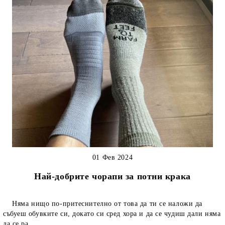
01 Фев 2024
Най-добрите чорапи за потни крака
Няма нищо по-притеснително от това да ти се наложи да
събуеш обувките си, докато си сред хора и да се чудиш дали няма
да се ра...