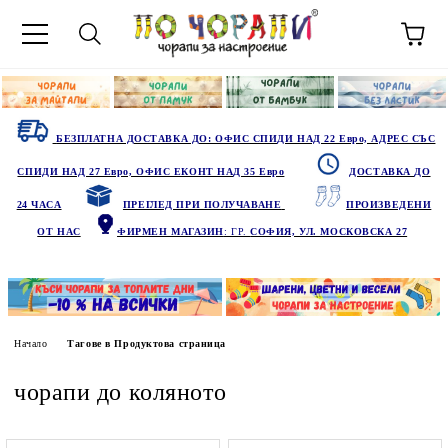
БЕЗПЛАТНА ДОСТАВКА ДО: ОФИС СПИДИ НАД 22 Евро, АДРЕС СЪС
СПИДИ НАД 27 Евро, ОФИС ЕКОНТ НАД 35 Евро
ДОСТАВКА ДО
24 ЧАСА
ПРЕГЛЕД ПРИ ПОЛУЧАВАНЕ
ПРОИЗВЕДЕНИ
ОТ НАС
ФИРМЕН МАГАЗИН
: ГР.
СОФИЯ, УЛ. МОСКОВСКА 27
Начало
Тагове в Продуктова страница
чорапи до коляното