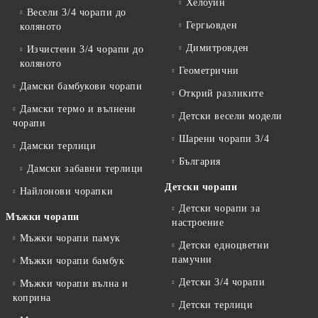
Хелоуин
Весели 3/4 чорапи до
Гергьовден
коляното
Димитровден
Изчистени 3/4 чорапи до
коляното
Геометрични
Дамски бамбукови чорапи
Открий разликите
Дамски термо и вълнени
Детски весели модели
чорапи
Шарени чорапи 3/4
Дамски терлици
България
Дамски забавни терлици
Детски чорапи
Найлонови чорапки
Детски чорапи за
Мъжки чорапи
настроение
Мъжки чорапи памук
Детски едноцветни
памучни
Мъжки чорапи бамбук
Детски 3/4 чорапи
Мъжки чорапи вълна и
коприна
Детски терлици