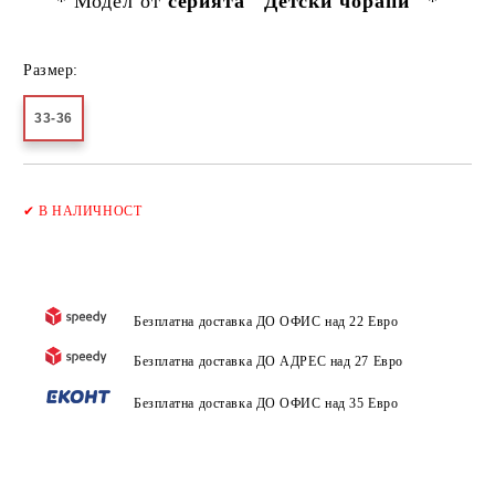
* Модел от
серията "Детски чорапи"
*
Размер:
33-36
Добави в желани
✔
В НАЛИЧНОСТ
Безплатна доставка ДО ОФИС над 22 Евро
Безплатна доставка ДО АДРЕС над 27 Евро
Безплатна доставка ДО ОФИС над 35 Евро