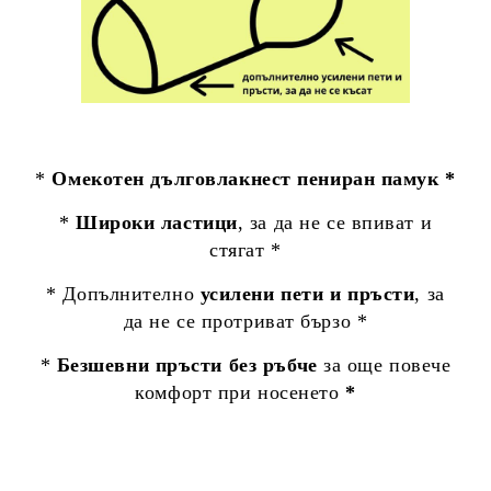
*
Омекотен дълговлакнест пениран памук *
*
Широки ластици
, за да не се впиват и
стягат *
* Допълнително
усилени пети и пръсти
, за
да не се протриват бързо *
*
Безшевни пръсти без ръбче
за още повече
комфорт при носенето
*