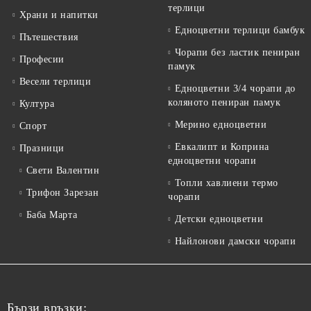
терлици
Храни и напитки
Едноцветни терлици бамбук
Пътешествия
Чорапи без ластик пениран
Професии
памук
Весели терлици
Едноцветни 3/4 чорапи до
коляното пениран памук
Култура
Мерино едноцветни
Спорт
Евкалипт и Коприна
Празници
едноцветни чорапи
Свети Валентин
Топли хавлиени термо
Трифон Зарезан
чорапи
Баба Марта
Детски едноцветни
Найлонови дамски чорапи
Бързи връзки: