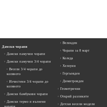
Великден
Дамски чорапи
Чорапи за 8 март
Дамски памучни чорапи
Коледа
Дамски памучни 3/4 чорапи
Хелоуин
Весели 3/4 чорапи до
Гергьовден
коляното
Димитровден
Изчистени 3/4 чорапи до
коляното
Геометрични
Дамски бамбукови чорапи
Открий разликите
Дамски термо и вълнени
Детски весели модели
чорапи