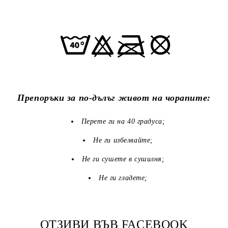
Препоръки за по-дълъг живот на чорапите:
Перете ги на 40 градуса;
Не ги избелвайте;
Не ги сушете в сушилня;
Не ги гладете;
ОТЗИВИ ВЪВ FACEBOOK