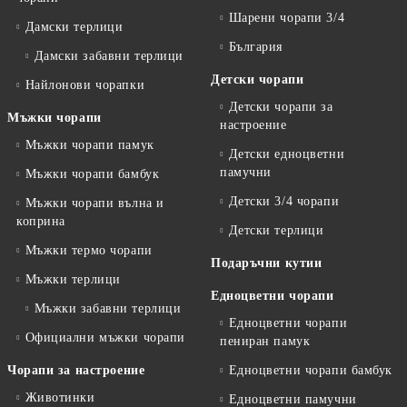
Шарени чорапи 3/4
Дамски терлици
България
Дамски забавни терлици
Детски чорапи
Найлонови чорапки
Детски чорапи за
Мъжки чорапи
настроение
Мъжки чорапи памук
Детски едноцветни
памучни
Мъжки чорапи бамбук
Детски 3/4 чорапи
Мъжки чорапи вълна и
коприна
Детски терлици
Мъжки термо чорапи
Подаръчни кутии
Мъжки терлици
Едноцветни чорапи
Мъжки забавни терлици
Едноцветни чорапи
Официални мъжки чорапи
пениран памук
Чорапи за настроение
Едноцветни чорапи бамбук
Животинки
Едноцветни памучни