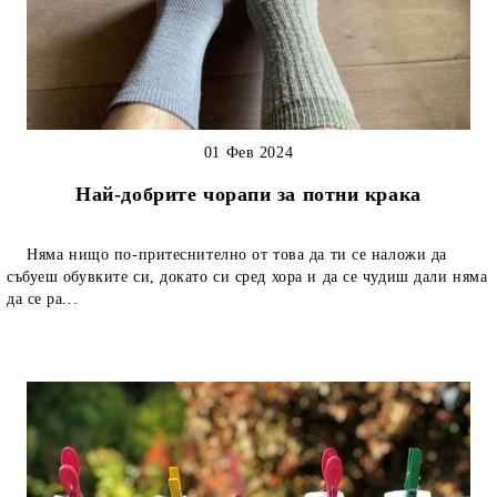
01 Фев 2024
Най-добрите чорапи за потни крака
Няма нищо по-притеснително от това да ти се наложи да
събуеш обувките си, докато си сред хора и да се чудиш дали няма
да се ра...