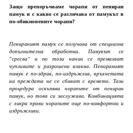
Защо препоръчваме чорапи от пениран
памук и с какво се различава от памукът в
по-обикновените чорапи?
Пенираният памук се получава от специална
допълнителна обработка. Памукът се
"сресва" и по този начин се премахват
чупливите и разрошени влакна. Пенираният
памук е по-здрав, по-издръжлив, връхчетата
на преждата не се сбиват с времето. Тази
процедура оскъпява чорапите от пениран
памук, но това си заслужава. Комбинацията
с ликра прави чорапите още по-комфортни и
издръжливи.