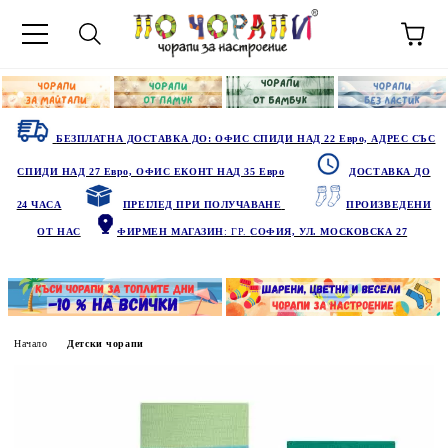
БЕЗПЛАТНА ДОСТАВКА ДО: ОФИС СПИДИ НАД 22 Евро, АДРЕС СЪС
СПИДИ НАД 27 Евро, ОФИС ЕКОНТ НАД 35 Евро
ДОСТАВКА ДО
24 ЧАСА
ПРЕГЛЕД ПРИ ПОЛУЧАВАНЕ
ПРОИЗВЕДЕНИ
ОТ НАС
ФИРМЕН МАГАЗИН
: ГР.
СОФИЯ, УЛ. МОСКОВСКА 27
Начало
Детски чорапи