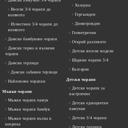
Дамски памучни 3/4 чорапи
Хелоуин
Весели 3/4 чорапи до
Гергьовден
коляното
Димитровден
Изчистени 3/4 чорапи до
коляното
Геометрични
Дамски бамбукови чорапи
Открий разликите
Дамски термо и вълнени
Детски весели модели
чорапи
Шарени чорапи 3/4
Дамски терлици
България
Дамски забавни терлици
Детски чорапи
Найлонови чорапки
Детски чорапи за
Мъжки чорапи
настроение
Мъжки чорапи памук
Детски едноцветни
памучни
Мъжки чорапи бамбук
Детски 3/4 чорапи
Мъжки чорапи вълна и
коприна
Детски терлици