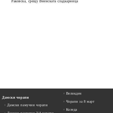
Раковска, срещу Виенската сладкарница
Великден
Дамски чорапи
Чорапи за 8 март
Дамски памучни чорапи
Коледа