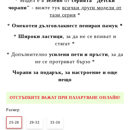
* Модел е в
зелено
от
серията "Детски
чорапи"
- вижте тук
всички други модели от
тази серия
*
*
Омекотен дълговлакнест пениран памук *
*
Широки ластици
, за да не се впиват и
стягат *
* Допълнително
усилени пети и пръсти
, за да
не се протриват бързо *
Чорапи за подарък, за настроение и още
нещо
ОТСТЪПКИТЕ ВАЖАТ ПРИ ПАЗАРУВАНЕ ОНЛАЙН!
Размер:
25-28
29-32
33-36