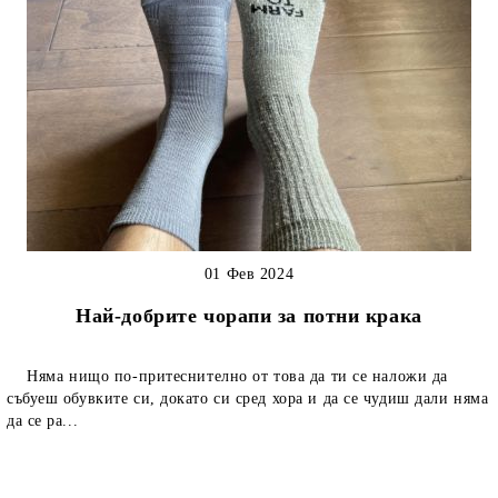
01 Фев 2024
Най-добрите чорапи за потни крака
Няма нищо по-притеснително от това да ти се наложи да
събуеш обувките си, докато си сред хора и да се чудиш дали няма
да се ра...