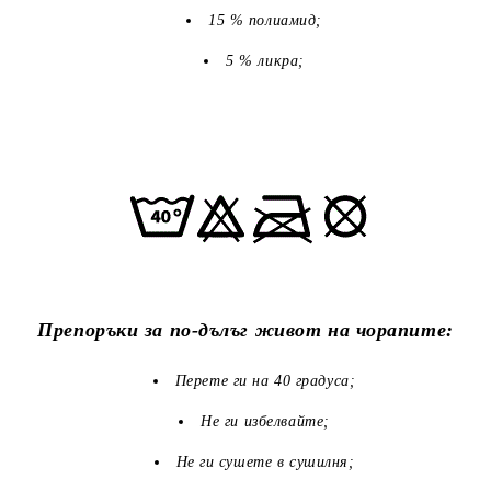
15 % полиамид;
5 % ликра;
Препоръки за по-дълъг живот на чорапите:
Перете ги на 40 градуса;
Не ги избелвайте;
Не ги сушете в сушилня;