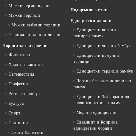
Мъжки термо чорапи
Подаръчни кутии
Мъжки терлици
Едноцветни чорапи
Мъжки забавни терлици
Едноцветни чорапи
Официални мъжки чорапи
пениран памук
Чорапи за настроение
Едноцветни чорапи бамбук
Животинки
Едноцветни памучни
терлици
Храни и напитки
Едноцветни терлици бамбук
Пътешествия
Чорапи без ластик пениран
Професии
памук
Весели терлици
Едноцветни 3/4 чорапи до
коляното пениран памук
Култура
Мерино едноцветни
Спорт
Евкалипт и Коприна
Празници
едноцветни чорапи
Свети Валентин