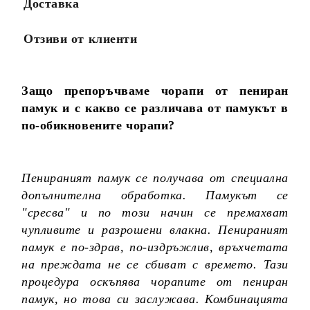
Доставка
Отзиви от клиенти
Защо препоръчваме чорапи от пениран
памук и с какво се различава от памукът в
по-обикновените чорапи?
Пенираният памук се получава от специална
допълнителна обработка. Памукът се
"сресва" и по този начин се премахват
чупливите и разрошени влакна. Пенираният
памук е по-здрав, по-издръжлив, връхчетата
на преждата не се сбиват с времето. Тази
процедура оскъпява чорапите от пениран
памук, но това си заслужава. Комбинацията