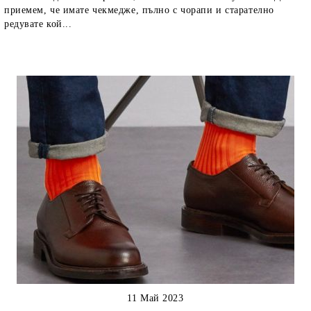
приемем, че имате чекмедже, пълно с чорапи и старателно
редувате кой...
11 Май 2023