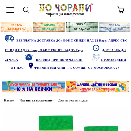
БЕЗПЛАТНА ДОСТАВКА ДО: ОФИС СПИДИ НАД 22 Евро, АДРЕС СЪС
СПИДИ НАД 27 Евро, ОФИС ЕКОНТ НАД 35 Евро
ДОСТАВКА ДО
24 ЧАСА
ПРЕГЛЕД ПРИ ПОЛУЧАВАНЕ
ПРОИЗВЕДЕНИ
ОТ НАС
ФИРМЕН МАГАЗИН
: ГР.
СОФИЯ, УЛ. МОСКОВСКА 27
Начало
Чорапи за настроение
Детски весели модели