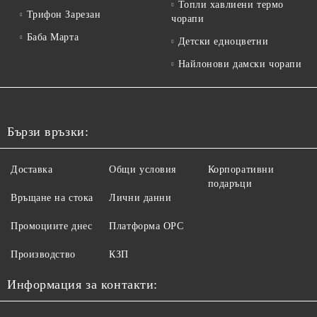
Топли хавлиени термо
Трифон Зарезан
чорапи
Баба Марта
Детски едноцветни
Найлонови дамски чорапи
Бързи връзки:
Доставка
Общи условия
Корпоративни
подаръци
Връщане на стока
Лични данни
Промоциите днес
Платформа ОРС
Производство
КЗП
Информация за контакти: