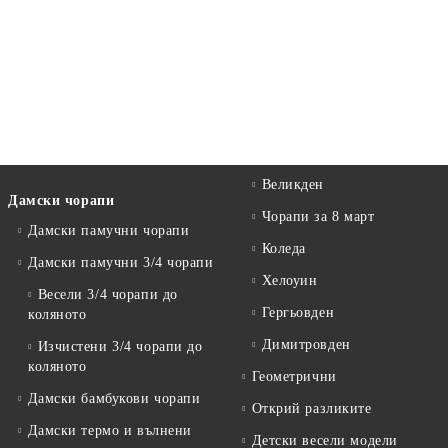
Великден
Дамски чорапи
Чорапи за 8 март
Дамски памучни чорапи
Коледа
Дамски памучни 3/4 чорапи
Хелоуин
Весели 3/4 чорапи до
Гергьовден
коляното
Димитровден
Изчистени 3/4 чорапи до
коляното
Геометрични
Дамски бамбукови чорапи
Открий разликите
Дамски термо и вълнени
Детски весели модели