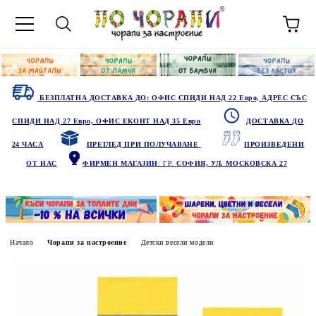
БЕЗПЛАТНА ДОСТАВКА ДО: ОФИС СПИДИ НАД 22 Евро, АДРЕС СЪС
СПИДИ НАД 27 Евро, ОФИС ЕКОНТ НАД 35 Евро
ДОСТАВКА ДО
24 ЧАСА
ПРЕГЛЕД ПРИ ПОЛУЧАВАНЕ
ПРОИЗВЕДЕНИ
ОТ НАС
ФИРМЕН МАГАЗИН
: ГР.
СОФИЯ, УЛ. МОСКОВСКА 27
Начало
Чорапи за настроение
Детски весели модели