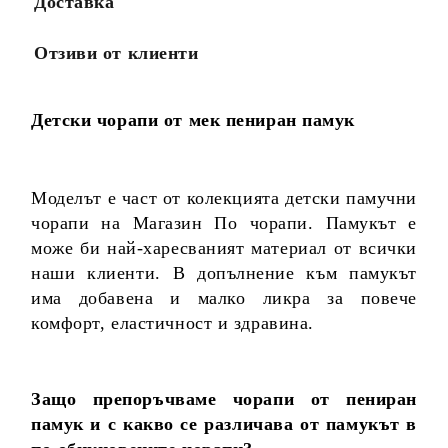
Доставка
Отзиви от клиенти
Детски чорапи от мек пениран памук
Моделът е част от колекцията детски памучни
чорапи на Магазин По чорапи. Памукът е
може би най-харесваният материал от всички
наши клиенти. В допълнение към памукът
има добавена и малко ликра за повече
комфорт, еластичност и здравина.
Защо препоръчваме чорапи от пениран
памук и с какво се различава от памукът в