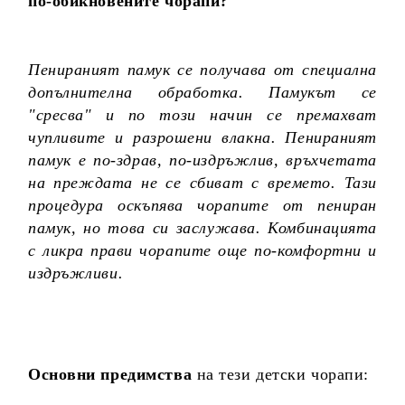
по-обикновените чорапи?
Пенираният памук се получава от специална
допълнителна обработка. Памукът се
"сресва" и по този начин се премахват
чупливите и разрошени влакна. Пенираният
памук е по-здрав, по-издръжлив, връхчетата
на преждата не се сбиват с времето. Тази
процедура оскъпява чорапите от пениран
памук, но това си заслужава. Комбинацията
с ликра прави чорапите още по-комфортни и
издръжливи.
Основни предимства
на тези детски чорапи: