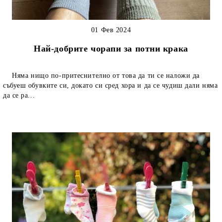
01 Фев 2024
Най-добрите чорапи за потни крака
Няма нищо по-притеснително от това да ти се наложи да
събуеш обувките си, докато си сред хора и да се чудиш дали няма
да се ра...