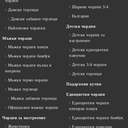
чорапи
Шарени чорапи 3/4
Дамски терлици
България
Дамски забавни терлици
Детски чорапи
Найлонови чорапки
Детски чорапи за
Мъжки чорапи
настроение
Мъжки чорапи памук
Детски едноцветни
памучни
Мъжки чорапи бамбук
Детски 3/4 чорапи
Мъжки чорапи вълна и
коприна
Детски терлици
Мъжки термо чорапи
Подаръчни кутии
Мъжки терлици
Едноцветни чорапи
Мъжки забавни терлици
Едноцветни чорапи
Официални мъжки чорапи
пениран памук
Чорапи за настроение
Едноцветни чорапи бамбук
Животинки
Едноцветни памучни