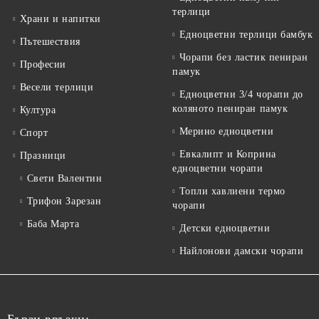
терлици
Храни и напитки
Едноцветни терлици бамбук
Пътешествия
Чорапи без ластик пениран
Професии
памук
Весели терлици
Едноцветни 3/4 чорапи до
коляното пениран памук
Култура
Мерино едноцветни
Спорт
Евкалипт и Коприна
Празници
едноцветни чорапи
Свети Валентин
Топли хавлиени термо
Трифон Зарезан
чорапи
Баба Марта
Детски едноцветни
Найлонови дамски чорапи
Бързи връзки: