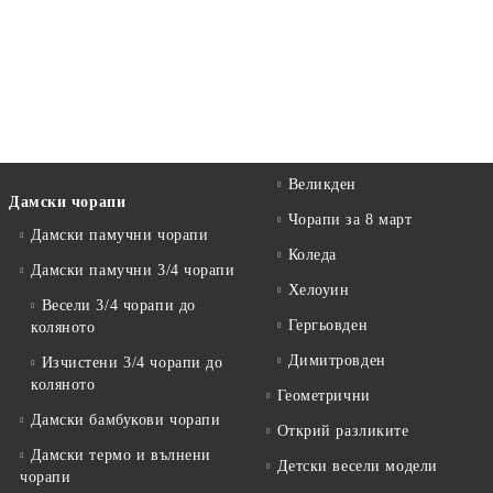
Великден
Дамски чорапи
Чорапи за 8 март
Дамски памучни чорапи
Коледа
Дамски памучни 3/4 чорапи
Хелоуин
Весели 3/4 чорапи до
Гергьовден
коляното
Димитровден
Изчистени 3/4 чорапи до
коляното
Геометрични
Дамски бамбукови чорапи
Открий разликите
Дамски термо и вълнени
Детски весели модели
чорапи