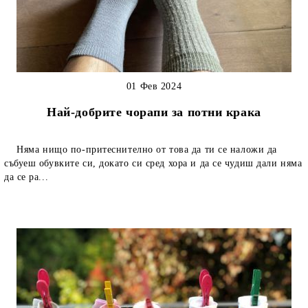
01 Фев 2024
Най-добрите чорапи за потни крака
Няма нищо по-притеснително от това да ти се наложи да
събуеш обувките си, докато си сред хора и да се чудиш дали няма
да се ра...