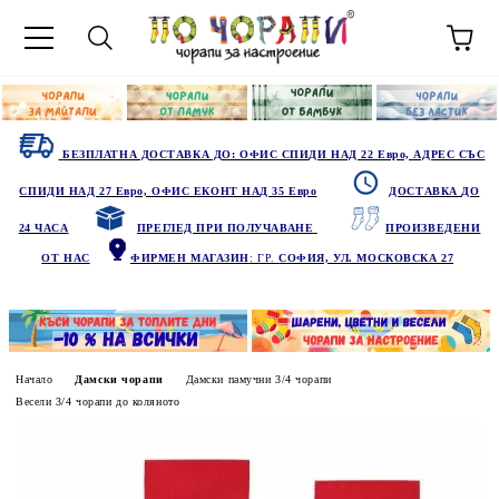
БЕЗПЛАТНА ДОСТАВКА ДО: ОФИС СПИДИ НАД 22 Евро, АДРЕС СЪС
СПИДИ НАД 27 Евро, ОФИС ЕКОНТ НАД 35 Евро
ДОСТАВКА ДО
24 ЧАСА
ПРЕГЛЕД ПРИ ПОЛУЧАВАНЕ
ПРОИЗВЕДЕНИ
ОТ НАС
ФИРМЕН МАГАЗИН
: ГР.
СОФИЯ, УЛ. МОСКОВСКА 27
Начало
Дамски чорапи
Дамски памучни 3/4 чорапи
Весели 3/4 чорапи до коляното