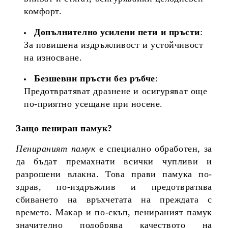
комфорт.
Допълнително усилени пети и пръсти
:
За повишена издръжливост и устойчивост
на износване.
Безшевни пръсти без ръбче
:
Предотвратяват дразнене и осигуряват още
по-приятно усещане при носене.
Защо пениран памук?
Пенираният памук
е специално обработен, за
да бъдат премахнати всички чупливи и
разрошени влакна. Това прави памука по-
здрав, по-издръжлив и предотвратява
сбиването на връхчетата на преждата с
времето. Макар и по-скъп, пенираният памук
значително подобрява качеството на