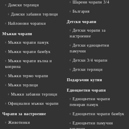
Шарени чорапи 3/4
Дамски терлици
България
Дамски забавни терлици
Детски чорапи
Найлонови чорапки
Детски чорапи за
Мъжки чорапи
настроение
Мъжки чорапи памук
Детски едноцветни
памучни
Мъжки чорапи бамбук
Детски 3/4 чорапи
Мъжки чорапи вълна и
коприна
Детски терлици
Мъжки термо чорапи
Подаръчни кутии
Мъжки терлици
Едноцветни чорапи
Мъжки забавни терлици
Едноцветни чорапи
Официални мъжки чорапи
пениран памук
Чорапи за настроение
Едноцветни чорапи бамбук
Животинки
Едноцветни памучни
терлици