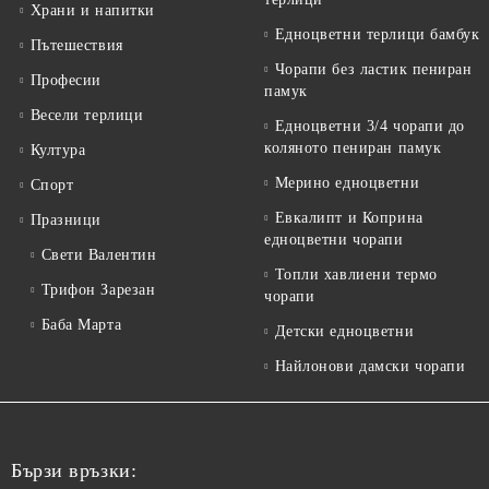
Храни и напитки
Едноцветни терлици бамбук
Пътешествия
Чорапи без ластик пениран
Професии
памук
Весели терлици
Едноцветни 3/4 чорапи до
коляното пениран памук
Култура
Мерино едноцветни
Спорт
Евкалипт и Коприна
Празници
едноцветни чорапи
Свети Валентин
Топли хавлиени термо
Трифон Зарезан
чорапи
Баба Марта
Детски едноцветни
Найлонови дамски чорапи
Бързи връзки: