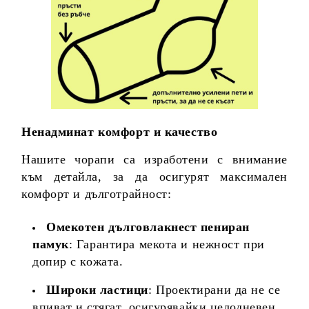
Ненадминат комфорт и качество
Нашите чорапи са изработени с внимание
към детайла, за да осигурят максимален
комфорт и дълготрайност:
Омекотен дълговлакнест пениран
памук
: Гарантира мекота и нежност при
допир с кожата.
Широки ластици
: Проектирани да не се
впиват и стягат, осигурявайки целодневен