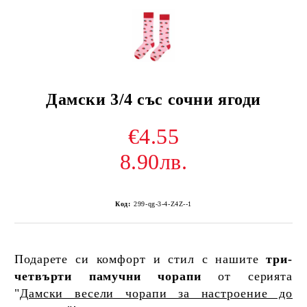
Дамски 3/4 със сочни ягоди
€4.55
8.90лв.
Код:
299-qg-3-4-Z4Z--1
Подарете си комфорт и стил с нашите
три-
четвърти памучни чорапи
от серията
"
Дамски весели чорапи за настроение до