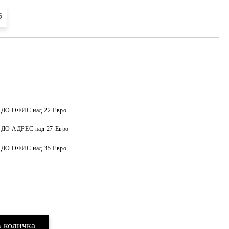
6
а ДО ОФИС над 22 Евро
а ДО АДРЕС над 27 Евро
Добави в желани
а ДО ОФИС над 35 Евро