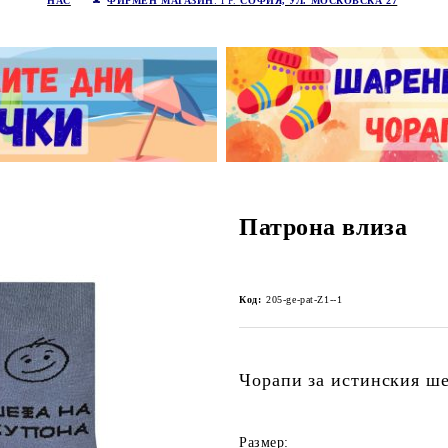
НАС
ФИРМЕН МАГАЗИН
: ГР.
СОФИЯ, УЛ. МОСКОВСКА 27
Патрона влиза
Код:
205-ge-pat-Z1--1
Чорапи за истинския ше
Размер: