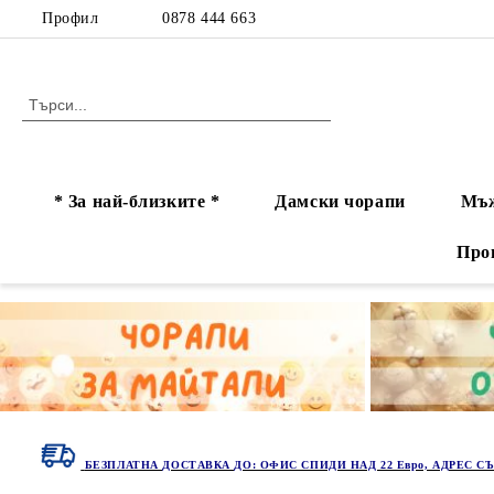
Профил
0878 444 663
* За най-близките *
Дамски чорапи
Мъж
Про
БЕЗПЛАТНА ДОСТАВКА ДО: ОФИС СПИДИ НАД 22 Евро, АДРЕС СЪ