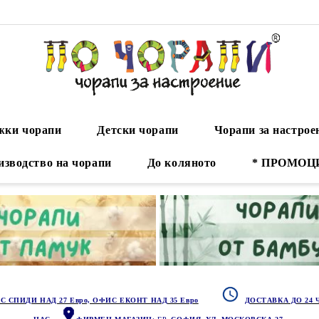
ки чорапи
Детски чорапи
Чорапи за настрое
изводство на чорапи
До коляното
* ПРОМОЦ
С СПИДИ НАД 27 Евро, ОФИС ЕКОНТ НАД 35 Евро
ДОСТАВКА ДО 24 