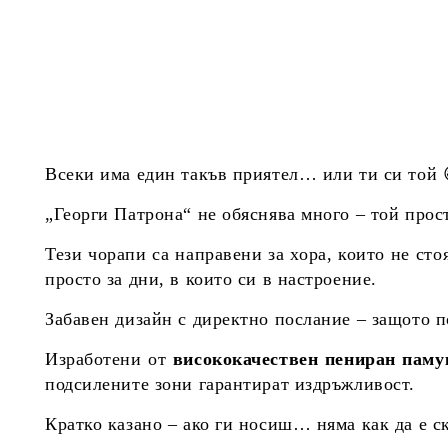
Всеки има един такъв приятел… или ти си той 
„Георги Патрона“ не обяснява много – той прост
Тези чорапи са направени за хора, които не сто
просто за дни, в които си в настроение.
Забавен дизайн с директно послание – защото по
Изработени от
висококачествен пениран паму
подсилените зони гарантират издръжливост.
Кратко казано – ако ги носиш… няма как да е с