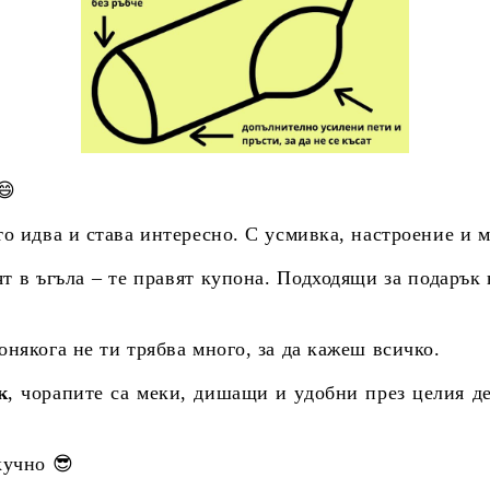
😄
о идва и става интересно. С усмивка, настроение и м
ят в ъгъла – те правят купона. Подходящи за подарък
някога не ти трябва много, за да кажеш всичко.
к
, чорапите са меки, дишащи и удобни през целия де
кучно 😎