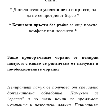
* Допълнително
усилени пети и пръсти
, за
да не се протриват бързо *
*
Безшевни пръсти без ръбче
за още повече
комфорт при носенето
*
Защо препоръчваме чорапи от пениран
памук и с какво се различава от памукът в
по-обикновените чорапи?
Пенираният памук се получава от специална
допълнителна обработка. Памукът се
"сресва" и по този начин се премахват
чупливите и разрошени влакна. Пенираният