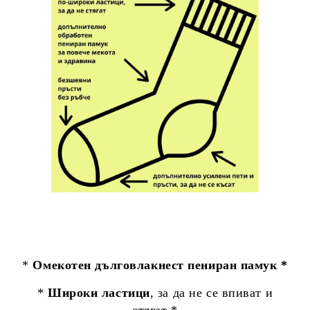
*
Омекотен дълговлакнест пениран памук *
*
Широки ластици
, за да не се впиват и
стягат *