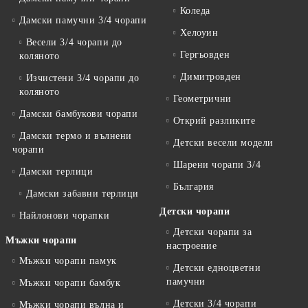
Коледа
Дамски памучни 3/4 чорапи
Хелоуин
Весели 3/4 чорапи до
Гергьовден
коляното
Димитровден
Изчистени 3/4 чорапи до
коляното
Геометрични
Дамски бамбукови чорапи
Открий разликите
Дамски термо и вълнени
Детски весели модели
чорапи
Шарени чорапи 3/4
Дамски терлици
България
Дамски забавни терлици
Детски чорапи
Найлонови чорапки
Детски чорапи за
Мъжки чорапи
настроение
Мъжки чорапи памук
Детски едноцветни
памучни
Мъжки чорапи бамбук
Детски 3/4 чорапи
Мъжки чорапи вълна и