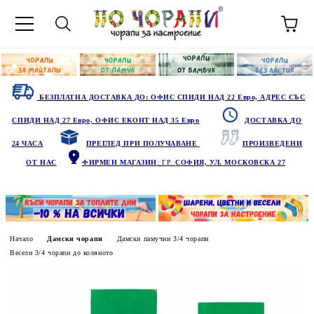
БЕЗПЛАТНА ДОСТАВКА ДО: ОФИС СПИДИ НАД 22 Евро, АДРЕС СЪС
СПИДИ НАД 27 Евро, ОФИС ЕКОНТ НАД 35 Евро
ДОСТАВКА ДО
24 ЧАСА
ПРЕГЛЕД ПРИ ПОЛУЧАВАНЕ
ПРОИЗВЕДЕНИ
ОТ НАС
ФИРМЕН МАГАЗИН
: ГР.
СОФИЯ, УЛ. МОСКОВСКА 27
Начало
Дамски чорапи
Дамски памучни 3/4 чорапи
Весели 3/4 чорапи до коляното