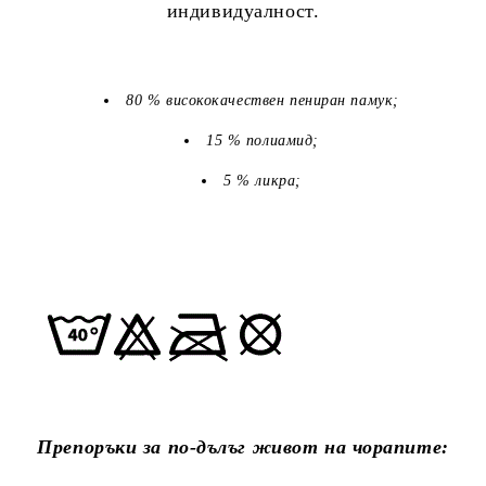
индивидуалност.
80 % висококачествен пениран памук;
15 % полиамид;
5 % ликра;
Препоръки за по-дълъг живот на чорапите: