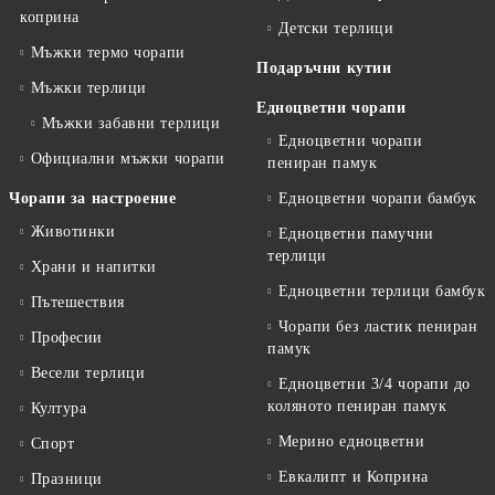
коприна
Детски терлици
Мъжки термо чорапи
Подаръчни кутии
Мъжки терлици
Едноцветни чорапи
Мъжки забавни терлици
Едноцветни чорапи
Официални мъжки чорапи
пениран памук
Чорапи за настроение
Едноцветни чорапи бамбук
Животинки
Едноцветни памучни
терлици
Храни и напитки
Едноцветни терлици бамбук
Пътешествия
Чорапи без ластик пениран
Професии
памук
Весели терлици
Едноцветни 3/4 чорапи до
коляното пениран памук
Култура
Мерино едноцветни
Спорт
Евкалипт и Коприна
Празници