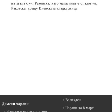
на ъгъла с ул. Раковска, като магазинът е от към ул.
Раковска, срещу Виенската сладкарница
Великден
Дамски чорапи
Чорапи за 8 март
Дамски памучни чорапи