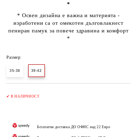
*
* Освен дизайна е важна и материята -
изработени са от омекотен дълговлакнест
пениран памук за повече здравина и комфорт
*
Размер:
35-38
39-42
Добави в желани
✔
В НАЛИЧНОСТ
Безплатна доставка ДО ОФИС над 22 Евро