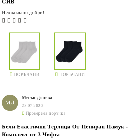
СИВ
Неочаквано добри!
ПОРЪЧАНИ
ПОРЪЧАНИ
Мегън Донева
МД
28.07.2026
Проверена поръчка
Бели Еластични Терлици От Пениран Памук -
Комплект от 3 Чифта