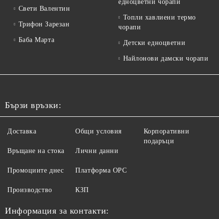
едноцветни чорапи
Свети Валентин
Топли хавлиени термо
Трифон Зарезан
чорапи
Баба Марта
Детски едноцветни
Найлонови дамски чорапи
Бързи връзки:
Доставка
Общи условия
Корпоративни
подаръци
Връщане на стока
Лични данни
Промоциите днес
Платформа ОРС
Производство
КЗП
Информация за контакти: