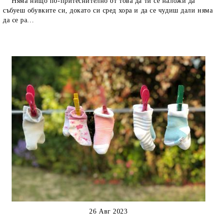
Няма нищо по-притеснително от това да ти се наложи да
събуеш обувките си, докато си сред хора и да се чудиш дали няма
да се ра...
26 Авг 2023