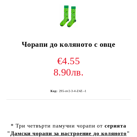
Чорапи до коляното с овце
€4.55
8.90лв.
Код:
295-ov2-3-4-Z4Z--1
* Три четвърти памучни чорапи от
серията
"
Дамски чорапи за настроение до коляното
"