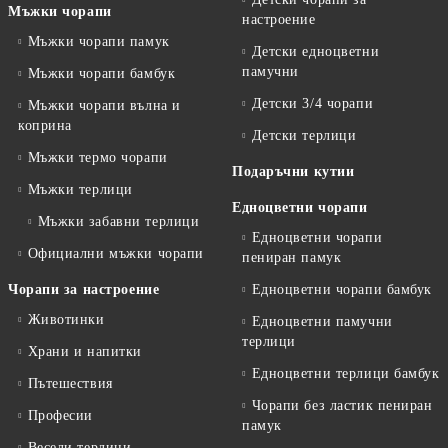
Мъжки чорапи
настроение
Мъжки чорапи памук
Детски едноцветни
памучни
Мъжки чорапи бамбук
Детски 3/4 чорапи
Мъжки чорапи вълна и
коприна
Детски терлици
Мъжки термо чорапи
Подаръчни кутии
Мъжки терлици
Едноцветни чорапи
Мъжки забавни терлици
Едноцветни чорапи
Официални мъжки чорапи
пениран памук
Чорапи за настроение
Едноцветни чорапи бамбук
Животинки
Едноцветни памучни
терлици
Храни и напитки
Едноцветни терлици бамбук
Пътешествия
Чорапи без ластик пениран
Професии
памук
Весели терлици