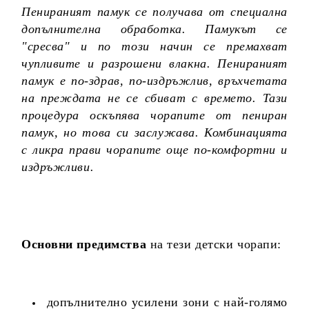
Пенираният памук се получава от специална
допълнителна обработка. Памукът се
"сресва" и по този начин се премахват
чупливите и разрошени влакна. Пенираният
памук е по-здрав, по-издръжлив, връхчетата
на преждата не се сбиват с времето. Тази
процедура оскъпява чорапите от пениран
памук, но това си заслужава. Комбинацията
с ликра прави чорапите още по-комфортни и
издръжливи.
Основни предимства
на тези детски чорапи:
допълнително усилени зони с най-голямо