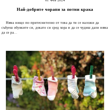
01 Фев 2024
Най-добрите чорапи за потни крака
Няма нищо по-притеснително от това да ти се наложи да
събуеш обувките си, докато си сред хора и да се чудиш дали няма
да се ра...