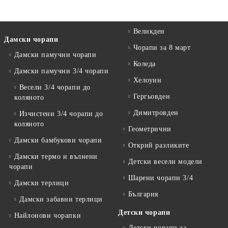
Великден
Дамски чорапи
Чорапи за 8 март
Дамски памучни чорапи
Коледа
Дамски памучни 3/4 чорапи
Хелоуин
Весели 3/4 чорапи до
Гергьовден
коляното
Димитровден
Изчистени 3/4 чорапи до
коляното
Геометрични
Дамски бамбукови чорапи
Открий разликите
Дамски термо и вълнени
Детски весели модели
чорапи
Шарени чорапи 3/4
Дамски терлици
България
Дамски забавни терлици
Детски чорапи
Найлонови чорапки
Детски чорапи за