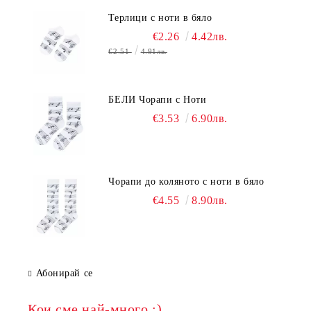
Терлици с ноти в бяло
€2.26
4.42лв.
€2.51
4.91лв.
БЕЛИ Чорапи с Ноти
€3.53
6.90лв.
Чорапи до коляното с ноти в бяло
€4.55
8.90лв.
Абонирай се
Кои сме най-много :)