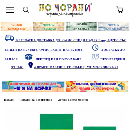
БЕЗПЛАТНА ДОСТАВКА ДО: ОФИС СПИДИ НАД 22 Евро, АДРЕС СЪС
СПИДИ НАД 27 Евро, ОФИС ЕКОНТ НАД 35 Евро
ДОСТАВКА ДО
24 ЧАСА
ПРЕГЛЕД ПРИ ПОЛУЧАВАНЕ
ПРОИЗВЕДЕНИ
ОТ НАС
ФИРМЕН МАГАЗИН
: ГР.
СОФИЯ, УЛ. МОСКОВСКА 27
Начало
Чорапи за настроение
Детски весели модели