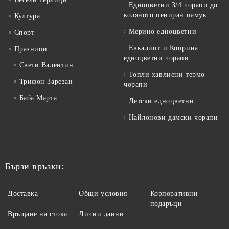
Едноцветни 3/4 чорапи до
коляното пениран памук
Култура
Мерино едноцветни
Спорт
Евкалипт и Коприна
Празници
едноцветни чорапи
Свети Валентин
Топли хавлиени термо
Трифон Зарезан
чорапи
Баба Марта
Детски едноцветни
Найлонови дамски чорапи
Бързи връзки:
Доставка
Общи условия
Корпоративни
подаръци
Връщане на стока
Лични данни