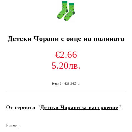
Детски Чорапи с овце на поляната
€2.66
5.20лв.
Код:
34-626-Z6Z--1
От
серията "
Детски Чорапи за настроение
"
.
Размер: