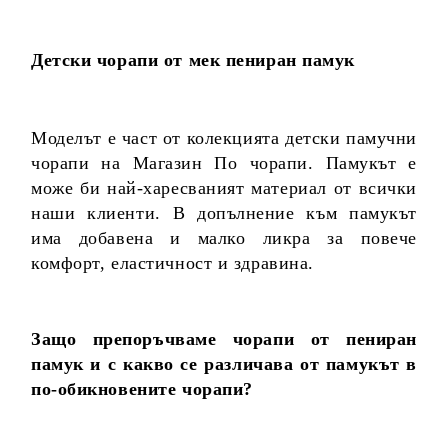
Детски чорапи от мек пениран памук
Моделът е част от колекцията детски памучни
чорапи на Магазин По чорапи. Памукът е
може би най-харесваният материал от всички
наши клиенти. В допълнение към памукът
има добавена и малко ликра за повече
комфорт, еластичност и здравина.
Защо препоръчваме чорапи от пениран
памук и с какво се различава от памукът в
по-обикновените чорапи?